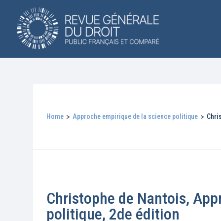
Home
>
Approche empirique de la science politique
>
Chri
Christophe de Nantois, App
politique, 2de édition