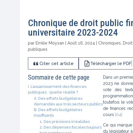
Chronique de droit public fi
universitaire 2023-2024
par
Emilie Moysan
|
Août 16, 2024
|
Chroniques
,
Droit
publiques
Citer cet article
Télécharger le PDF
Sommaire de cette page
Dans un premier
2023 ne donne 
I. L’assainissement des finances
vote des text
publiques : quelle réalité ?
programmation
A. Des efforts budgétaires
toutefois le vot
demandés aux trois secteurs publics
de finances rec
B. Des efforts budgétaires
cours
[04]
.
insuffisants
1. Des prévisions irréalistes
Ce qui marque e
2. Des dépenses fiscales toujours
du législateur 
trop nombreuses