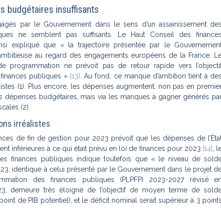
s budgétaires insuffisants
ngagés par le Gouvernement dans le sens d’un assainissement de
iques ne semblent pas suffisants. Le Haut Conseil des finance
insi expliqué que «
la trajectoire présentée par le Gouvernemen
mbitieuse au regard des engagements européens de la France. L
de programmation ne prévoit pas de retour rapide vers l’objecti
 finances publiques
»
[13]
. Au fond, ce manque d’ambition tient à de
alistes (1). Plus encore, les dépenses augmentent, non pas en premie
les dépenses budgétaires, mais
via
les manques à gagner générés pa
cales (2).
ons irréalistes
nances de fin de gestion pour 2023 prévoit que les dépenses de l’Éta
ent inférieures à ce qui était prévu en loi de finances pour 2023
[14]
, l
es finances publiques indique toutefois que «
le niveau de sold
023, identique à celui présenté par le Gouvernement dans le projet d
mmation des finances publiques (PLPFP) 2023-2027 révisé e
3, demeure très éloigné de l’objectif de moyen terme de sold
 point de PIB potentiel), et le déficit nominal serait supérieur à 3 point