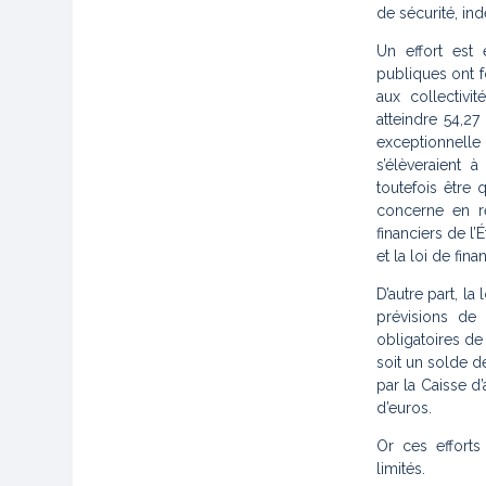
de sécurité, in
Un effort est
publiques ont 
aux collectivit
atteindre 54,27
exceptionnell
s’élèveraient 
toutefois être 
concerne en r
financiers de l
et la loi de fin
D’autre part, l
prévisions de
obligatoires de
soit un solde de
par la Caisse d’
d’euros.
Or ces efforts
limités.