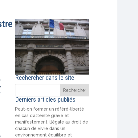
stre
Rechercher dans le site
e
e
e
Derniers articles publiés
s
i
Peut-on former un référé-liberté
n
en cas d’atteinte grave et
manifestement illégale au droit de
chacun de vivre dans un
s
environnement équilibré et
e