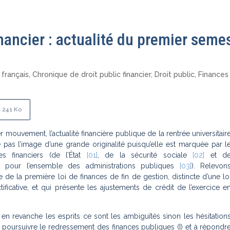
nancier : actualité du premier seme
 français
,
Chronique de droit public financier
,
Droit public
,
Finances
241 Ko
 mouvement, l’actualité financière publique de la rentrée universitair
pas l’image d’une grande originalité puisqu’elle est marquée par l
es financiers (de l’État
[01]
, de la sécurité sociale
[02]
et d
 pour l’ensemble des administrations publiques
[03]
). Relevon
e de la première loi de finances de fin de gestion, distincte d’une lo
tificative, et qui présente les ajustements de crédit de l’exercice e
n revanche les esprits ce sont les ambiguïtés sinon les hésitation
à poursuivre le redressement des finances publiques (I) et à répondr