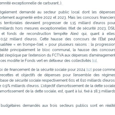
demnité exceptionnelle de carburant…).
 également demandé au secteur public local dont les dépense
fortement augmenté entre 2022 et 2023. Mais les concours financier
és territoriales devraient progresser de 1,15 milliard d’euros pou
 milliards hors mesures exceptionnelles (filet de sécurité 2023, DSI
e et fonds de reconstruction tempête Alex) qui, quant à elles
à 0,52 milliard d’euros. Cette hausse des concours de l’État peu
qualifiée «
en trompe-l’œil
» pour plusieurs raisons : la progressio
éalité principalement le bloc communal, la hausse des concour
’État s’explique par l’extension du FCTVA aux dépenses d’aménagemen
ances modifie le Fonds vert en défaveur des collectivités
[11]
.
a loi de financement de la sécurité sociale pour 2024
[12]
pose comm
 recettes et objectifs de dépenses pour l’ensemble des régime
 base de sécurité sociale respectivement 601 et 610 milliards d’euros
 0,9% milliards d’euros. L’objectif d’amortissement de la dette social
amortissement de la dette sociale, est, quant à lui, fixé à 18,3 milliard
 budgétaires demandés aux trois secteurs publics sont en réalit