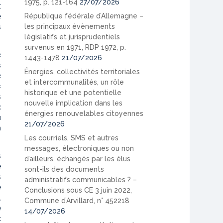
1975, p. 121-164
27/07/2026
t
République fédérale d’Allemagne –
e
les principaux évènements
s
législatifs et jurisprudentiels
survenus en 1971, RDP 1972, p.
é
1443-1478
21/07/2026
s
Énergies, collectivités territoriales
e
et intercommunalités, un rôle
«
historique et une potentielle
s
nouvelle implication dans les
x
énergies renouvelables citoyennes
u
21/07/2026
n
Les courriels, SMS et autres
messages, électroniques ou non
s
d’ailleurs, échangés par les élus
e
sont-ils des documents
s
administratifs communicables ? –
e
Conclusions sous CE 3 juin 2022,
,
Commune d’Arvillard, n° 452218
e
14/07/2026
t