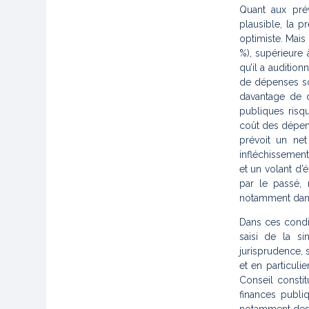
Quant aux prév
plausible, la 
optimiste. Mais
%), supérieure
qu’il a audition
de dépenses son
davantage de d
publiques risq
coût des dépens
prévoit un ne
infléchissement
et un volant d’
par le passé
,
notamment dans 
Dans ces condi
saisi de la si
jurisprudence, s
et en particulie
Conseil consti
finances publi