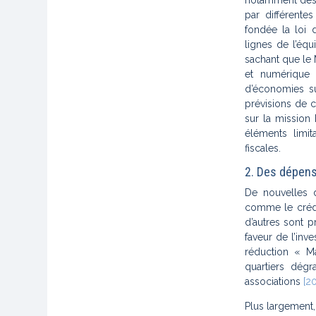
notamment des p
par différente
fondée la loi 
lignes de l’équ
sachant que le 
et numérique 
d’économies su
prévisions de c
sur la mission
éléments limit
fiscales.
2. Des dépens
De nouvelles 
comme le crédit
d’autres sont 
faveur de l’inve
réduction « Ma
quartiers dég
associations
[20
Plus largement,