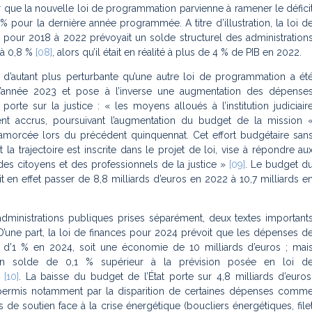
r que la nouvelle loi de programmation parvienne à ramener le défici
 % pour la dernière année programmée. A titre d’illustration, la loi d
pour 2018 à 2022 prévoyait un solde structurel des administration
 à 0,8 %
[08]
, alors qu’il était en réalité à plus de 4 % de PIB en 2022.
t d’autant plus perturbante qu’une autre loi de programmation a ét
d’année 2023 et pose à l’inverse une augmentation des dépense
 porte sur la justice : «
les moyens alloués à l’institution judiciair
nt accrus, poursuivant l’augmentation du budget de la mission 
 amorcée lors du précédent quinquennat. Cet effort budgétaire san
 la trajectoire est inscrite dans le projet de loi, vise à répondre au
 des citoyens et des professionnels de la justice
»
[09]
. Le budget d
it en effet passer de 8,8 milliards d’euros en 2022 à 10,7 milliards e
administrations publiques prises séparément, deux textes important
 D’une part, la loi de finances pour 2024 prévoit que les dépenses d
nt d’1 % en 2024, soit une économie de 10 milliards d’euros ; mai
un solde de 0,1 % supérieur à la prévision posée en loi d
n
[10]
. La baisse du budget de l’État porte sur 4,8 milliards d’euros
permis notamment par la disparition de certaines dépenses comm
de soutien face à la crise énergétique (boucliers énergétiques, file