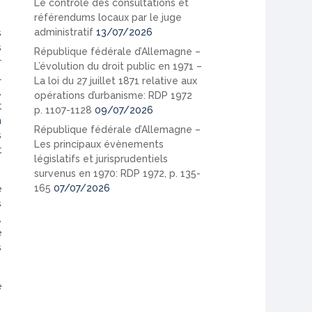
Le contrôle des consultations et
référendums locaux par le juge
administratif
13/07/2026
s
s
République fédérale d’Allemagne –
r
L’évolution du droit public en 1971 –
L
La loi du 27 juillet 1871 relative aux
,
opérations d’urbanisme: RDP 1972
t
p. 1107-1128
09/07/2026
n
République fédérale d’Allemagne –
s
Les principaux évènements
t
législatifs et jurisprudentiels
survenus en 1970: RDP 1972, p. 135-
165
07/07/2026
e
s
,
e
s
é