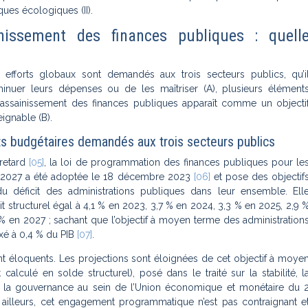
ues écologiques (II).
inissement des finances publiques : quell
efforts globaux sont demandés aux trois secteurs publics, qu’i
minuer leurs dépenses ou de les maîtriser (A), plusieurs élément
’assainissement des finances publiques apparaît comme un objecti
eignable (B).
ts budgétaires demandés aux trois secteurs publics
retard
[05]
, la loi de programmation des finances publiques pour le
 2027 a été adoptée le 18 décembre 2023
[06]
et pose des objectif
u déficit des administrations publiques dans leur ensemble. Ell
it structurel égal à 4,1 % en 2023, 3,7 % en 2024, 3,3 % en 2025, 2,9 
% en 2027 ; sachant que l’objectif à moyen terme des administration
ixé à 0,4 % du PIB
[07]
.
nt éloquents. Les projections sont éloignées de cet objectif à moye
 calculé en solde structurel), posé dans le traité sur la stabilité, l
t la gouvernance au sein de l’Union économique et monétaire du 
 ailleurs, cet engagement programmatique n’est pas contraignant e