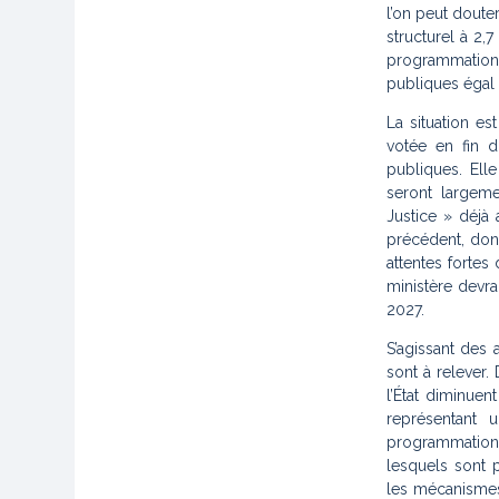
l’on peut doute
structurel à 2,7
programmation 
publiques égal
La situation es
votée en fin 
publiques. Elle
seront largeme
Justice » déjà
précédent, dont
attentes fortes
ministère devra
2027.
S’agissant des 
sont à relever.
l’État diminue
représentant 
programmatio
lesquels sont 
les mécanismes 