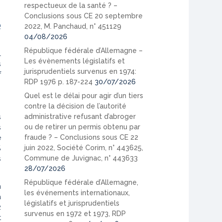
respectueux de la santé ? –
Conclusions sous CE 20 septembre
e
2022, M. Panchaud, n° 451129
04/08/2026
République fédérale d’Allemagne –
l
Les évènements législatifs et
s
jurisprudentiels survenus en 1974:
f
RDP 1976 p. 187-224
30/07/2026
Quel est le délai pour agir d’un tiers
contre la décision de l’autorité
administrative refusant d’abroger
s
ou de retirer un permis obtenu par
s
fraude ? – Conclusions sous CE 22
e
juin 2022, Société Corim, n° 443625,
%
Commune de Juvignac, n° 443633
s
28/07/2026
République fédérale d’Allemagne,
n
les événements internationaux,
a
législatifs et jurisprudentiels
2
survenus en 1972 et 1973, RDP
t