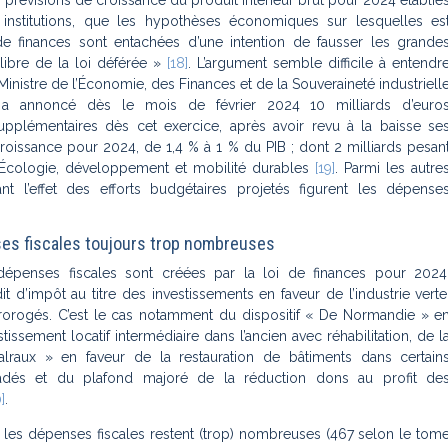
révisions de croissance du produit intérieur brut pour 2024 établie
s institutions, que les hypothèses économiques sur lesquelles es
de finances sont entachées d’une intention de fausser les grande
ilibre de la loi déférée
»
[18]
. L’argument semble difficile à entendr
Ministre de l’Économie, des Finances et de la Souveraineté industriell
a annoncé dès le mois de février 2024 10 milliards d’euro
pplémentaires dès cet exercice, après avoir revu à la baisse se
roissance pour 2024, de 1,4 % à 1 % du PIB ; dont 2 milliards pesan
 Écologie, développement et mobilité durables
[19]
. Parmi les autre
ant l’effet des efforts budgétaires projetés figurent les dépense
es fiscales toujours trop nombreuses
dépenses fiscales sont créées par la loi de finances pour 2024
 d’impôt au titre des investissements en faveur de l’industrie verte
prorogés. C’est le cas notamment du dispositif « De Normandie » e
stissement locatif intermédiaire dans l’ancien avec réhabilitation, de l
lraux » en faveur de la restauration de bâtiments dans certain
radés et du plafond majoré de la réduction dons au profit de
]
.
 les dépenses fiscales restent (trop) nombreuses (467 selon le tom