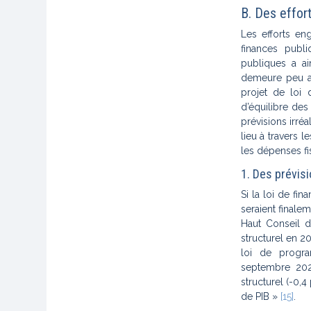
B. Des effort
Les efforts e
finances publ
publiques a a
demeure peu a
projet de loi 
d’équilibre des
prévisions irré
lieu à travers 
les dépenses fis
1. Des prévisi
Si la loi de fi
seraient finalem
Haut Conseil d
structurel en 2
loi de progra
septembre 202
structurel (-0,4
de PIB
»
[15]
.