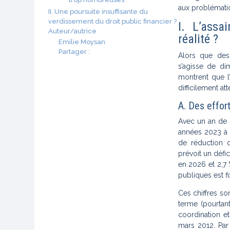
aux problématiq
II. Une poursuite insuffisante du
verdissement du droit public financier ?
I. L’assa
Auteur/autrice
réalité ?
Emilie Moysan
Partager :
Alors que des 
s’agisse de di
montrent que l
difficilement att
A. Des effor
Avec un an de 
années 2023 à
de réduction d
prévoit un défic
en 2026 et 2,7 
publiques est f
Ces chiffres so
terme (pourtant
coordination e
mars 2012. Par