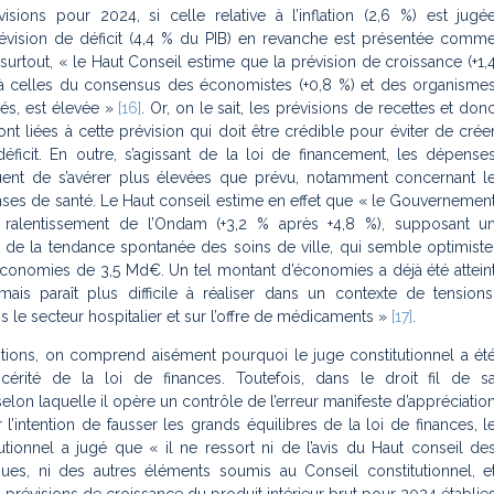
isions pour 2024, si celle relative à l’inflation (2,6 %) est jugé
prévision de déficit (4,4 % du PIB) en revanche est présentée comm
 surtout, «
le Haut Conseil estime que la prévision de croissance (+1,
 à celles du consensus des économistes (+0,8 %) et des organisme
nés, est élevée
»
[16]
. Or, on le sait, les prévisions de recettes et don
t liées à cette prévision qui doit être crédible pour éviter de crée
éficit. En outre, s’agissant de la loi de financement, les dépense
uent de s’avérer plus élevées que prévu, notamment concernant l
es de santé. Le Haut conseil estime en effet que «
le Gouvernemen
t ralentissement de l’Ondam (+3,2 % après +4,8 %), supposant u
 de la tendance spontanée des soins de ville, qui semble optimiste
économies de 3,5 Md€. Un tel montant d’économies a déjà été attein
 mais para
ît plus difficile à réaliser dans un contexte de tensions
le secteur hospitalier et sur l’offre de mé
dicaments
»
[17]
.
tions, on comprend aisément pourquoi le juge constitutionnel a ét
ncérité de la loi de finances. Toutefois, dans le droit fil de s
elon laquelle il opère un contrôle de l’erreur manifeste d’appréciatio
r l’intention de fausser les grands équilibres de la loi de finances, l
tutionnel a jugé que «
il ne ressort ni de l’avis du Haut conseil de
ques, ni des autres éléments soumis au Conseil constitutionnel, e