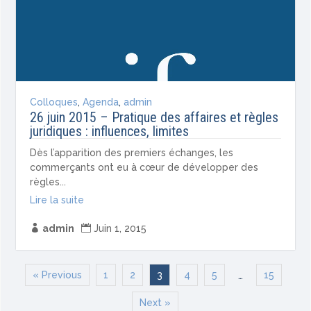
Colloques
,
Agenda
,
admin
26 juin 2015 – Pratique des affaires et règles
juridiques : influences, limites
Dès l’apparition des premiers échanges, les
commerçants ont eu à cœur de développer des
règles...
Lire la suite

admin

Juin 1, 2015
« Previous
1
2
3
4
5
15
…
Next »