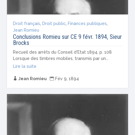
Droit français
,
Droit public
,
Finances publiques
,
Jean Romieu
Conclusions Romieu sur CE 9 févr. 1894, Sieur
Brocks
Recueil des arrêts du Conseil d'Etat 1894, p. 108
Lorsque des timbres mobiles, transmis par un...
Lire la suite

Jean Romieu

Fév 9, 1894