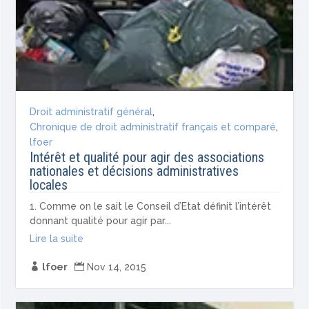
Droit administratif général
,
Chronique de droit administratif français et comparé
,
lfoer
Intérêt et qualité pour agir des associations
nationales et décisions administratives
locales
1. Comme on le sait le Conseil d’Etat définit l’intérêt
donnant qualité pour agir par...
Lire la suite

lfoer

Nov 14, 2015