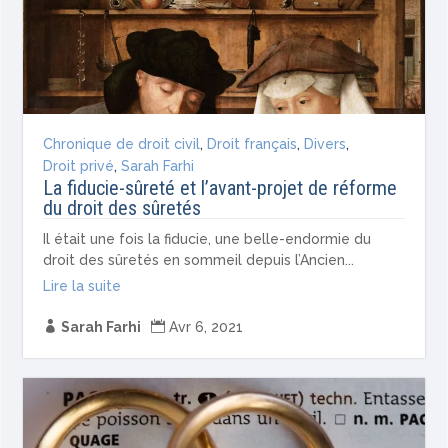
Chronique de droit civil
,
Droit français
,
Divers
,
Droit privé
,
Sarah Farhi
La fiducie-sûreté et l’avant-projet de réforme
du droit des sûretés
Il était une fois la fiducie, une belle-endormie du
droit des sûretés en sommeil depuis l’Ancien...
Lire la suite

Sarah Farhi

Avr 6, 2021