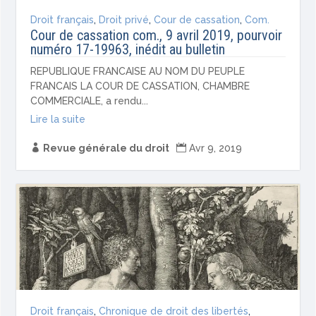
Droit français
,
Droit privé
,
Cour de cassation
,
Com.
Cour de cassation com., 9 avril 2019, pourvoir
numéro 17-19963, inédit au bulletin
REPUBLIQUE FRANCAISE AU NOM DU PEUPLE
FRANCAIS LA COUR DE CASSATION, CHAMBRE
COMMERCIALE, a rendu...
Lire la suite

Revue générale du droit

Avr 9, 2019
Droit français
,
Chronique de droit des libertés
,