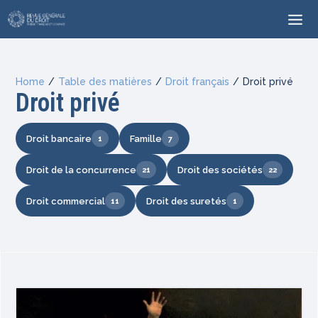
Home
/
Table des matières
/
Droit français
/
Droit privé
Droit privé
Droit bancaire
Famille
1
7
Droit de la concurrence
Droit des sociétés
21
22
Droit commercial
Droit des suretés
11
1