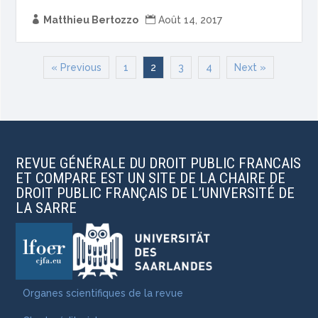

Matthieu Bertozzo

Août 14, 2017
« Previous
1
2
3
4
Next »
REVUE GÉNÉRALE DU DROIT PUBLIC FRANCAIS
ET COMPARE EST UN SITE DE LA CHAIRE DE
DROIT PUBLIC FRANÇAIS DE L’UNIVERSITÉ DE
LA SARRE
Organes scientifiques de la revue