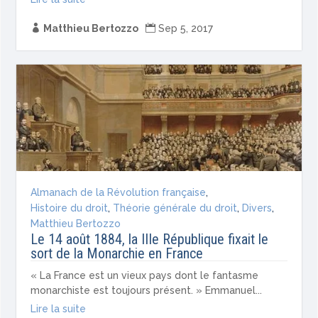

Matthieu Bertozzo

Sep 5, 2017
Almanach de la Révolution française
,
Histoire du droit
,
Théorie générale du droit
,
Divers
,
Matthieu Bertozzo
Le 14 août 1884, la IIIe République fixait le
sort de la Monarchie en France
« La France est un vieux pays dont le fantasme
monarchiste est toujours présent. » Emmanuel...
Lire la suite