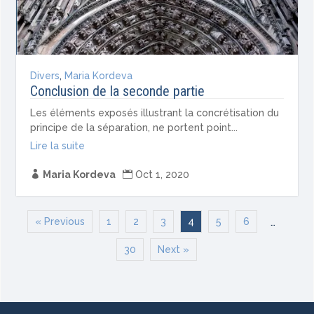
Divers
,
Maria Kordeva
Conclusion de la seconde partie
Les éléments exposés illustrant la concrétisation du
principe de la séparation, ne portent point...
Lire la suite

Maria Kordeva

Oct 1, 2020
« Previous
1
2
3
4
5
6
…
30
Next »