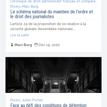
Chronique de droit administratif français et comparé
,
Divers
,
Marc Burg
Le schéma national du maintien de l’ordre et
le droit des journalistes
L’article 24 de la proposition de loi relative à la
sécurité globale (Assemblée nationale,...
Lire la suite

Marc Burg

Déc 19, 2020
Divers
,
Julien Portier
Face au défi des conditions de détention