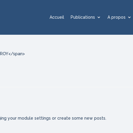
Accueil
Publications
A propos
LEROY</span>
ing your module settings or create some new posts.