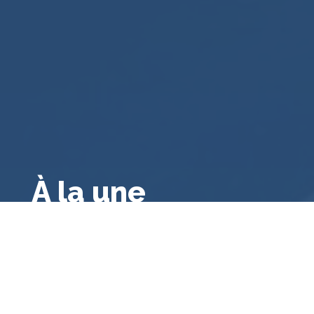
À la une
Droit public français
,
A la une
,
Droit français
,
Droit
administratif général
,
Bibliographie
Le contrôle des consultations et
référendums locaux par le juge
administratif