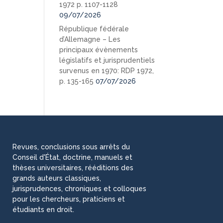
1972 p. 1107-1128
09/07/2026
République fédérale
d’Allemagne – Les
principaux évènements
législatifs et jurisprudentiels
survenus en 1970: RDP 1972,
p. 135-165
07/07/2026
Revues, conclusions sous arrêts du
Conseil d'État, doctrine, manuels et
thèses universitaires, rééditions des
grands auteurs classiques,
jurisprudences, chroniques et colloques
pour les chercheurs, praticiens et
étudiants en droit.