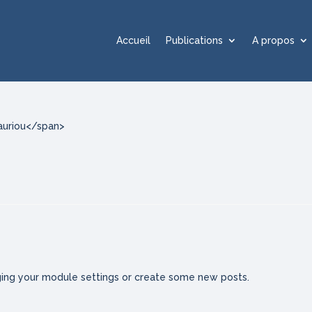
Accueil
Publications
A propos
Hauriou</span>
ing your module settings or create some new posts.