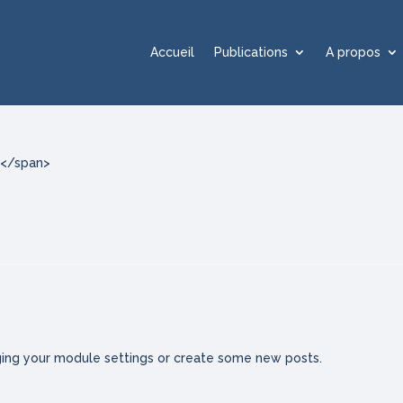
Accueil
Publications
A propos
in</span>
ing your module settings or create some new posts.