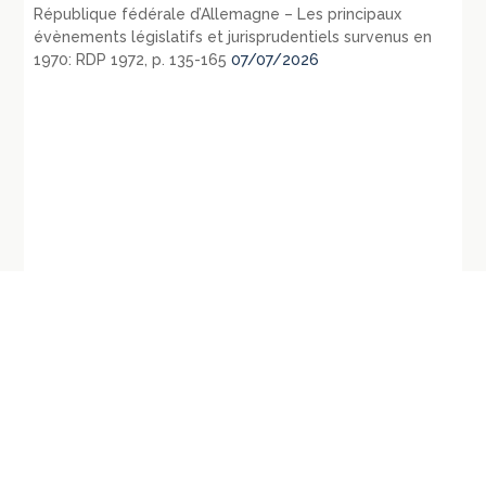
République fédérale d’Allemagne – Les principaux
évènements législatifs et jurisprudentiels survenus en
1970: RDP 1972, p. 135-165
07/07/2026
←
CE, 18 mars 2019,
CE, 5ème – 6ème chambres réunies, 18
Commune de Chambéry,
mars 2019, Mme A. B. contre Préfet du Val
requête numéro 411462
de Marne, req. n°417270
→