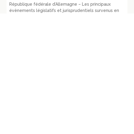
République fédérale d’Allemagne – Les principaux
évènements législatifs et jurisprudentiels survenus en
1970: RDP 1972, p. 135-165
07/07/2026