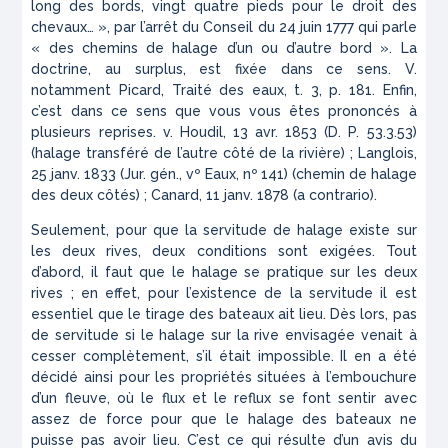
long des bords, vingt­ quatre pieds pour le droit des
chevaux… », par l’arrêt du Conseil du 24 juin 1777 qui parle
« des chemins de halage d’un ou d’autre bord ». La
doctrine, au surplus, est fixée dans ce sens. V.
notamment Picard,
Traité des eaux
, t. 3, p. 181. Enfin,
c’est dans ce sens que vous vous êtes prononcés à
plusieurs reprises. v. Houdil, 13 avr. 1853 (D. P. 53.3.53)
(halage transféré de l’autre côté de la rivière) ; Langlois,
25 janv. 1833 (Jur. gén., vº Eaux, nº 141) (chemin de halage
des deux côtés) ; Canard, 11 janv. 1878 (
a contrario
).
Seulement, pour que la servitude de halage existe sur
les deux rives, deux conditions sont exigées. Tout
d’abord, il faut que le halage se pratique sur les deux
rives ; en effet, pour l’existence de la servitude il est
essentiel que le tirage des bateaux ait lieu. Dès lors, pas
de servitude si le halage sur la rive envisagée venait à
cesser complètement, s’il était impossible. Il en a été
décidé ainsi pour les propriétés situées à l’embouchure
d’un fleuve, où le flux et le reflux se font sentir avec
assez de force pour que le halage des bateaux ne
puisse pas avoir lieu. C’est ce qui résulte d’un avis du