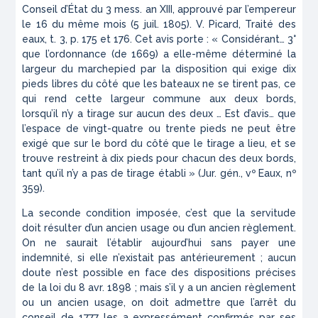
Conseil d’État du 3 mess. an XIII, approuvé par l’empereur
le 16 du même mois (5 juil. 1805). V. Picard,
Traité des
eaux
, t. 3, p. 175 et 176. Cet avis porte : « Considérant… 3°
que l’ordonnance (de 1669) a elle-même déterminé la
largeur du marchepied par la disposition qui exige dix
pieds libres du côté que les bateaux ne se tirent pas, ce
qui rend cette largeur commune aux deux bords,
lorsqu’il n’y a tirage sur aucun des deux … Est d’avis… que
l’espace de vingt-quatre ou trente pieds ne peut être
exigé que sur le bord du côté que le tirage a lieu, et se
trouve restreint à dix pieds pour chacun des deux bords,
tant qu’il n’y a pas de tirage établi » (Jur. gén., vº Eaux, nº
359).
La seconde condition imposée, c’est que la servitude
doit résulter d’un ancien usage ou d’un ancien règlement.
On ne saurait l’établir aujourd’hui sans payer une
indemnité, si elle n’existait pas antérieurement ; aucun
doute n’est possible en face des dispositions précises
de la loi du 8 avr. 1898 ; mais s’il y a un ancien règlement
ou un ancien usage, on doit admettre que l’arrêt du
conseil de 1777 les a expressément confirmés par ses