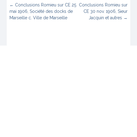
←
Conclusions Romieu sur CE 25
Conclusions Romieu sur
mai 1906, Société des docks de
CE 30 nov. 1906, Sieur
Marseille c. Ville de Marseille
Jacquin et autres
→
REVUE GÉNÉRALE DU DROIT PUBLIC FRANCAIS
ET COMPARE EST UN SITE DE LA CHAIRE DE
DROIT PUBLIC FRANÇAIS DE L’UNIVERSITÉ DE
LA SARRE