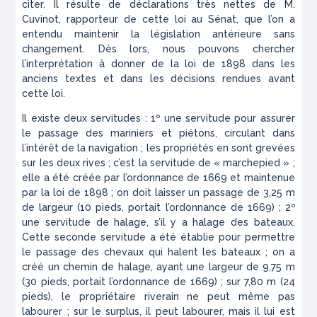
citer. Il résulte de déclarations très nettes de M.
Cuvinot, rapporteur de cette loi au Sénat, que l’on a
entendu maintenir la législation antérieure sans
changement. Dès lors, nous pouvons chercher
l’interprétation à donner de la loi de 1898 dans les
anciens textes et dans les décisions rendues avant
cette loi.
Il existe deux servitudes : 1º une servitude pour assurer
le passage des mariniers et piétons, circulant dans
l’intérêt de la navigation ; les propriétés en sont grevées
sur les deux rives ; c’est la servitude de « marchepied » ;
elle a été créée par l’ordonnance de 1669 et main­tenue
par la loi de 1898 ; on doit laisser un passage de 3,25 m
de largeur (10 pieds, portait l’ordonnance de 1669) ; 2º
une servitude de halage, s’il y a halage des bateaux.
Cette seconde servitude a été établie pour permettre
le passage des chevaux qui halent les bateaux ; on a
créé un chemin de halage, ayant une largeur de 9,75 m
(30 pieds, portait l’ordonnance de 1669) ; sur 7,80 m (24
pieds), le propriétaire riverain ne peut même pas
labourer ; sur le surplus, il peut labourer, mais il lui est