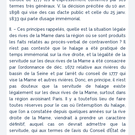
termes très généraux. V. la décision précitée du 10 avr.
1898 qui vise des cas d’acte public et celle du 25 janv.
1833 qui parle d’usage immémorial.
II. – Ces principes rappelés, quelle est la situation légale
des rives de la Marne dans la région où se sont produits
les faits relatés au procès-verbal de contravention ? Il
n’est pas contesté que le halage a été pratiqué de
temps immémorial sur la rive droite, et la légalité de la
servitude sur les deux rives de la Marne a été consacrée
par l’ordonnance de déc. 1672 re­lative aux rivières du
bassin de la Seine et par l’arrêt du conseil de 1777 qui
vise la Marne et autres rivières. Donc, en principe, il n’est
pas douteux que la servitude de halage existe
légalement sur les deux rives de la Marne, surtout dans
la région avoisinant Paris. II y a toutefois lieu de faire
toutes réserves pour le cas où l’interruption du halage,
que l’on a constatée depuis quelques années sur la rive
droite de la Marne, viendrait à prendre un caractère
définitif, auquel cas on devrait admettre que la
servitude, qui aux termes de l’avis du Conseil d’État de