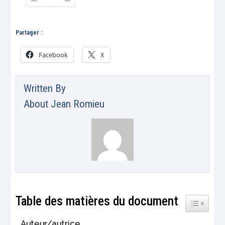
Partager :
Facebook
X
Written By
About
Jean Romieu
Table des matières du document
Toggle Tab
Auteur/autrice