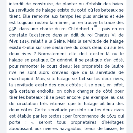
interdit de construire, de planter ou d’établir des haies.
La servitude de halage existe du coté où les bateaux se
tirent. Elle remonte aux temps les plus anciens et elle
est toujours restée la même ; on en trouve la trace dès
er
558, dans une charte du roi Childebert 1
; puis on en
constate l’existence dans un édit du roi Charles VI, de
févr. 1415, relatif à la Seine. Mais la servitude de halage
existe-t-elle sur une seule rive du cours d’eau ou sur les
deux rives ? Normalement elle doit exister là où le
halage se pratique. En général, il se pratique d’un côté,
pour remonter le cours d’eau ; les propriétés de l’autre
rive ne sont alors crevées que de la servitude de
marchepied. Mais, si le halage se fait sur les deux rives,
la servitude existe des deux côtés ; il se peut, en effet,
qu’à certains endroits, on doive changer de côté pour
tirer les bateaux ; il se peut encore, par exemple, au cas
de circu­lation très intense, que le halage ait lieu des
deux côtés. Cette servitude possible sur les deux rives
est établie par les textes : par l’ordonnance de 1672 qui
porte : « seront tous propriétaires d’héritages
aboutissant aux rivières navigables, tenus de laisser, le