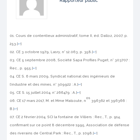
Rapporteur public
Cours de contentieux administratif
, tome II, éd. Dalloz, 2007, p.
253.
[
↩
]
CE 3 octobre 1979,
Lasry
, n° 12.063, p. 358.
[
↩
]
CE 5 septembre 2008,
Société Sapa Profiles Puget
, n° 303707 :
Rec., p. 955.
[
↩
]
CE S. 6 mars 2009,
Syndicat national des ingénieurs de
l’industrie et des mines
, n° 309922 : A.
[
↩
]
CE S. 15 juillet 2004, n° 266479 : A.
[
↩
]
os
CE 17 mars 2017,
M. et Mme Malsoute
, n
396362 et 396366 :
B.
[
↩
]
CE 2 février 2004,
SCI la fontaine de Villiers
: Rec., T., p. 914,
confirmant sur ce point 8 décembre 1995,
Association de défense
des riverains de Central Park
: Rec., T., p. 1098.
[
↩
]