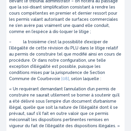
devant le tribunal administratif – on notera au passage
que la soi-disant simplification consistant à rendre les
cours compétentes en premier et dernier ressort pour
les permis valant autorisant de surfaces commerciales
ne s’en avère pas vraiment une quand elle conduit,
comme en l’espèce à dis-loquer le litige ;
– la troisième c’est la possibilité d’exciper de
l’illégalité de cette révision du PLU dans le litige relatif
au permis de construire tel que modifié ainsi en cours de
procédure. Or dans notre configuration, une telle
exception d’illégalité est possible, puisque les
conditions mises par la jurisprudence de Section
Commune de Courbevoie
[08]
, selon laquelle :
«
Un requérant demandant l’annulation d’un permis de
construire ne saurait utilement se borner à soutenir qu’il
a été délivré sous l’empire d’un document d’urbanisme
illégal, quelle que soit la nature de l’illégalité dont il se
prévaut, sauf s’il fait en outre valoir que ce permis
méconnaît les dispositions pertinentes remises en
vigueur du fait de l’illégalité des dispositions illégales.
»