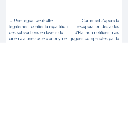
←
Une région peut-elle
Comment s’opère la
légalement confier la répartition
récupération des aides
des subventions en faveur du
d’État non notifiées mais
cinéma à une société anonyme
jugées compatibles par la
? – Conclusions sous CAA
commission ? –
Lyon, 25 février 2020, Région
Conclusions sous CE, 18
Auvergne-Rhône-Alpes, n°
mars 2020, Région Île-de-
18LY00103
France, n° 396651
→