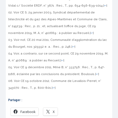
Vidal c/ Société ERDF, n° 3871 : Rec., T., pp. 654-656-839-1014.
[
↩
]
Voir CE S. 29 janvier 2003, Syndicat départemental de
l’électricité et du gaz des Alpes-Maritimes et Commune de Clans,
n° 245239 : Rec., p. 21 ; et, actualisant l’office du juge, CE 29
novembre 2019, M. A, n° 410689 : à publier au Recueil.
[
↩
]
Voir not. CE 20 mai 2011, Communauté d’agglomération du lac
du Bourget, nos 325552 e. a. : Rec., p. 248.
[
↩
]
Voir, a contrario, sur ce second point, CE 29 novembre 2019, M.
A, n° 410689 : à publier au Recueil.
[
↩
]
Voir CE 9 décembre 2011, Mme B, n° 333756 : Rec., T., p. 847-
1186, éclairée par les conclusions du président. Boulouis.
[
↩
]
Voir CE 19 octobre 2012, Commune de Levallois-Perret, n°
343070 : Rec., T., p. 800-801.
[
↩
]
Partager :
Facebook
X