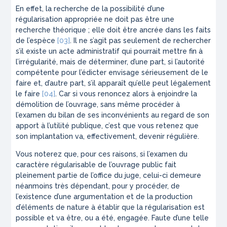
En effet, la recherche de la possibilité d’une
régularisation appropriée ne doit pas être une
recherche théorique ; elle doit être ancrée dans les faits
de l’espèce
[03]
. Il ne s’agit pas seulement de rechercher
s’il existe un acte administratif qui pourrait mettre fin à
l’irrégularité, mais de déterminer, d’une part, si l’autorité
compétente pour l’édicter envisage sérieusement de le
faire et, d’autre part, s’il apparaît qu’elle peut légalement
le faire
[04]
. Car si vous renoncez alors à enjoindre la
démolition de l’ouvrage, sans même procéder à
l’examen du bilan de ses inconvénients au regard de son
apport à l’utilité publique, c’est que vous retenez que
son implantation va, effectivement, devenir régulière.
Vous noterez que, pour ces raisons, si l’examen du
caractère régularisable de l’ouvrage public fait
pleinement partie de l’office du juge, celui-ci demeure
néanmoins très dépendant, pour y procéder, de
l’existence d’une argumentation et de la production
d’éléments de nature à établir que la régularisation est
possible et va être, ou a été, engagée. Faute d’une telle