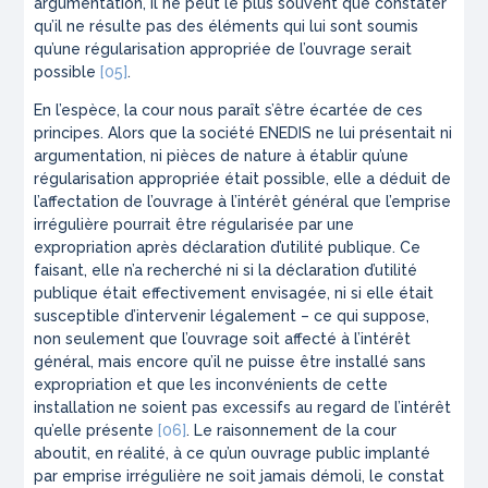
argumentation, il ne peut le plus souvent que constater
qu’il ne résulte pas des éléments qui lui sont soumis
qu’une régularisation appropriée de l’ouvrage serait
possible
[05]
.
En l’espèce, la cour nous paraît s’être écartée de ces
principes. Alors que la société ENEDIS ne lui présentait ni
argumentation, ni pièces de nature à établir qu’une
régularisation appropriée était possible, elle a déduit de
l’affectation de l’ouvrage à l’intérêt général que l’emprise
irrégulière pourrait être régularisée par une
expropriation après déclaration d’utilité publique. Ce
faisant, elle n’a recherché ni si la déclaration d’utilité
publique était effectivement envisagée, ni si elle était
susceptible d’intervenir légalement – ce qui suppose,
non seulement que l’ouvrage soit affecté à l’intérêt
général, mais encore qu’il ne puisse être installé sans
expropriation et que les inconvénients de cette
installation ne soient pas excessifs au regard de l’intérêt
qu’elle présente
[06]
. Le raisonnement de la cour
aboutit, en réalité, à ce qu’un ouvrage public implanté
par emprise irrégulière ne soit jamais démoli, le constat