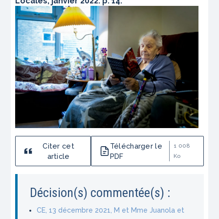
Locales, janvier 2022. p. 14.
Citer cet
Télécharger le
1 008
article
PDF
Ko
Décision(s) commentée(s) :
CE, 13 décembre 2021, M et Mme Juanola et