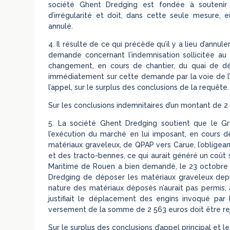
société Ghent Dredging est fondée à soutenir
d’irrégularité et doit, dans cette seule mesure,
annulé.
4. Il résulte de ce qui précède qu’il y a lieu d’annul
demande concernant l’indemnisation sollicitée au 
changement, en cours de chantier, du quai de d
immédiatement sur cette demande par la voie de l’év
l’appel, sur le surplus des conclusions de la requête.
Sur les conclusions indemnitaires d’un montant de 2 
5. La société Ghent Dredging soutient que le 
l’exécution du marché en lui imposant, en cours d
matériaux graveleux, de QPAP vers Carue, l’obligean
et des tracto-bennes, ce qui aurait généré un coût 
Maritime de Rouen a bien demandé, le 23 octobre 2
Dredging de déposer les matériaux graveleux depuis
nature des matériaux déposés n’aurait pas permis, 
justifiait le déplacement des engins invoqué par
versement de la somme de 2 563 euros doit être re
Sur le surplus des conclusions d’appel principal et le