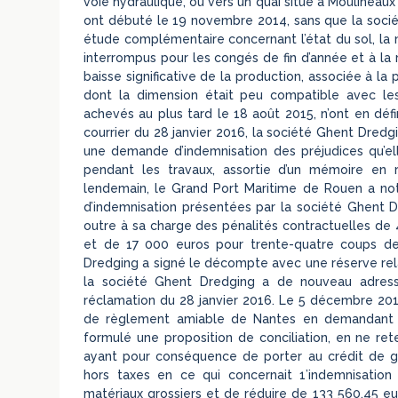
voie hydraulique, ou vers un quai situé à Moulineau
ont débuté le 19 novembre 2014, sans que la soci
étude complémentaire concernant l’état du sol, la 
interrompus pour les congés de fin d’année et à la 
baisse significative de la production, associée à l
dont la dimension était peu compatible avec les
achevés au plus tard le 18 août 2015, n’ont en déf
courrier du 28 janvier 2016, la société Ghent Dredg
une demande d’indemnisation des préjudices qu’elle
pendant les travaux, assortie d’un mémoire en 
lendemain, le Grand Port Maritime de Rouen a not
d’indemnisation présentées par la société Ghent
outre à sa charge des pénalités contractuelles de 
et de 17 000 euros pour trente-quatre coups de 
Dredging a signé le décompte avec une réserve relat
la société Ghent Dredging a de nouveau adre
réclamation du 28 janvier 2016. Le 5 décembre 2016
de règlement amiable de Nantes en demandant u
formulé une proposition de conciliation, en ne re
ayant pour conséquence de porter au crédit de 
hors taxes en ce qui concernait 1’indemnisation
matériaux grossiers et de réduire de 133 560,45 eu