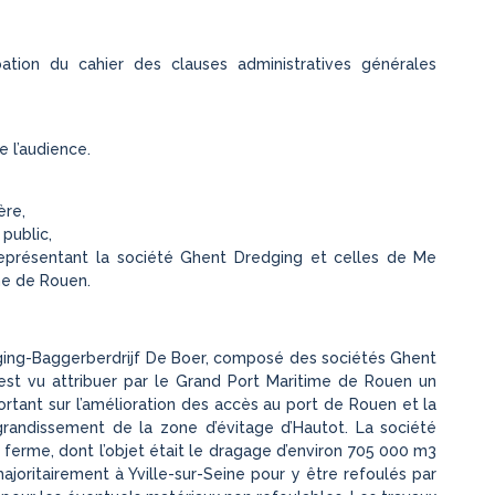
tion du cahier des clauses administratives générales
e l’audience.
ère,
 public,
représentant la société Ghent Dredging et celles de Me
me de Rouen.
ging-Baggerberdrijf De Boer, composé des sociétés Ghent
’est vu attribuer par le Grand Port Maritime de Rouen un
 portant sur l’amélioration des accès au port de Rouen et la
grandissement de la zone d’évitage d’Hautot. La société
ferme, dont l’objet était le dragage d’environ 705 000 m3
oritairement à Yville-sur-Seine pour y être refoulés par