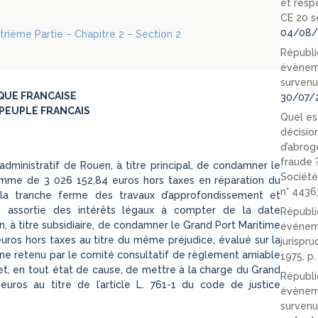
et resp
CE 20 s
04/08/
atrième Partie – Chapitre 2 – Section 2
Républi
évèneme
survenu
QUE FRANCAISE
30/07/
PEUPLE FRANCAIS
Quel est
décision
d’abrog
fraude 
ministratif de Rouen, à titre principal, de condamner le
Société
omme de 3 026 152,84 euros hors taxes en réparation du
n° 4436
e la tranche ferme des travaux d’approfondissement et
t, assortie des intérêts légaux à compter de la date
Républi
, à titre subsidiaire, de condamner le Grand Port Maritime
événeme
ros hors taxes au titre du même préjudice, évalué sur la
jurispr
ne retenu par le comité consultatif de règlement amiable
1975, p
 et, en tout état de cause, de mettre à la charge du Grand
Républi
os au titre de l’article L. 761-1 du code de justice
évèneme
survenu