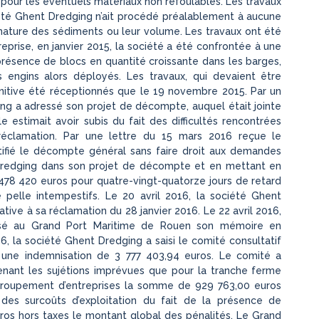
x pour les éventuels matériaux non refoulables. Les travaux
été Ghent Dredging n’ait procédé préalablement à aucune
nature des sédiments ou leur volume. Les travaux ont été
reprise, en janvier 2015, la société a été confrontée à une
a présence de blocs en quantité croissante dans les barges,
 engins alors déployés. Les travaux, qui devaient être
initive été réceptionnés que le 19 novembre 2015. Par un
ing a adressé son projet de décompte, auquel était jointe
 estimait avoir subis du fait des difficultés rencontrées
réclamation. Par une lettre du 15 mars 2016 reçue le
ifié le décompte général sans faire droit aux demandes
 Dredging dans son projet de décompte et en mettant en
478 420 euros pour quatre-vingt-quatorze jours de retard
pelle intempestifs. Le 20 avril 2016, la société Ghent
ive à sa réclamation du 28 janvier 2016. Le 22 avril 2016,
ssé au Grand Port Maritime de Rouen son mémoire en
, la société Ghent Dredging a saisi le comité consultatif
ne indemnisation de 3 777 403,94 euros. Le comité a
tenant les sujétions imprévues que pour la tranche ferme
groupement d’entreprises la somme de 929 763,00 euros
 des surcoûts d’exploitation du fait de la présence de
ros hors taxes le montant global des pénalités. Le Grand