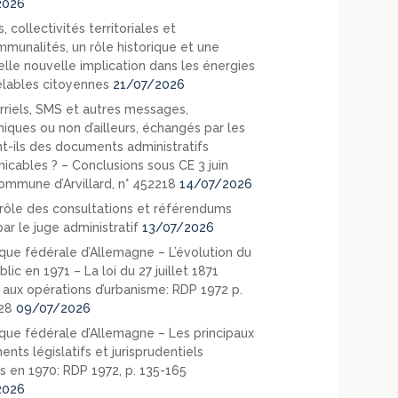
2026
, collectivités territoriales et
mmunalités, un rôle historique et une
elle nouvelle implication dans les énergies
lables citoyennes
21/07/2026
rriels, SMS et autres messages,
niques ou non d’ailleurs, échangés par les
nt-ils des documents administratifs
cables ? – Conclusions sous CE 3 juin
ommune d’Arvillard, n° 452218
14/07/2026
rôle des consultations et référendums
ar le juge administratif
13/07/2026
que fédérale d’Allemagne – L’évolution du
blic en 1971 – La loi du 27 juillet 1871
e aux opérations d’urbanisme: RDP 1972 p.
28
09/07/2026
que fédérale d’Allemagne – Les principaux
nts législatifs et jurisprudentiels
s en 1970: RDP 1972, p. 135-165
2026