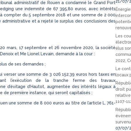
21/07/
tribunal administratif de Rouen a condamné le Grand Port
edging une indemnité de 67 395,80 euros, avec intérêts
Énergies
és à compter du 5 septembre 2018 et une somme de 2 000
interco
ce administrative et a rejeté le surplus des conclusions des
potenti
renouve
Les cou
électro
 20 mars, 17 septembre et 26 novembre 2020, la société
élus so
enoix et Me Lionel Levain, demande à la cour :
communi
2022, C
urplus de ses demandes ;
Le cont
ui verser une somme de 3 026 152,39 euros hors taxes en
locaux p
dant l’exécution de la tranche ferme des travaux
Républi
ne d’évitage d’Hautot, augmentée des intérêts légaux à
droit pu
de première instance, qui seront capitalisés ;
relativ
1107-11
uen une somme de 8 000 euros au titre de l’article L. 761-
Républi
évèneme
survenu
07/07/