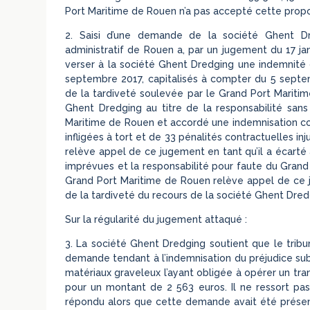
Port Maritime de Rouen n’a pas accepté cette propo
2. Saisi d’une demande de la société Ghent Dr
administratif de Rouen a, par un jugement du 17 j
verser à la société Ghent Dredging une indemnité 
septembre 2017, capitalisés à compter du 5 septemb
de la tardiveté soulevée par le Grand Port Maritim
Ghent Dredging au titre de la responsabilité sans
Maritime de Rouen et accordé une indemnisation cor
infligées à tort et de 33 pénalités contractuelles i
relève appel de ce jugement en tant qu’il a écarté à
imprévues et la responsabilité pour faute du Grand 
Grand Port Maritime de Rouen relève appel de ce jug
de la tardiveté du recours de la société Ghent Dred
Sur la régularité du jugement attaqué :
3. La société Ghent Dredging soutient que le tribu
demande tendant à l’indemnisation du préjudice s
matériaux graveleux l’ayant obligée à opérer un tr
pour un montant de 2 563 euros. Il ne ressort pa
répondu alors que cette demande avait été présenté