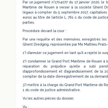
Par un jugement n°1704077 du 17 janvier 2020, le 
Maritime de Rouen à verser à la société Ghent Dr
légaux à compter du 5 septembre 2017, capitalis
euros au titre de l’article L. 761-1 du code de justi
parties.
Procédure devant la cour :
Par une requête et des mémoires, enregistrés les
Ghent Dredging, représentée par Me Mathieu Prats-D
1°) d’annuler ce jugement en tant qu’il a rejeté le s
2°) condamner le Grand Port Maritime de Rouen à l
réparation du préjudice qu’elle a subi pen
d’approfondissement et d’agrandissement de la zo
compter de la date d’enregistrement de sa demande 
3°) mettre à la charge du Grand Port Maritime de Ro
1 du code de justice administrative.
Vu les autres pièces du dossier.
Vu :