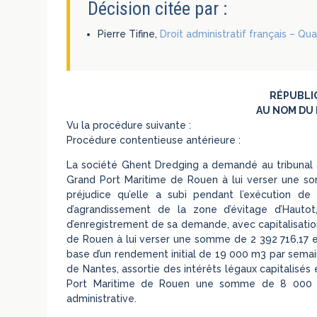
Décision citée par :
Pierre Tifine,
Droit administratif français – Qu
RÉPUBLI
AU NOM DU 
Vu la procédure suivante :
Procédure contentieuse antérieure :
La société Ghent Dredging a demandé au tribunal ad
Grand Port Maritime de Rouen à lui verser une s
préjudice qu’elle a subi pendant l’exécution d
d’agrandissement de la zone d’évitage d’Hauto
d’enregistrement de sa demande, avec capitalisation
de Rouen à lui verser une somme de 2 392 716,17 eu
base d’un rendement initial de 19 000 m3 par semai
de Nantes, assortie des intérêts légaux capitalisés
Port Maritime de Rouen une somme de 8 000 eur
administrative.