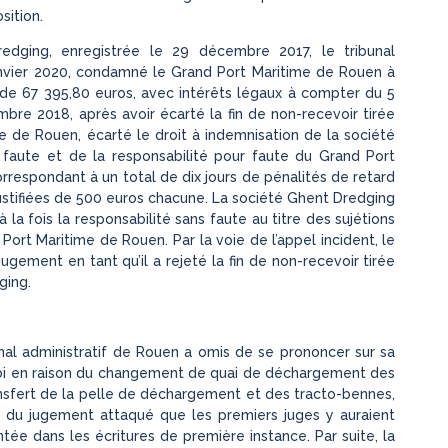
sition.
edging, enregistrée le 29 décembre 2017, le tribunal
anvier 2020, condamné le Grand Port Maritime de Rouen à
de 67 395,80 euros, avec intérêts légaux à compter du 5
re 2018, après avoir écarté la fin de non-recevoir tirée
e de Rouen, écarté le droit à indemnisation de la société
 faute et de la responsabilité pour faute du Grand Port
respondant à un total de dix jours de pénalités de retard
njustifiées de 500 euros chacune. La société Ghent Dredging
 la fois la responsabilité sans faute au titre des sujétions
Port Maritime de Rouen. Par la voie de l’appel incident, le
ement en tant qu’il a rejeté la fin de non-recevoir tirée
ging.
nal administratif de Rouen a omis de se prononcer sur sa
ubi en raison du changement de quai de déchargement des
ansfert de la pelle de déchargement et des tracto-bennes,
s du jugement attaqué que les premiers juges y auraient
e dans les écritures de première instance. Par suite, la