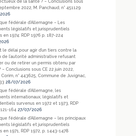
ectueux de la santé ? – Conclusions sous
eptembre 2022, M. Panchaud, n° 451129
2026
que fédérale d’Allemagne – Les
nts législatifs et jurisprudentiels
s en 1974: RDP 1976 p. 187-224
2026
 le délai pour agir d’un tiers contre la
 de l’autorité administrative refusant
er ou de retirer un permis obtenu par
? – Conclusions sous CE 22 juin 2022,
 Corim, n° 443625, Commune de Juvignac,
33
28/07/2026
que fédérale d’Allemagne, les
nts internationaux, législatifs et
udentiels survenus en 1972 et 1973, RDP
. 121-164
27/07/2026
que fédérale d’Allemagne – les principaux
nts législatifs et jurisprudentiels
s en 1971, RDP 1972, p. 1443-1478