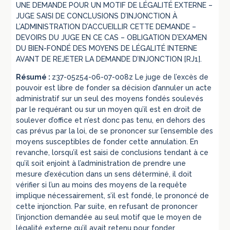
UNE DEMANDE POUR UN MOTIF DE LÉGALITÉ EXTERNE –
JUGE SAISI DE CONCLUSIONS D’INJONCTION À
L’ADMINISTRATION D’ACCUEILLIR CETTE DEMANDE –
DEVOIRS DU JUGE EN CE CAS – OBLIGATION D’EXAMEN
DU BIEN-FONDÉ DES MOYENS DE LÉGALITÉ INTERNE
AVANT DE REJETER LA DEMANDE D’INJONCTION [RJ1].
Résumé :
z37-05z54-06-07-008z Le juge de l’excès de
pouvoir est libre de fonder sa décision d’annuler un acte
administratif sur un seul des moyens fondés soulevés
par le requérant ou sur un moyen qu’il est en droit de
soulever d’office et n’est donc pas tenu, en dehors des
cas prévus par la loi, de se prononcer sur l’ensemble des
moyens susceptibles de fonder cette annulation. En
revanche, lorsqu’il est saisi de conclusions tendant à ce
qu’il soit enjoint à l’administration de prendre une
mesure d’exécution dans un sens déterminé, il doit
vérifier si l’un au moins des moyens de la requête
implique nécessairement, s’il est fondé, le prononcé de
cette injonction. Par suite, en refusant de prononcer
l’injonction demandée au seul motif que le moyen de
légalité externe qu’il avait retenu pour fonder