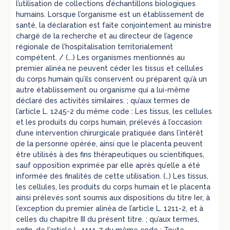
l’utilisation de collections d’échantillons biologiques
humains. Lorsque l’organisme est un établissement de
santé, la déclaration est faite conjointement au ministre
chargé de la recherche et au directeur de l’agence
régionale de l’hospitalisation territorialement
compétent. / (….) Les organismes mentionnés au
premier alinéa ne peuvent céder les tissus et cellules
du corps humain qu’ils conservent ou préparent qu’à un
autre établissement ou organisme qui a lui-même
déclaré des activités similaires. ; qu’aux termes de
l’article L. 1245-2 du même code : Les tissus, les cellules
et les produits du corps humain, prélevés à l’occasion
d’une intervention chirurgicale pratiquée dans l’intérêt
de la personne opérée, ainsi que le placenta peuvent
être utilisés à des fins thérapeutiques ou scientifiques,
sauf opposition exprimée par elle après qu’elle a été
informée des finalités de cette utilisation. (…) Les tissus,
les cellules, les produits du corps humain et le placenta
ainsi prélevés sont soumis aux dispositions du titre Ier, à
l’exception du premier alinéa de l’article L. 1211-2, et à
celles du chapitre III du présent titre. ; qu’aux termes,
enfin, de l’article L. 1111-7 du même code : Toute