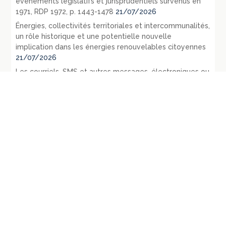
évènements législatifs et jurisprudentiels survenus en
1971, RDP 1972, p. 1443-1478
21/07/2026
Énergies, collectivités territoriales et intercommunalités,
un rôle historique et une potentielle nouvelle
implication dans les énergies renouvelables citoyennes
21/07/2026
Les courriels, SMS et autres messages, électroniques ou
non d’ailleurs, échangés par les élus sont-ils des
documents administratifs communicables ? –
Conclusions sous CE 3 juin 2022, Commune d’Arvillard, n°
452218
14/07/2026
Le contrôle des consultations et référendums locaux
par le juge administratif
13/07/2026
République fédérale d’Allemagne – L’évolution du droit
public en 1971 – La loi du 27 juillet 1871 relative aux
opérations d’urbanisme: RDP 1972 p. 1107-1128
09/07/2026
République fédérale d’Allemagne – Les principaux
évènements législatifs et jurisprudentiels survenus en
1970: RDP 1972, p. 135-165
07/07/2026