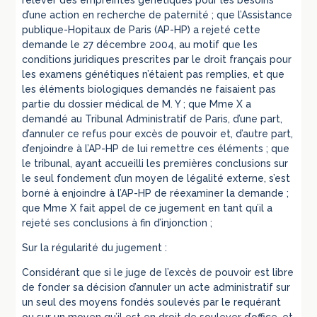
d’une action en recherche de paternité ; que l’Assistance
publique-Hopitaux de Paris (AP-HP) a rejeté cette
demande le 27 décembre 2004, au motif que les
conditions juridiques prescrites par le droit français pour
les examens génétiques n’étaient pas remplies, et que
les éléments biologiques demandés ne faisaient pas
partie du dossier médical de M. Y ; que Mme X a
demandé au Tribunal Administratif de Paris, d’une part,
d’annuler ce refus pour excès de pouvoir et, d’autre part,
d’enjoindre à l’AP-HP de lui remettre ces éléments ; que
le tribunal, ayant accueilli les premières conclusions sur
le seul fondement d’un moyen de légalité externe, s’est
borné à enjoindre à l’AP-HP de réexaminer la demande ;
que Mme X fait appel de ce jugement en tant qu’il a
rejeté ses conclusions à fin d’injonction ;
Sur la régularité du jugement :
Considérant que si le juge de l’excès de pouvoir est libre
de fonder sa décision d’annuler un acte administratif sur
un seul des moyens fondés soulevés par le requérant
ou sur un moyen qu’il est en droit de soulever d’office, et