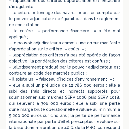
– l’application des critères d’appréciation est entachée
d’irrégularité ;
– le critère » tonnage des navires » pris en compte par
le pouvoir adjudicateur ne figurait pas dans le règlement
de consultation ;
– le critère » performance financière » a été mal
appliqué ;
– le pouvoir adjudicateur a commis une erreur manifeste
d’appréciation sur le critère » coûts » ;
– l’appréciation des critères n’a pas été opérée de façon
objective ; la pondération des critères est confuse ;
– l’allotissement pratiqué par le pouvoir adjudicateur est
contraire au code des marchés publics ;
– il existe un » faisceau d’indices d’environnement » ;
– elle a subi un préjudice de 12 786 000 euros ; elle a
subi des frais directs et indirects supportés pour
soumissionner aux marchés SERV 1006 puis SERV 1018,
qui s’élèvent à 306 000 euros ; elle a subi une perte
d’une marge brute opérationnelle évaluée au minimum à
5 200 000 euros sur cinq ans ; la perte de performance
internationale par perte d’effet prescripteur, évaluée sur
la base d’une majoration de 40 % de la MBO, correspond