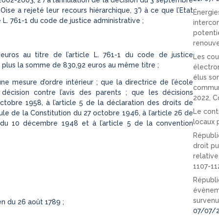
Oise a rejeté leur recours hiérarchique, 3°) à ce que l’Etat
Énergies
e L. 761-1 du code de justice administrative ;
interco
potenti
renouve
uros au titre de l’article L. 761-1 du code de justice
Les cou
et plus la somme de 830,92 euros au même titre ;
électro
élus so
ne mesure d’ordre intérieur ; que la directrice de l’école
communi
écision contre l’avis des parents ; que les décisions
2022, C
tobre 1958, à l’article 5 de la déclaration des droits de
Le cont
 de la Constitution du 27 octobre 1946, à l’article 26 de
locaux p
 du 10 décembre 1948 et à l’article 5 de la convention
Républi
droit pu
relativ
1107-11
Républi
évèneme
survenu
en du 26 août 1789 ;
07/07/
;