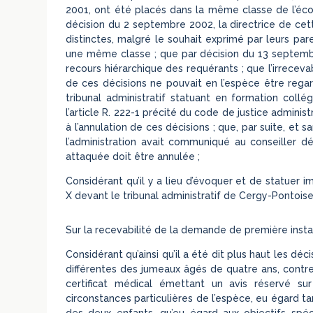
2001, ont été placés dans la même classe de l’éc
décision du 2 septembre 2002, la directrice de ce
distinctes, malgré le souhait exprimé par leurs par
une même classe ; que par décision du 13 septembre
recours hiérarchique des requérants ; que l’irrecev
de ces décisions ne pouvait en l’espèce être regar
tribunal administratif statuant en formation coll
l’article R. 222-1 précité du code de justice admin
à l’annulation de ces décisions ; que, par suite, et 
l’administration avait communiqué au conseiller
attaquée doit être annulée ;
Considérant qu’il y a lieu d’évoquer et de statue
X devant le tribunal administratif de Cergy-Pontoise
Sur la recevabilité de la demande de première insta
Considérant qu’ainsi qu’il a été dit plus haut les dé
différentes des jumeaux âgés de quatre ans, contre
certificat médical émettant un avis réservé su
circonstances particulières de l’espèce, eu égard tan
des deux enfants, qu’eu égard aux objectifs spé