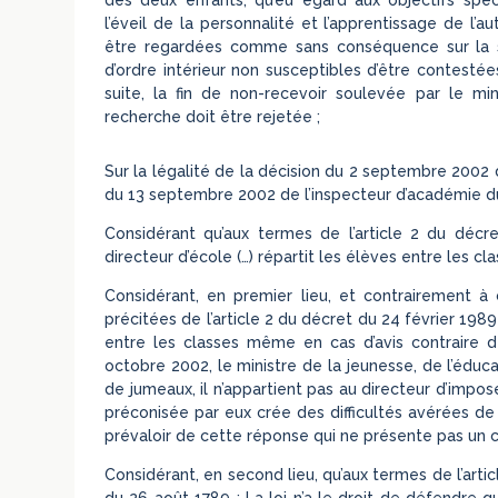
l’éveil de la personnalité et l’apprentissage de l
être regardées comme sans conséquence sur la 
d’ordre intérieur non susceptibles d’être contestée
suite, la fin de non-recevoir soulevée par le min
recherche doit être rejetée ;
Sur la légalité de la décision du 2 septembre 2002 d
du 13 septembre 2002 de l’inspecteur d’académie du 
Considérant qu’aux termes de l’article 2 du décre
directeur d’école (…) répartit les élèves entre les cl
Considérant, en premier lieu, et contrairement à 
précitées de l’article 2 du décret du 24 février 198
entre les classes même en cas d’avis contraire d
octobre 2002, le ministre de la jeunesse, de l’éduc
de jumeaux, il n’appartient pas au directeur d’impose
préconisée par eux crée des difficultés avérées d
prévaloir de cette réponse qui ne présente pas un 
Considérant, en second lieu, qu’aux termes de l’arti
du 26 août 1789 : La loi n’a le droit de défendre qu