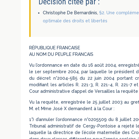
Décision citée par :
Christophe De Bernardinis,
§2. Une complémen
optimale des droits et libertés
RÉPUBLIQUE FRANCAISE
AU NOM DU PEUPLE FRANCAIS
Vu l’ordonnance en date du 16 août 2004, enregistré
le 1er septembre 2004, par laquelle le président de
du décret n°2004-585 du 22 juin 2004 portant créa
modifiant les articles R. 221-3, R. 221-4, R. 221-7 
Cour administrative d’appel de Versailles la requêt
Vu la requête, enregistrée le 25 juillet 2003 au gre
M. et Mme José X demandent à la Cour :
1°) d’annuler l’ordonnance n°0205509 du 8 juillet 2
Tribunal administratif de Cergy-Pontoise a rejeté l
laquelle la directrice de l’école maternelle des C
dans deux classes différentes pour l’année scolaire 