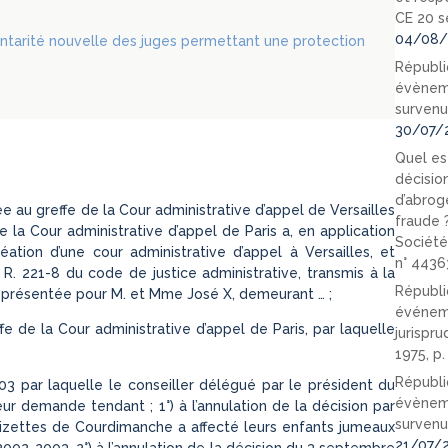
CE 20 s
04/08/
tarité nouvelle des juges permettant une protection
Républi
évèneme
survenu
30/07/
Quel est
décision
d’abrog
e au greffe de la Cour administrative d’appel de Versailles
fraude 
 la Cour administrative d’appel de Paris a, en application
Société
tion d’une cour administrative d’appel à Versailles, et
n° 4436
et R. 221-8 du code de justice administrative, transmis à la
Républi
e présentée pour M. et Mme José X, demeurant … ;
événeme
ffe de la Cour administrative d’appel de Paris, par laquelle
jurispr
1975, p
Républi
003 par laquelle le conseiller délégué par le président du
évèneme
eur demande tendant ; 1°) à l’annulation de la décision par
survenu
roizettes de Courdimanche a affecté leurs enfants jumeaux
21/07/
2002-2003, 2°) à l’annulation de la décision du 3 septembre