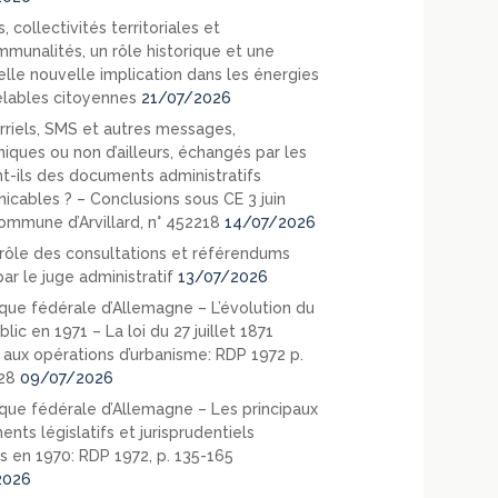
, collectivités territoriales et
mmunalités, un rôle historique et une
elle nouvelle implication dans les énergies
lables citoyennes
21/07/2026
rriels, SMS et autres messages,
niques ou non d’ailleurs, échangés par les
nt-ils des documents administratifs
cables ? – Conclusions sous CE 3 juin
ommune d’Arvillard, n° 452218
14/07/2026
rôle des consultations et référendums
ar le juge administratif
13/07/2026
que fédérale d’Allemagne – L’évolution du
blic en 1971 – La loi du 27 juillet 1871
e aux opérations d’urbanisme: RDP 1972 p.
28
09/07/2026
que fédérale d’Allemagne – Les principaux
nts législatifs et jurisprudentiels
s en 1970: RDP 1972, p. 135-165
2026