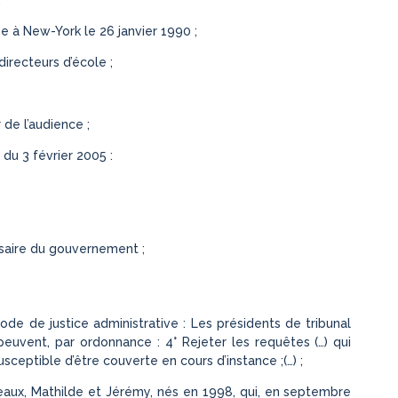
ée à New-York le 26 janvier 1990 ;
directeurs d’école ;
 de l’audience ;
du 3 février 2005 :
saire du gouvernement ;
code de justice administrative : Les présidents de tribunal
 peuvent, par ordonnance : 4° Rejeter les requêtes (…) qui
sceptible d’être couverte en cours d’instance ;(…) ;
aux, Mathilde et Jérémy, nés en 1998, qui, en septembre