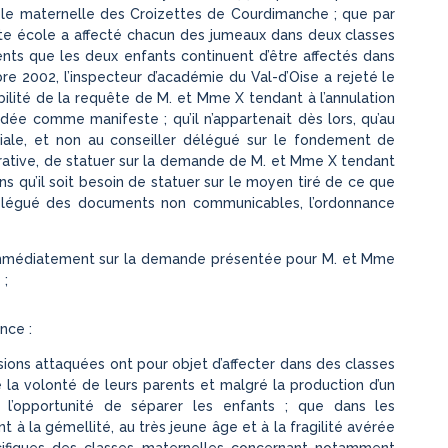
ole maternelle des Croizettes de Courdimanche ; que par
tte école a affecté chacun des jumeaux dans deux classes
ents que les deux enfants continuent d’être affectés dans
 2002, l’inspecteur d’académie du Val-d’Oise a rejeté le
abilité de la requête de M. et Mme X tendant à l’annulation
dée comme manifeste ; qu’il n’appartenait dès lors, qu’au
égiale, et non au conseiller délégué sur le fondement de
istrative, de statuer sur la demande de M. et Mme X tendant
sans qu’il soit besoin de statuer sur le moyen tiré de ce que
 délégué des documents non communicables, l’ordonnance
r immédiatement sur la demande présentée pour M. et Mme
 ;
nce :
cisions attaquées ont pour objet d’affecter dans des classes
 la volonté de leurs parents et malgré la production d’un
r l’opportunité de séparer les enfants ; que dans les
t à la gémellité, au très jeune âge et à la fragilité avérée
cifiques des classes maternelles concernant notamment