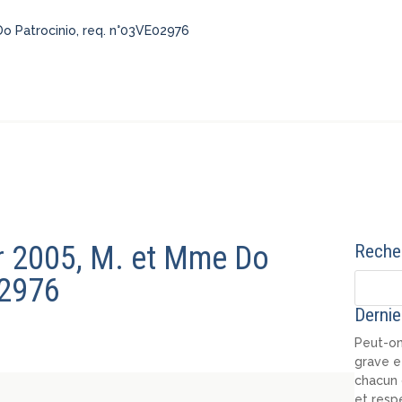
Do Patrocinio, req. n°03VE02976
er 2005, M. et Mme Do
Recher
02976
Dernie
Peut-on
grave e
chacun 
et resp