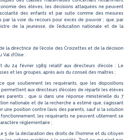
’autonomie des élèves, les décisions attaquées ne peuvent
scolarité des enfants et par suite comme des mesures
s par la voie du recours pour excès de pouvoir ; que, par
istre de la jeunesse, de l’éducation nationale et de la
e la directrice de l’école des Croizettes et de la décision
Val d’Oise :
t du 24 février 1989 relatif aux directeurs d’école : Le
asses et les groupes, après avis du conseil des maîtres ;
ce que soutiennent les requérants, que les dispositions
9 permettent aux directeurs d’écoles de répartir les élèves
es parents ; que si dans une réponse ministérielle du 7
ation nationale et de la recherche a estimé que, s’agissant
r une position contre l’avis des parents, sauf si la solution
e fonctionnement, les requérants ne peuvent utilement se
caractère réglementaire ;
cle 5 de la déclaration des droits de l’homme et du citoyen
e les actions nuisibles à la société. Tout ce qui n’est pas