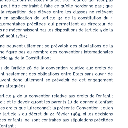
eut être contraint à faire ce qu’elle n’ordonne pas ; que
à la répartition des élèves entre les classes ne relèvent
r en application de l’article 34 de la constitution du 4
églementaires précitées qui permettent au directeur de
s ne méconnaissent pas les dispositions de l’article 5 de la
26 août 1789 ;
 ne peuvent utilement se prévaloir des stipulations de la
 ne figure pas au nombre des conventions internationales
icle 55 de la Constitution ;
s de l’article 28 de la convention relative aux droits de
ent seulement des obligations entre Etats sans ouvrir de
peuvent donc utilement se prévaloir de cet engagement
ons attaquées ;
rticle 5 de la convention relative aux droits de l’enfant :
oit et le devoir qu’ont les parents (…) de donner à l’enfant
 des droits que lui reconnaît la présente Convention. ; qu’en
 l’article 2 du décret du 24 février 1989, ni les décisions
 des enfants, ne sont contraires aux stipulations précitées
’enfant ;