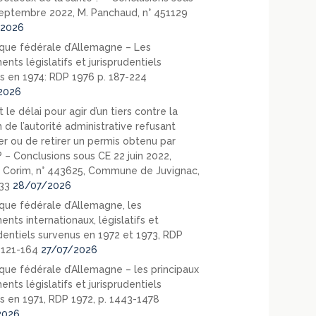
eptembre 2022, M. Panchaud, n° 451129
2026
que fédérale d’Allemagne – Les
nts législatifs et jurisprudentiels
s en 1974: RDP 1976 p. 187-224
2026
 le délai pour agir d’un tiers contre la
 de l’autorité administrative refusant
er ou de retirer un permis obtenu par
? – Conclusions sous CE 22 juin 2022,
 Corim, n° 443625, Commune de Juvignac,
33
28/07/2026
que fédérale d’Allemagne, les
nts internationaux, législatifs et
udentiels survenus en 1972 et 1973, RDP
. 121-164
27/07/2026
que fédérale d’Allemagne – les principaux
nts législatifs et jurisprudentiels
s en 1971, RDP 1972, p. 1443-1478
2026