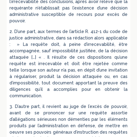
l’irrecevabilité des conclusions, après avoir relevé que la
requérante n’établissait pas l’existence d’une décision
administrative susceptible de recours pour excès de
pouvoir.
2. D’une part, aux termes de l’article R. 412-1 du code de
justice administrative, dans sa rédaction alors applicable
: » La requête doit, à peine d’irrecevabilité, être
accompagnée, sauf impossibilité justifiée, de la décision
attaquée […] « . Il résulte de ces dispositions qu’une
requête est irrecevable et doit être rejetée comme
telle lorsque son auteur n’a pas, en dépit d’une invitation
à régulariser, produit la décision attaquée ou, en cas
d’impossibilité, tout document apportant la preuve des
diligences qu’il a accomplies pour en obtenir la
communication.
3. D’autre part, il revient au juge de l’excès de pouvoir,
avant de se prononcer sur une requête assortie
d’allégations sérieuses non démenties par les éléments
produits par l’administration en défense, de mettre en
oeuvre ses pouvoirs généraux d’instruction des requêtes