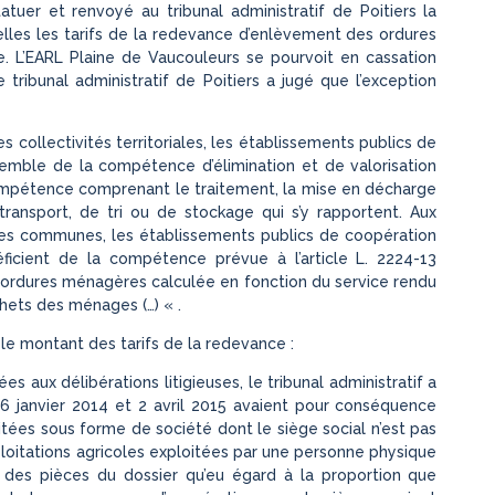
atuer et renvoyé au tribunal administratif de Poitiers la
elles les tarifs de la redevance d’enlèvement des ordures
. L’EARL Plaine de Vaucouleurs se pourvoit en cassation
 tribunal administratif de Poitiers a jugé que l’exception
es collectivités territoriales, les établissements publics de
emble de la compétence d’élimination et de valorisation
mpétence comprenant le traitement, la mise en décharge
ransport, de tri ou de stockage qui s’y rapportent. Aux
Les communes, les établissements publics de coopération
ficient de la compétence prévue à l’article L. 2224-13
ordures ménagères calculée en fonction du service rendu
chets des ménages (…) « .
 le montant des tarifs de la redevance :
es aux délibérations litigieuses, le tribunal administratif a
 16 janvier 2014 et 2 avril 2015 avaient pour conséquence
oitées sous forme de société dont le siège social n’est pas
loitations agricoles exploitées par une personne physique
s des pièces du dossier qu’eu égard à la proportion que