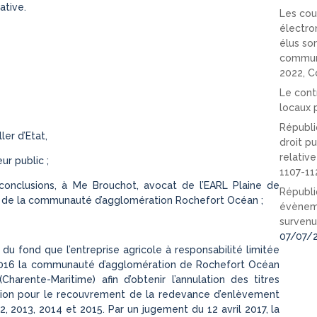
ative.
Les cou
électro
élus so
communi
2022, C
Le cont
locaux p
Républi
ler d’Etat,
droit pu
relativ
ur public ;
1107-11
conclusions, à Me Brouchot, avocat de l’EARL Plaine de
Républi
at de la communauté d’agglomération Rochefort Océan ;
évèneme
survenu
07/07/
 du fond que l’entreprise agricole à responsabilité limitée
in 2016 la communauté d’agglomération de Rochefort Océan
harente-Maritime) afin d’obtenir l’annulation des titres
ion pour le recouvrement de la redevance d’enlèvement
2013, 2014 et 2015. Par un jugement du 12 avril 2017, la