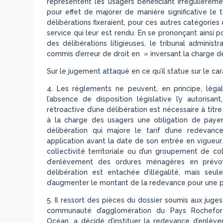
représentent les usagers bénéficiant irrégulièrem
pour effet de majorer de manière significative le 
délibérations fixeraient, pour ces autres catégories 
service qui leur est rendu. En se prononçant ainsi pour
des délibérations litigieuses, le tribunal administ
commis d’erreur de droit en » inversant la charge de
Sur le jugement attaqué en ce qu’il statue sur le car
4. Les règlements ne peuvent, en principe, légal
l’absence de disposition législative l’y autorisan
rétroactive d’une délibération est nécessaire à titr
à la charge des usagers une obligation de payer 
délibération qui majore le tarif d’une redevan
application avant la date de son entrée en vigueur. 
collectivité territoriale ou d’un groupement de col
d’enlèvement des ordures ménagères en prévoy
délibération est entachée d’illégalité, mais se
d’augmenter le montant de la redevance pour une pé
5. Il ressort des pièces du dossier soumis aux juge
communauté d’agglomération du Pays Rochefor
Océan, a décidé d’instituer la redevance d’enlèv