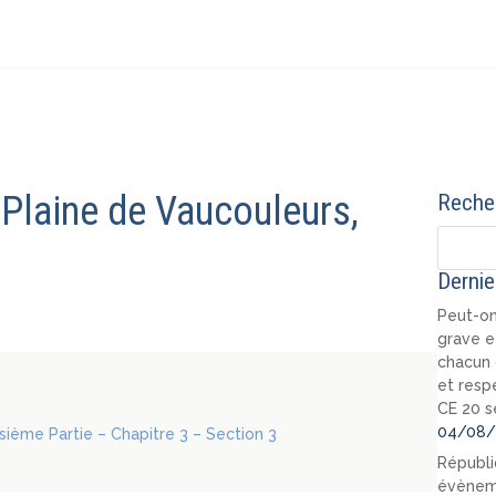
 Plaine de Vaucouleurs,
Recher
Dernie
Peut-on
grave e
chacun 
et resp
CE 20 s
04/08/
oisième Partie – Chapitre 3 – Section 3
Républi
évèneme