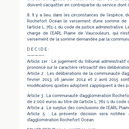
doivent s’acquitter en contrepartie du service dont i
8. Il y a lieu, dans les circonstances de l’espèce
Rochefort Océan le versement d’une somme de 2 
l’article L. 761-1 du code de justice administrative. 
charge de l’EARL Plaine de Vaucouleurs, qui n’est
versement de la somme demandée par la communau
D E C I D E :
————–
Article 1er : Le jugement du tribunal administratif d
prononcé sur le caractère rétroactif des délibératio
Article 2 : Les délibérations de la communauté d’a
février 2013, 16 janvier 2014 et 2 avril 2015 son
modifications qu’elles adoptent s’appliquent à des p
Article 3 : La communauté d’agglomération Rochefo
de 2 000 euros au titre de l’article L. 761-1 du code 
Article 4 : Le surplus des conclusions de l’EARL Plai
Article 5 : La présente décision sera notifié
d’agglomération Rochefort Océan.