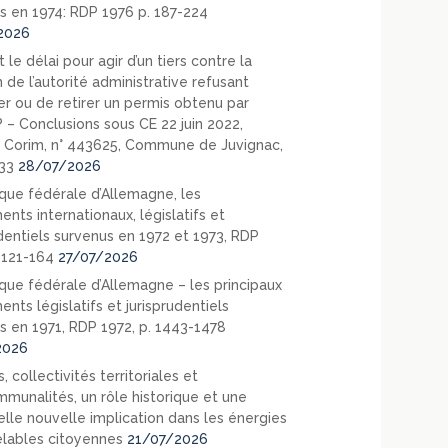
s en 1974: RDP 1976 p. 187-224
2026
 le délai pour agir d’un tiers contre la
 de l’autorité administrative refusant
er ou de retirer un permis obtenu par
? – Conclusions sous CE 22 juin 2022,
 Corim, n° 443625, Commune de Juvignac,
33
28/07/2026
que fédérale d’Allemagne, les
nts internationaux, législatifs et
udentiels survenus en 1972 et 1973, RDP
. 121-164
27/07/2026
que fédérale d’Allemagne – les principaux
nts législatifs et jurisprudentiels
s en 1971, RDP 1972, p. 1443-1478
2026
, collectivités territoriales et
mmunalités, un rôle historique et une
elle nouvelle implication dans les énergies
lables citoyennes
21/07/2026