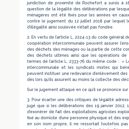
juridiction de proximité de Rochefort a sursis à st
question de la légalité des délibérations par lesqu
ménagères ont été fixés pour les années en cause
contre le jugement du 12 juillet 2018 par lequel le
d’illégalité ainsi soulevée n’était pas fondée.
2. En vertu de l’article L. 2224-13 du code général d
coopération intercommunale peuvent assurer l’ens
des déchets des ménages ou la partie de cette co
des déchets ultimes ainsi que les opérations de t
termes de l’article L. 2333-76 du même code : » 
intercommunale et les syndicats mixtes qui béné
peuvent instituer une redevance d’enlèvement des 
dès lors qu’ils assurent au moins la collecte des dé
Sur le jugement attaqué en ce qu’il se prononce sur
3. Pour écarter une des critiques de légalité adressé
jugé que si les délibérations des 19 janvier 2012,
d’exonérer de fait des exploitations agricoles expl
fixé au domicile d’une personne physique et des exp
en son nom propre, il ne ressortait toutefois pa