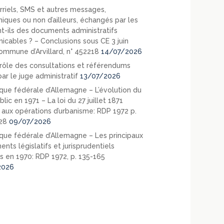
rriels, SMS et autres messages,
niques ou non d’ailleurs, échangés par les
nt-ils des documents administratifs
cables ? – Conclusions sous CE 3 juin
ommune d’Arvillard, n° 452218
14/07/2026
rôle des consultations et référendums
ar le juge administratif
13/07/2026
que fédérale d’Allemagne – L’évolution du
blic en 1971 – La loi du 27 juillet 1871
e aux opérations d’urbanisme: RDP 1972 p.
28
09/07/2026
que fédérale d’Allemagne – Les principaux
nts législatifs et jurisprudentiels
s en 1970: RDP 1972, p. 135-165
2026