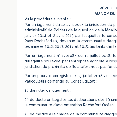
RÉPUBLI
AU NOM DU 
Vu la procédure suivante :
Par un jugement du 12 avril 2017, la juridiction de p
administratif de Poitiers de la question de la légali
janvier 2014 et 2 avril 2015 par lesquelles le co
Pays Rochefortais, devenue la communauté d’aggl
les années 2012, 2013, 2014 et 2015, les tarifs d’e
Par un jugement n° 1701087 du 12 juillet 2018, le 
d’illégalité soulevée par l’entreprise agricole à re
juridiction de proximité de Rochefort n’est pas fond
Par un pourvoi, enregistré le 25 juillet 2018 au sec
Vaucouleurs demande au Conseil d’Etat :
1°) d’annuler ce jugement ;
2°) de déclarer illégales les délibérations des 19 jan
la communauté d’agglomération Rochefort Océan ;
3°) de mettre à la charge de la communauté d’agg