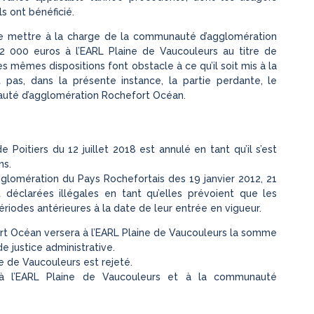
ls ont bénéficié.
, de mettre à la charge de la communauté d’agglomération
000 euros à l’EARL Plaine de Vaucouleurs au titre de
Les mêmes dispositions font obstacle à ce qu’il soit mis à la
 pas, dans la présente instance, la partie perdante, le
té d’agglomération Rochefort Océan.
e Poitiers du 12 juillet 2018 est annulé en tant qu’il s’est
ns.
gglomération du Pays Rochefortais des 19 janvier 2012, 21
t déclarées illégales en tant qu’elles prévoient que les
ériodes antérieures à la date de leur entrée en vigueur.
rt Océan versera à l’EARL Plaine de Vaucouleurs la somme
de justice administrative.
ne de Vaucouleurs est rejeté.
e à l’EARL Plaine de Vaucouleurs et à la communauté