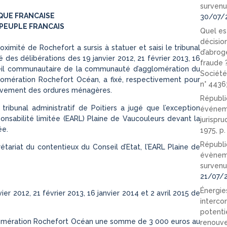
survenu
QUE FRANCAISE
30/07/
PEUPLE FRANCAIS
Quel est
décision
roximité de Rochefort a sursis à statuer et saisi le tribunal
d’abrog
té des délibérations des 19 janvier 2012, 21 février 2013, 16
fraude 
nseil communautaire de la communauté d’agglomération du
Société
omération Rochefort Océan, a fixé, respectivement pour
n° 4436
nlèvement des ordures ménagères.
Républi
tribunal administratif de Poitiers a jugé que l’exception
événeme
sponsabilité limitée (EARL) Plaine de Vaucouleurs devant la
jurispr
ée.
1975, p
Républi
rétariat du contentieux du Conseil d’Etat, l’EARL Plaine de
évèneme
survenu
21/07/
Énergies
vier 2012, 21 février 2013, 16 janvier 2014 et 2 avril 2015 de
interco
potenti
lomération Rochefort Océan une somme de 3 000 euros au
renouve