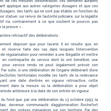
ent de ces mesures d’exonération, ces dernières auraient
tarif appliqué aux autres catégories d’usagers et que ces
d’usagers, des tarifs qui ne sont pas établis en fonction du
 statuer, sur renvoi de l’autorité judiciaire, sur la légalité
ratif n’a, contrairement à ce que soutient le pourvoi, pas
 la preuve « .
actère rétroactif des délibérations :
ement disposer que pour l’avenir. Il en résulte que, en
t, et réserve faite des cas dans lesquels l’intervention
e de régularisation pour remédier à une illégalité et mettre
en contrepartie du service dont ils ont bénéficié, une
ce pour service rendu ne peut légalement prévoir son
Par suite, si une délibération de l’organe délibérant d’une
lectivités territoriales modifie les tarifs de la redevance
ant une date d’entrée en vigueur rétroactive, cette
ulement dans la mesure où la délibération a pour objet
riode antérieure à la date de son entrée en vigueur.
s du fond que, par une délibération du 13 octobre 1993, la
tais, devenue communauté d’agglomération Rochefort
ement des ordures ménagères sur son territoire. Par des