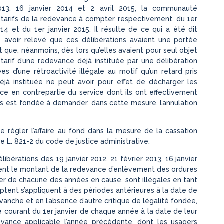
2013, 16 janvier 2014 et 2 avril 2015, la communauté
 tarifs de la redevance à compter, respectivement, du 1er
014 et du 1er janvier 2015. Il résulte de ce qui a été dit
s avoir relevé que ces délibérations avaient une portée
t que, néanmoins, dès lors qu’elles avaient pour seul objet
tarif d’une redevance déjà instituée par une délibération
es d’une rétroactivité illégale au motif qu’un retard pris
éjà instituée ne peut avoir pour effet de décharger les
e en contrepartie du service dont ils ont effectivement
eurs est fondée à demander, dans cette mesure, l’annulation
 de régler l’affaire au fond dans la mesure de la cassation
le L. 821-2 du code de justice administrative.
élibérations des 19 janvier 2012, 21 février 2013, 16 janvier
difient le montant de la redevance d’enlèvement des ordures
r de chacune des années en cause, sont illégales en tant
optent s’appliquent à des périodes antérieures à la date de
evanche et en l’absence d’autre critique de légalité fondée,
de courant du 1er janvier de chaque année à la date de leur
devance applicable l’année précédente, dont les usagers