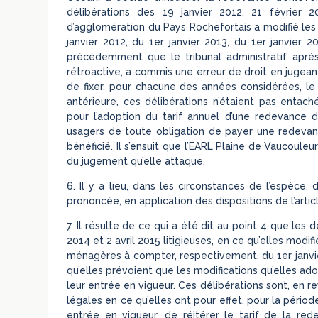
délibérations des 19 janvier 2012, 21 février 
d’agglomération du Pays Rochefortais a modifié les
janvier 2012, du 1er janvier 2013, du 1er janvier 2
précédemment que le tribunal administratif, aprè
rétroactive, a commis une erreur de droit en jugean
de fixer, pour chacune des années considérées, le 
antérieure, ces délibérations n’étaient pas entaché
pour l’adoption du tarif annuel d’une redevance d
usagers de toute obligation de payer une redevanc
bénéficié. Il s’ensuit que l’EARL Plaine de Vaucoul
du jugement qu’elle attaque.
6. Il y a lieu, dans les circonstances de l’espèce,
prononcée, en application des dispositions de l’artic
7. Il résulte de ce qui a été dit au point 4 que les d
2014 et 2 avril 2015 litigieuses, en ce qu’elles mo
ménagères à compter, respectivement, du 1er janvie
qu’elles prévoient que les modifications qu’elles ad
leur entrée en vigueur. Ces délibérations sont, en r
légales en ce qu’elles ont pour effet, pour la pério
entrée en vigueur, de réitérer le tarif de la re