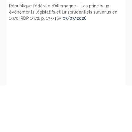
République fédérale d’Allemagne – Les principaux
évènements législatifs et jurisprudentiels survenus en
1970: RDP 1972, p. 135-165
07/07/2026
←
Conseil d’Etat, 4 mai 2016,
CEDH, 23 mai 2016, Avotins contre
requête numéro 380548, Delay
Lettonie, req. n°17502/07
→