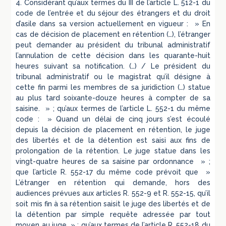
4. Considérant qu’aux termes du III de l’article L. 512-1 du
code de l’entrée et du séjour des étrangers et du droit
d’asile dans sa version actuellement en vigueur : » En
cas de décision de placement en rétention (…), l’étranger
peut demander au président du tribunal administratif
l’annulation de cette décision dans les quarante-huit
heures suivant sa notification. (…) / Le président du
tribunal administratif ou le magistrat qu’il désigne à
cette fin parmi les membres de sa juridiction (…) statue
au plus tard soixante-douze heures à compter de sa
saisine. » ; qu’aux termes de l’article L. 552-1 du même
code : » Quand un délai de cinq jours s’est écoulé
depuis la décision de placement en rétention, le juge
des libertés et de la détention est saisi aux fins de
prolongation de la rétention. Le juge statue dans les
vingt-quatre heures de sa saisine par ordonnance » ;
que l’article R. 552-17 du même code prévoit que »
L’étranger en rétention qui demande, hors des
audiences prévues aux articles R. 552-9 et R. 552-15, qu’il
soit mis fin à sa rétention saisit le juge des libertés et de
la détention par simple requête adressée par tout
moyen au juge » ; qu’aux termes de l’article R. 552-18 du