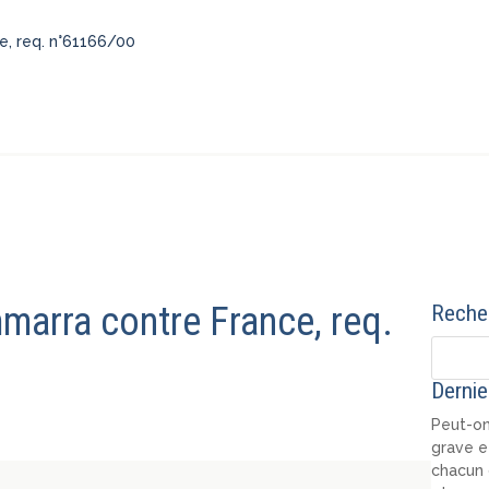
e, req. n°61166/00
marra contre France, req.
Recher
Dernie
Peut-on
grave e
chacun 