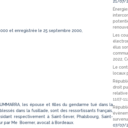
21/07/
Énergies
interco
potenti
renouve
2000 et enregistrée le 25 septembre 2000,
Les cou
électro
élus so
communi
2022, C
Le cont
locaux p
Républi
droit pu
relativ
1107-11
IUMMARRA, les épouse et filles du gendarme tué dans la
Républi
essés dans la fusillade, sont des ressortissants français,
évèneme
sidant respectivement à Saint-Sever, Phalsbourg, Saint-
survenu
our par Me Boerner, avocat à Bordeaux.
07/07/