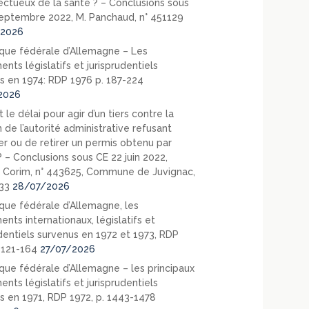
ectueux de la santé ? – Conclusions sous
eptembre 2022, M. Panchaud, n° 451129
2026
que fédérale d’Allemagne – Les
nts législatifs et jurisprudentiels
s en 1974: RDP 1976 p. 187-224
2026
 le délai pour agir d’un tiers contre la
 de l’autorité administrative refusant
er ou de retirer un permis obtenu par
? – Conclusions sous CE 22 juin 2022,
 Corim, n° 443625, Commune de Juvignac,
33
28/07/2026
que fédérale d’Allemagne, les
nts internationaux, législatifs et
udentiels survenus en 1972 et 1973, RDP
. 121-164
27/07/2026
que fédérale d’Allemagne – les principaux
nts législatifs et jurisprudentiels
s en 1971, RDP 1972, p. 1443-1478