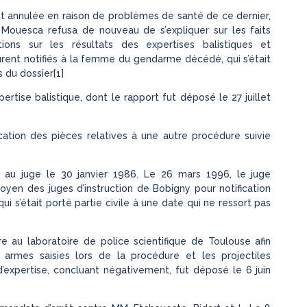
fut annulée en raison de problèmes de santé de ce dernier,
. Mouesca refusa de nouveau de s’expliquer sur les faits
ions sur les résultats des expertises balistiques et
rent notifiés à la femme du gendarme décédé, qui s’était
s du dossier[1]
ertise balistique, dont le rapport fut déposé le 27 juillet
ion des pièces relatives à une autre procédure suivie
s au juge le 30 janvier 1986. Le 26 mars 1996, le juge
oyen des juges d’instruction de Bobigny pour notification
ui s’était porté partie civile à une date qui ne ressort pas
e au laboratoire de police scientifique de Toulouse afin
s armes saisies lors de la procédure et les projectiles
 d’expertise, concluant négativement, fut déposé le 6 juin