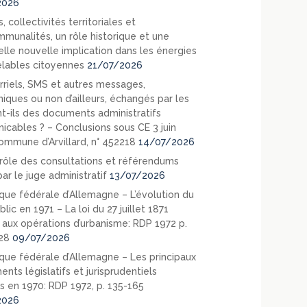
2026
, collectivités territoriales et
mmunalités, un rôle historique et une
elle nouvelle implication dans les énergies
lables citoyennes
21/07/2026
rriels, SMS et autres messages,
niques ou non d’ailleurs, échangés par les
nt-ils des documents administratifs
cables ? – Conclusions sous CE 3 juin
ommune d’Arvillard, n° 452218
14/07/2026
rôle des consultations et référendums
ar le juge administratif
13/07/2026
que fédérale d’Allemagne – L’évolution du
blic en 1971 – La loi du 27 juillet 1871
e aux opérations d’urbanisme: RDP 1972 p.
28
09/07/2026
que fédérale d’Allemagne – Les principaux
nts législatifs et jurisprudentiels
s en 1970: RDP 1972, p. 135-165
2026