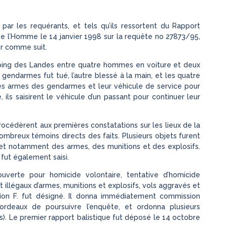
 par les requérants, et tels qu’ils ressortent du Rapport
 l’Homme le 14 janvier 1998 sur la requête no 27873/95,
r comme suit.
mping des Landes entre quatre hommes en voiture et deux
 gendarmes fut tué, l’autre blessé à la main, et les quatre
les armes des gendarmes et leur véhicule de service pour
, ils saisirent le véhicule d’un passant pour continuer leur
océdèrent aux premières constatations sur les lieux de la
nombreux témoins directs des faits. Plusieurs objets furent
et notamment des armes, des munitions et des explosifs.
 fut également saisi.
ouverte pour homicide volontaire, tentative d’homicide
t illégaux d’armes, munitions et explosifs, vols aggravés et
ction F. fut désigné. Il donna immédiatement commission
Bordeaux de poursuivre l’enquête, et ordonna plusieurs
ifs). Le premier rapport balistique fut déposé le 14 octobre