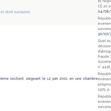
et resp
CE 20 s
04/08/
s et droit européen
Républi
évèneme
survenu
30/07/
Quel est
décision
d’abrog
fraude 
Société
n° 4436
Républi
ième section), siégeant le 12 juin 2001 en une chambre
événeme
jurispr
1975, p
Républi
évèneme
survenu