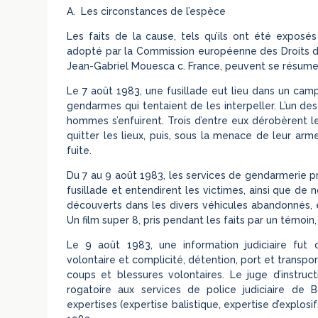
A. Les circonstances de l’espèce
Les faits de la cause, tels qu’ils ont été exposés
adopté par la Commission européenne des Droits de
Jean-Gabriel Mouesca c. France, peuvent se résume
Le 7 août 1983, une fusillade eut lieu dans un ca
gendarmes qui tentaient de les interpeller. L’un des
hommes s’enfuirent. Trois d’entre eux dérobèrent 
quitter les lieux, puis, sous la menace de leur arme
fuite.
Du 7 au 9 août 1983, les services de gendarmerie pr
fusillade et entendirent les victimes, ainsi que de 
découverts dans les divers véhicules abandonnés, 
Un film super 8, pris pendant les faits par un témoin,
Le 9 août 1983, une information judiciaire fut 
volontaire et complicité, détention, port et transpor
coups et blessures volontaires. Le juge d’instru
rogatoire aux services de police judiciaire de 
expertises (expertise balistique, expertise d’explos