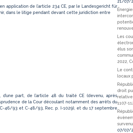
21/07/
 application de l’article 234 CE, par le Landesgericht für
Énergies
r, dans le litige pendant devant cette juridiction entre
interco
potenti
renouve
Les cou
électro
élus so
communi
2022, C
Le cont
locaux p
Républi
droit pu
on, d’une part, de l’article 48 du traité CE (devenu, après
relativ
 jurisprudence de la Cour découlant notamment des arrêts du
1107-11
C-46/93 et C-48/93, Rec. p. I-1029), et du 17 septembre
Républi
évèneme
survenu
07/07/