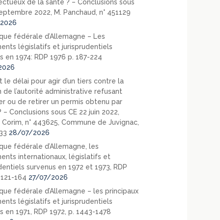
ectueux de la santé ? – Conclusions sous
eptembre 2022, M. Panchaud, n° 451129
2026
que fédérale d’Allemagne – Les
nts législatifs et jurisprudentiels
s en 1974: RDP 1976 p. 187-224
2026
 le délai pour agir d’un tiers contre la
 de l’autorité administrative refusant
er ou de retirer un permis obtenu par
? – Conclusions sous CE 22 juin 2022,
 Corim, n° 443625, Commune de Juvignac,
33
28/07/2026
que fédérale d’Allemagne, les
nts internationaux, législatifs et
udentiels survenus en 1972 et 1973, RDP
. 121-164
27/07/2026
que fédérale d’Allemagne – les principaux
nts législatifs et jurisprudentiels
s en 1971, RDP 1972, p. 1443-1478