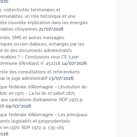
2026
, collectivités territoriales et
mmunalités, un rôle historique et une
elle nouvelle implication dans les énergies
lables citoyennes
21/07/2026
rriels, SMS et autres messages,
niques ou non d’ailleurs, échangés par les
nt-ils des documents administratifs
cables ? – Conclusions sous CE 3 juin
ommune d’Arvillard, n° 452218
14/07/2026
rôle des consultations et référendums
ar le juge administratif
13/07/2026
que fédérale d’Allemagne – L’évolution du
blic en 1971 – La loi du 27 juillet 1871
e aux opérations d’urbanisme: RDP 1972 p.
28
09/07/2026
que fédérale d’Allemagne – Les principaux
nts législatifs et jurisprudentiels
s en 1970: RDP 1972, p. 135-165
2026