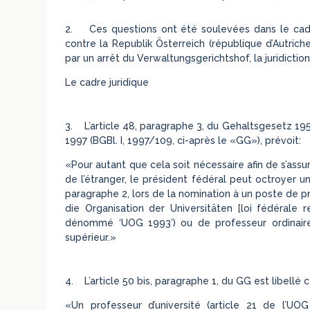
2. Ces questions ont été soulevées dans le cadr
contre la Republik Österreich (république d’Autrich
par un arrêt du Verwaltungsgerichtshof, la juridicti
Le cadre juridique
3. L’article 48, paragraphe 3, du Gehaltsgesetz 1956
1997 (BGBl. I, 1997/109, ci-après le «GG»), prévoit:
«Pour autant que cela soit nécessaire afin de s’assur
de l’étranger, le président fédéral peut octroyer un
paragraphe 2, lors de la nomination à un poste de p
die Organisation der Universitäten [loi fédérale re
dénommé ‘UOG 1993′) ou de professeur ordinaire
supérieur.»
4. L’article 50 bis, paragraphe 1, du GG est libellé
«Un professeur d’université (article 21 de l’UOG