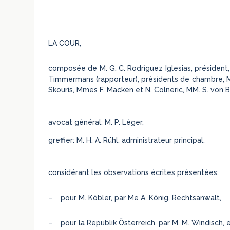
LA COUR,
composée de M. G. C. Rodríguez Iglesias, président, 
Timmermans (rapporteur), présidents de chambre, MM.
Skouris, Mmes F. Macken et N. Colneric, MM. S. von Ba
avocat général: M. P. Léger,
greffier: M. H. A. Rühl, administrateur principal,
considérant les observations écrites présentées:
– pour M. Köbler, par Me A. König, Rechtsanwalt,
– pour la Republik Österreich, par M. M. Windisch, e