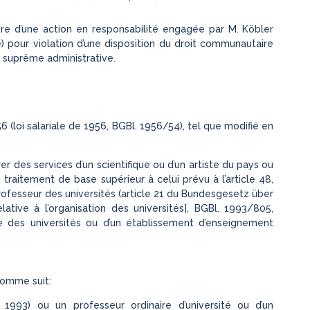
e d’une action en responsabilité engagée par M. Köbler
e) pour violation d’une disposition du droit communautaire
on suprême administrative.
 (loi salariale de 1956, BGBl. 1956/54), tel que modifié en
er des services d’un scientifique ou d’un artiste du pays ou
 traitement de base supérieur à celui prévu à l’article 48,
rofesseur des universités (article 21 du Bundesgesetz über
lative à l’organisation des universités], BGBl. 1993/805,
 des universités ou d’un établissement d’enseignement
 comme suit:
 1993) ou un professeur ordinaire d’université ou d’un