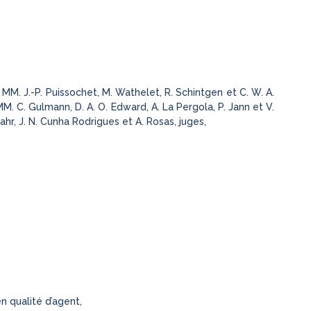
MM. J.-P. Puissochet, M. Wathelet, R. Schintgen et C. W. A.
 C. Gulmann, D. A. O. Edward, A. La Pergola, P. Jann et V.
hr, J. N. Cunha Rodrigues et A. Rosas, juges,
n qualité d’agent,