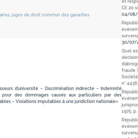
et resp
CE 20 s
04/08/
naires, juges de droit commun des garanties
Républi
évèneme
survenu
30/07/
Quel est
décision
d’abrog
fraude 
Société
n° 4436
eurs d’université – Discrimination indirecte – Indemnité
Républi
e pour des dommages causés aux particuliers par des
événeme
ables – Violations imputables à une juridiction nationale»
jurispr
1975, p
Républi
évèneme
survenu