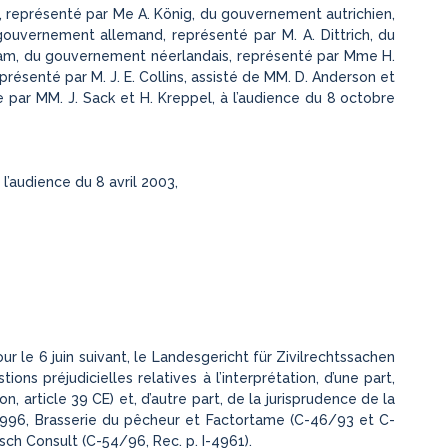
, représenté par Me A. König, du gouvernement autrichien,
 gouvernement allemand, représenté par M. A. Dittrich, du
ham, du gouvernement néerlandais, représenté par Mme H.
senté par M. J. E. Collins, assisté de MM. D. Anderson et
 par MM. J. Sack et H. Kreppel, à l’audience du 8 octobre
l’audience du 8 avril 2003,
 le 6 juin suivant, le Landesgericht für Zivilrechtssachen
ions préjudicielles relatives à l’interprétation, d’une part,
on, article 39 CE) et, d’autre part, de la jurisprudence de la
996, Brasserie du pêcheur et Factortame (C-46/93 et C-
sch Consult (C-54/96, Rec. p. I-4961).