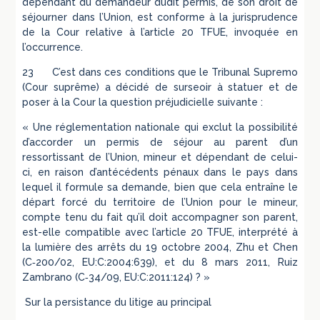
dépendant du demandeur dudit permis, de son droit de
séjourner dans l’Union, est conforme à la jurisprudence
de la Cour relative à l’article 20 TFUE, invoquée en
l’occurrence.
23 C’est dans ces conditions que le Tribunal Supremo
(Cour suprême) a décidé de surseoir à statuer et de
poser à la Cour la question préjudicielle suivante :
« Une réglementation nationale qui exclut la possibilité
d’accorder un permis de séjour au parent d’un
ressortissant de l’Union, mineur et dépendant de celui-
ci, en raison d’antécédents pénaux dans le pays dans
lequel il formule sa demande, bien que cela entraîne le
départ forcé du territoire de l’Union pour le mineur,
compte tenu du fait qu’il doit accompagner son parent,
est-elle compatible avec l’article 20 TFUE, interprété à
la lumière des arrêts du 19 octobre 2004, Zhu et Chen
(C‑200/02, EU:C:2004:639), et du 8 mars 2011, Ruiz
Zambrano (C‑34/09, EU:C:2011:124) ? »
Sur la persistance du litige au principal