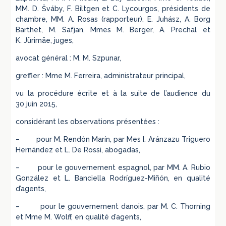
MM. D. Šváby, F. Biltgen et C. Lycourgos, présidents de
chambre, MM. A. Rosas (rapporteur), E. Juhász, A. Borg
Barthet, M. Safjan, Mmes M. Berger, A. Prechal et
K. Jürimäe, juges,
avocat général : M. M. Szpunar,
greffier : Mme M. Ferreira, administrateur principal,
vu la procédure écrite et à la suite de l’audience du
30 juin 2015,
considérant les observations présentées :
– pour M. Rendón Marín, par Mes I. Aránzazu Triguero
Hernández et L. De Rossi, abogadas,
– pour le gouvernement espagnol, par MM. A. Rubio
González et L. Banciella Rodríguez-Miñón, en qualité
d’agents,
– pour le gouvernement danois, par M. C. Thorning
et Mme M. Wolff, en qualité d’agents,