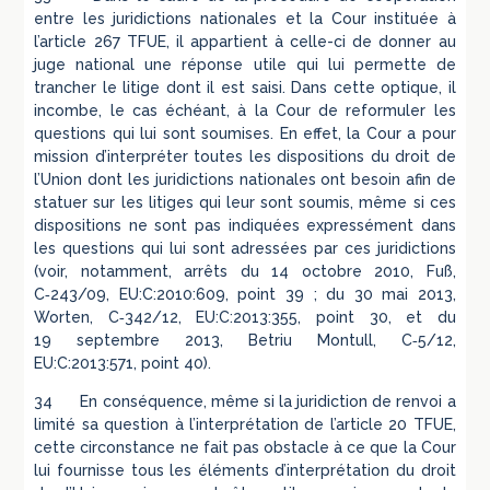
entre les juridictions nationales et la Cour instituée à
l’article 267 TFUE, il appartient à celle-ci de donner au
juge national une réponse utile qui lui permette de
trancher le litige dont il est saisi. Dans cette optique, il
incombe, le cas échéant, à la Cour de reformuler les
questions qui lui sont soumises. En effet, la Cour a pour
mission d’interpréter toutes les dispositions du droit de
l’Union dont les juridictions nationales ont besoin afin de
statuer sur les litiges qui leur sont soumis, même si ces
dispositions ne sont pas indiquées expressément dans
les questions qui lui sont adressées par ces juridictions
(voir, notamment, arrêts du 14 octobre 2010, Fuß,
C‑243/09, EU:C:2010:609, point 39 ; du 30 mai 2013,
Worten, C‑342/12, EU:C:2013:355, point 30, et du
19 septembre 2013, Betriu Montull, C‑5/12,
EU:C:2013:571, point 40).
34 En conséquence, même si la juridiction de renvoi a
limité sa question à l’interprétation de l’article 20 TFUE,
cette circonstance ne fait pas obstacle à ce que la Cour
lui fournisse tous les éléments d’interprétation du droit