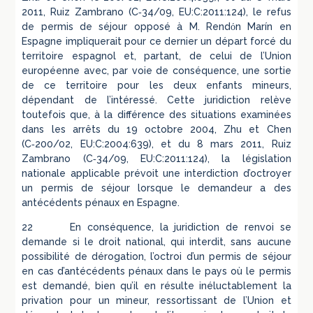
2011, Ruiz Zambrano (C‑34/09, EU:C:2011:124), le refus
de permis de séjour opposé à M. Rendόn Marín en
Espagne impliquerait pour ce dernier un départ forcé du
territoire espagnol et, partant, de celui de l’Union
européenne avec, par voie de conséquence, une sortie
de ce territoire pour les deux enfants mineurs,
dépendant de l’intéressé. Cette juridiction relève
toutefois que, à la différence des situations examinées
dans les arrêts du 19 octobre 2004, Zhu et Chen
(C‑200/02, EU:C:2004:639), et du 8 mars 2011, Ruiz
Zambrano (C‑34/09, EU:C:2011:124), la législation
nationale applicable prévoit une interdiction d’octroyer
un permis de séjour lorsque le demandeur a des
antécédents pénaux en Espagne.
22 En conséquence, la juridiction de renvoi se
demande si le droit national, qui interdit, sans aucune
possibilité de dérogation, l’octroi d’un permis de séjour
en cas d’antécédents pénaux dans le pays où le permis
est demandé, bien qu’il en résulte inéluctablement la
privation pour un mineur, ressortissant de l’Union et