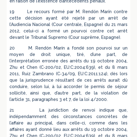
en raison de l’existence d’antécédents pénaux.
19 Le recours formé par M. Rendón Marín contre
cette décision ayant été rejeté par un arrêt de
l’Audiencia Nacional (Cour centrale, Espagne) du 21 mars
2012, celui-ci a formé un pourvoi contre cet arrêt
devant le Tribunal Supremo (Cour suprême, Espagne).
20 M. Rendón Marín a fondé son pourvoi sur un
moyen de droit unique, tiré, d’une part, de
l’interprétation erronée des arrêts du 19 octobre 2004,
Zhu et Chen (C‑200/02, EU:C:2004:639), et du 8 mars
2011, Ruiz Zambrano (C‑34/09, EU:C:2011:124), dès lors
que la jurisprudence résultant de ces arrêts aurait dû
conduire, selon lui, à lui accorder le permis de séjour
sollicité, ainsi que, d’autre part, de la violation de
l’article 31, paragraphes 3 et 7, de la loi 4/2000.
21 La juridiction de renvoi indique que,
indépendamment des circonstances concrètes de
l’affaire au principal, dans celle-ci, comme dans les
affaires ayant donné lieu aux arrêts du 19 octobre 2004,
Zhu et Chen (C‑200/02, EU:C:2004:639), et du 8 mars