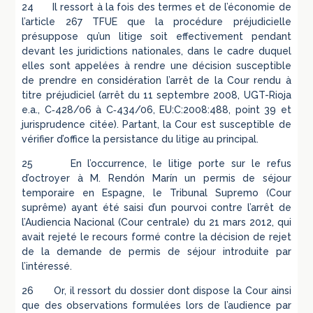
24 Il ressort à la fois des termes et de l’économie de
l’article 267 TFUE que la procédure préjudicielle
présuppose qu’un litige soit effectivement pendant
devant les juridictions nationales, dans le cadre duquel
elles sont appelées à rendre une décision susceptible
de prendre en considération l’arrêt de la Cour rendu à
titre préjudiciel (arrêt du 11 septembre 2008, UGT-Rioja
e.a., C‑428/06 à C‑434/06, EU:C:2008:488, point 39 et
jurisprudence citée). Partant, la Cour est susceptible de
vérifier d’office la persistance du litige au principal.
25 En l’occurrence, le litige porte sur le refus
d’octroyer à M. Rendón Marín un permis de séjour
temporaire en Espagne, le Tribunal Supremo (Cour
suprême) ayant été saisi d’un pourvoi contre l’arrêt de
l’Audiencia Nacional (Cour centrale) du 21 mars 2012, qui
avait rejeté le recours formé contre la décision de rejet
de la demande de permis de séjour introduite par
l’intéressé.
26 Or, il ressort du dossier dont dispose la Cour ainsi
que des observations formulées lors de l’audience par