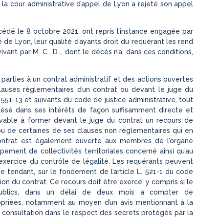
l la cour administrative d’appel de Lyon a rejeté son appel
cédé le 8 octobre 2021, ont repris l’instance engagée par
é de Lyon, leur qualité d’ayants droit du requérant les rend
vant par M. C… D…, dont le décès n’a, dans ces conditions,
arties à un contrat administratif et des actions ouvertes
lauses réglementaires d’un contrat ou devant le juge du
 551-13 et suivants du code de justice administrative, tout
e lésé dans ses intérêts de façon suffisamment directe et
evable à former devant le juge du contrat un recours de
t ou de certaines de ses clauses non réglementaires qui en
 contrat est également ouverte aux membres de l’organe
upement de collectivités territoriales concerné ainsi qu’au
exercice du contrôle de légalité. Les requérants peuvent
 tendant, sur le fondement de l’article L. 521-1 du code
tion du contrat. Ce recours doit être exercé, y compris si le
 publics, dans un délai de deux mois à compter de
opriées, notamment au moyen d’un avis mentionnant à la
a consultation dans le respect des secrets protégés par la