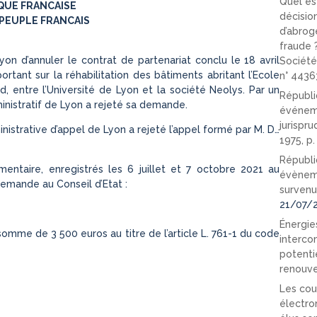
Quel est
QUE FRANCAISE
décision
PEUPLE FRANCAIS
d’abrog
fraude 
on d’annuler le contrat de partenariat conclu le 18 avril
Société
ant sur la réhabilitation des bâtiments abritant l’Ecole
n° 4436
, entre l’Université de Lyon et la société Neolys. Par un
Républi
inistratif de Lyon a rejeté sa demande.
événeme
jurispr
inistrative d’appel de Lyon a rejeté l’appel formé par M. D…
1975, p
Républi
taire, enregistrés les 6 juillet et 7 octobre 2021 au
évèneme
demande au Conseil d’Etat :
survenu
21/07/
Énergies
 somme de 3 500 euros au titre de l’article L. 761-1 du code
interco
potenti
renouve
Les cou
électro