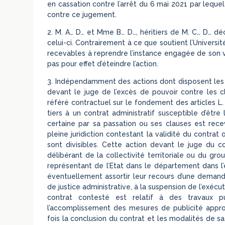
en cassation contre l’arrêt du 6 mai 2021 par leque
contre ce jugement.
2. M. A… D… et Mme B… D…, héritiers de M. C… D… dé
celui-ci. Contrairement à ce que soutient l’Universit
recevables à reprendre l’instance engagée de son vi
pas pour effet d’éteindre l’action.
3. Indépendamment des actions dont disposent les p
devant le juge de l’excès de pouvoir contre les c
référé contractuel sur le fondement des articles L.
tiers à un contrat administratif susceptible d’êtr
certaine par sa passation ou ses clauses est rec
pleine juridiction contestant la validité du contra
sont divisibles. Cette action devant le juge du
délibérant de la collectivité territoriale ou du gro
représentant de l’Etat dans le département dans l’
éventuellement assortir leur recours d’une demande
de justice administrative, à la suspension de l’exécu
contrat contesté est relatif à des travaux
l’accomplissement des mesures de publicité appr
fois la conclusion du contrat et les modalités de s