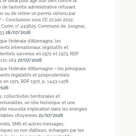
 le délai pour agir d’un tiers contre la
 de l’autorité administrative refusant
er ou de retirer un permis obtenu par
? – Conclusions sous CE 22 juin 2022,
 Corim, n° 443625, Commune de Juvignac,
33
28/07/2026
que fédérale d’Allemagne, les
nts internationaux, législatifs et
udentiels survenus en 1972 et 1973, RDP
. 121-164
27/07/2026
que fédérale d’Allemagne – les principaux
nts législatifs et jurisprudentiels
s en 1971, RDP 1972, p. 1443-1478
2026
, collectivités territoriales et
mmunalités, un rôle historique et une
elle nouvelle implication dans les énergies
lables citoyennes
21/07/2026
rriels, SMS et autres messages,
niques ou non d’ailleurs, échangés par les