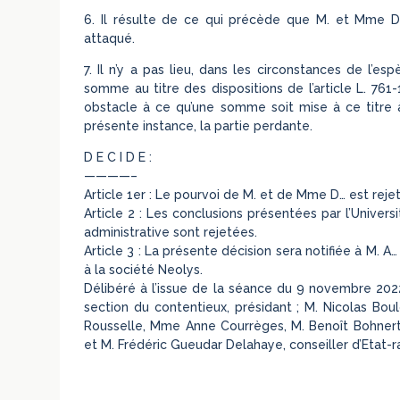
6. Il résulte de ce qui précède que M. et Mme D…
attaqué.
7. Il n’y a pas lieu, dans les circonstances de l
somme au titre des dispositions de l’article L. 761
obstacle à ce qu’une somme soit mise à ce titre à 
présente instance, la partie perdante.
D E C I D E :
————–
Article 1er : Le pourvoi de M. et de Mme D… est rejet
Article 2 : Les conclusions présentées par l’Universi
administrative sont rejetées.
Article 3 : La présente décision sera notifiée à M. 
à la société Neolys.
Délibéré à l’issue de la séance du 9 novembre 2022
section du contentieux, présidant ; M. Nicolas Boul
Rousselle, Mme Anne Courrèges, M. Benoît Bohnert, M.
et M. Frédéric Gueudar Delahaye, conseiller d’Etat-r