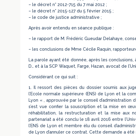
– le décret n° 2012-715 du 7 mai 2012 ;
– le décret n° 2015-127 du 5 février 2015 ;
– le code de justice administrative ;
Après avoir entendu en séance publique :
– le rapport de M. Frédéric Gueudar Delahaye, consei
– les conclusions de Mme Cécile Raquin, rapporteure
La parole ayant été donnée, après les conclusions, 
D… et à la SCP Waquet, Farge, Hazan, avocat de l’Uni
Considérant ce qui suit :
1. Il ressort des pièces du dossier soumis aux ju
l’Ecole normale supérieure (ENS) de Lyon et la co
Lyon « , approuvée par le conseil d’administration 
s’est vue confier la souscription et la mise en œu
réhabilitation, la restructuration et la mise au
partenariat a été conclu le 18 avril 2016 entre l’Uni
l’ENS de Lyon et membre élu du conseil d’administr
de Lyon d’annuler ce contrat. Cette demande a été r