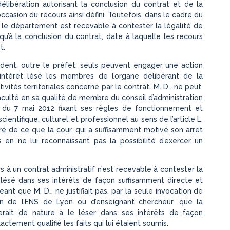
délibération autorisant la conclusion du contrat et de la
occasion du recours ainsi défini. Toutefois, dans le cadre du
s le département est recevable à contester la légalité de
u’à la conclusion du contrat, date à laquelle les recours
t.
écédent, outre le préfet, seuls peuvent engager une action
intérêt lésé les membres de l’organe délibérant de la
ivités territoriales concerné par le contrat. M. D… ne peut,
culté en sa qualité de membre du conseil d’administration
 du 7 mai 2012 fixant ses règles de fonctionnement et
ientifique, culturel et professionnel au sens de l’article L.
iré de ce que la cour, qui a suffisamment motivé son arrêt
s en ne lui reconnaissant pas la possibilité d’exercer un
iers à un contrat administratif n’est recevable à contester la
re lésé dans ses intérêts de façon suffisamment directe et
eant que M. D… ne justifiait pas, par la seule invocation de
on de l’ENS de Lyon ou d’enseignant chercheur, que la
serait de nature à le léser dans ses intérêts de façon
actement qualifié les faits qui lui étaient soumis.