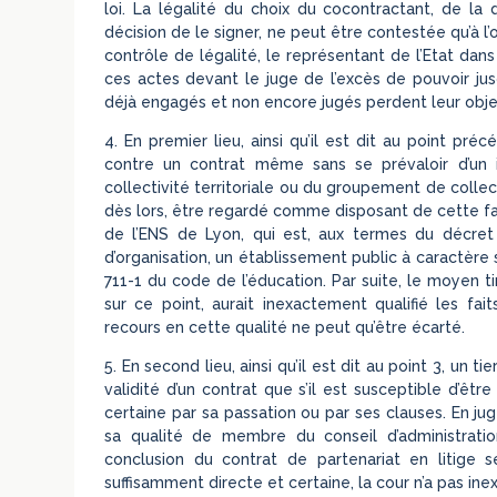
loi. La légalité du choix du cocontractant, de la 
décision de le signer, ne peut être contestée qu’à l’
contrôle de légalité, le représentant de l’Etat dan
ces actes devant le juge de l’excès de pouvoir jusq
déjà engagés et non encore jugés perdent leur obje
4. En premier lieu, ainsi qu’il est dit au point pr
contre un contrat même sans se prévaloir d’un 
collectivité territoriale ou du groupement de collect
dès lors, être regardé comme disposant de cette fa
de l’ENS de Lyon, qui est, aux termes du décret
d’organisation, un établissement public à caractère sc
711-1 du code de l’éducation. Par suite, le moyen t
sur ce point, aurait inexactement qualifié les fait
recours en cette qualité ne peut qu’être écarté.
5. En second lieu, ainsi qu’il est dit au point 3, un t
validité d’un contrat que s’il est susceptible d’êt
certaine par sa passation ou par ses clauses. En jug
sa qualité de membre du conseil d’administrati
conclusion du contrat de partenariat en litige 
suffisamment directe et certaine, la cour n’a pas inex