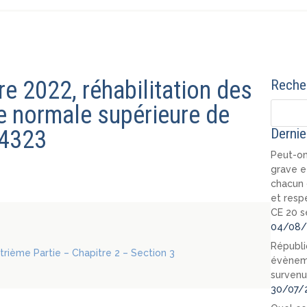
e 2022, réhabilitation des
Recher
le normale supérieure de
54323
Dernie
Peut-on
grave e
chacun 
et resp
CE 20 s
04/08/
Républi
atrième Partie – Chapitre 2 – Section 3
évèneme
survenu
30/07/