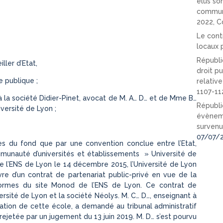
élus so
communi
2022, C
Le cont
locaux p
Républi
ller d’Etat,
droit pu
 publique ;
relativ
1107-11
à la société Didier-Pinet, avocat de M. A… D… et de Mme B…
Républi
versité de Lyon ;
évèneme
survenu
07/07/
ges du fond que par une convention conclue entre l’Etat,
mmunauté d’universités et établissements » Université de
de l’ENS de Lyon le 14 décembre 2015, l’Université de Lyon
vre d’un contrat de partenariat public-privé en vue de la
x normes du site Monod de l’ENS de Lyon. Ce contrat de
versité de Lyon et la société Néolys. M. C… D…, enseignant à
ation de cette école, a demandé au tribunal administratif
ejetée par un jugement du 13 juin 2019. M. D… s’est pourvu