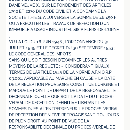
DAME VEUVE X… SUR LE FONDEMENT DES ARTICLES
1792 ET 2270 DU CODE CIVIL ET A CONDAMNE LA
SOCIETE T.H.E.G. A LUI VERSER LA SOMME DE 46.450 F
OU A EXECUTER LES TRAVAUX DE REFECTION D’UN
IMMEUBLE A USAGE INDUSTRIEL SIS A FLERS-DE-L’ORNE
;
VU LA LOI DU 16 JUIN 1948 ; L’ORDONNANCE DU 31
JUILLET 1945 ET LE DECRET DU 30 SEPTEMBRE 1953 ;
LE CODE GENERAL DES IMPOTS ;
SANS QU’IL SOIT BESOIN D’EXAMINER LES AUTRES
MOYENS DE LA REQUETE : – CONSIDERANT QU’AUX
TERMES DE L’ARTICLE 1545 DE LA NORME A.F.N.O.R.P
03.001, APPLICABLE AU MARCHE EN CAUSE « LA DATE
DE LA RECEPTION PROVISOIRE CONSTITUE L’ORIGINE ET
MARQUE LE POINT DE DEPART DE LA RESPONSABILITE
DECENNALE, QUELLE QUE SOIT LA DATE DU PROCES-
VERBAL DE RECEPTION DEFINITIVE LIBERANT LES
SOMMES DUES A L’ENTREPRENEUR, LE PROCES-VERBAL
DE RECEPTION DEFINITIVE RETROAGISSANT TOUJOURS
DE PLEIN DROIT, AU POINT DE VUE DE LA
RESPONSABILITE DECENNALE DU PROCES-VERBAL DE