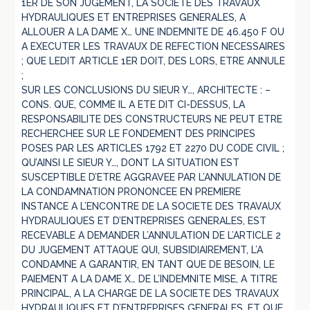
1ER DE SON JUGEMENT, LA SOCIETE DES TRAVAUX
HYDRAULIQUES ET ENTREPRISES GENERALES, A
ALLOUER A LA DAME X… UNE INDEMNITE DE 46.450 F OU
A EXECUTER LES TRAVAUX DE REFECTION NECESSAIRES
; QUE LEDIT ARTICLE 1ER DOIT, DES LORS, ETRE ANNULE
;
SUR LES CONCLUSIONS DU SIEUR Y…, ARCHITECTE : –
CONS. QUE, COMME IL A ETE DIT CI-DESSUS, LA
RESPONSABILITE DES CONSTRUCTEURS NE PEUT ETRE
RECHERCHEE SUR LE FONDEMENT DES PRINCIPES
POSES PAR LES ARTICLES 1792 ET 2270 DU CODE CIVIL ;
QU’AINSI LE SIEUR Y…, DONT LA SITUATION EST
SUSCEPTIBLE D’ETRE AGGRAVEE PAR L’ANNULATION DE
LA CONDAMNATION PRONONCEE EN PREMIERE
INSTANCE A L’ENCONTRE DE LA SOCIETE DES TRAVAUX
HYDRAULIQUES ET D’ENTREPRISES GENERALES, EST
RECEVABLE A DEMANDER L’ANNULATION DE L’ARTICLE 2
DU JUGEMENT ATTAQUE QUI, SUBSIDIAIREMENT, L’A
CONDAMNE A GARANTIR, EN TANT QUE DE BESOIN, LE
PAIEMENT A LA DAME X… DE L’INDEMNITE MISE, A TITRE
PRINCIPAL, A LA CHARGE DE LA SOCIETE DES TRAVAUX
HYDRAULIQUES ET D’ENTREPRISES GENERALES, ET QUE,