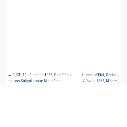
←
CJCE, 19 décembre 1968, Société par
Conseil d’Etat, Section,
actions Salgoil contre Ministère du
7 février 1969, M’Barek,
commerce extérieur de la République
requête numéro 67774
italienne, Aff. n°13/68
→