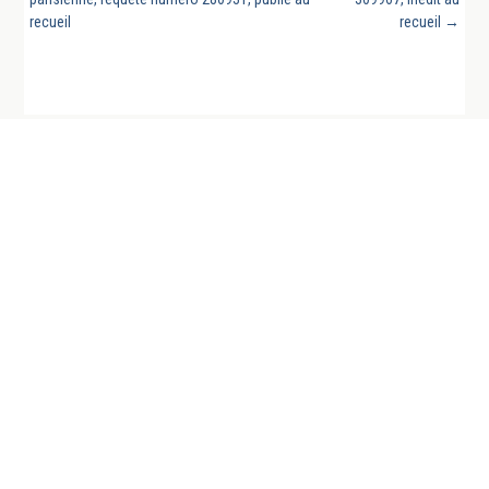
recueil
recueil
→
REVUE GÉNÉRALE DU DROIT PUBLIC FRANCAIS
ET COMPARE EST UN SITE DE LA CHAIRE DE
DROIT PUBLIC FRANÇAIS DE L’UNIVERSITÉ DE
LA SARRE
Organes scientifiques de la revue
Charte éditoriale