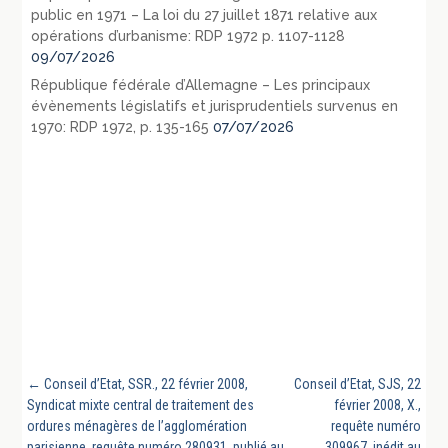
public en 1971 – La loi du 27 juillet 1871 relative aux
opérations d’urbanisme: RDP 1972 p. 1107-1128
09/07/2026
République fédérale d’Allemagne – Les principaux
évènements législatifs et jurisprudentiels survenus en
1970: RDP 1972, p. 135-165
07/07/2026
←
Conseil d’Etat, SSR., 22 février 2008,
Conseil d’Etat, SJS, 22
Syndicat mixte central de traitement des
février 2008, X.,
ordures ménagères de l’agglomération
requête numéro
parisienne, requête numéro 280931, publié au
309967, inédit au