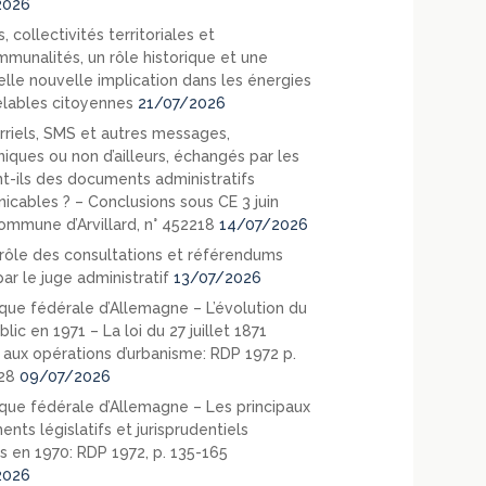
2026
, collectivités territoriales et
mmunalités, un rôle historique et une
elle nouvelle implication dans les énergies
lables citoyennes
21/07/2026
rriels, SMS et autres messages,
niques ou non d’ailleurs, échangés par les
nt-ils des documents administratifs
cables ? – Conclusions sous CE 3 juin
ommune d’Arvillard, n° 452218
14/07/2026
rôle des consultations et référendums
ar le juge administratif
13/07/2026
que fédérale d’Allemagne – L’évolution du
blic en 1971 – La loi du 27 juillet 1871
e aux opérations d’urbanisme: RDP 1972 p.
28
09/07/2026
que fédérale d’Allemagne – Les principaux
nts législatifs et jurisprudentiels
s en 1970: RDP 1972, p. 135-165
2026