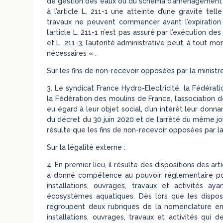
de gestion des eaux ou du schéma d’aménagement e
à l’article L. 211-1 une atteinte d’une gravité tel
travaux ne peuvent commencer avant l’expiration 
l’article L. 211-1 n’est pas assuré par l’exécution de
et L. 211-3, l’autorité administrative peut, à tout m
nécessaires « .
Sur les fins de non-recevoir opposées par la minist
3. Le syndicat France Hydro-Electricité, la Fédérat
la Fédération des moulins de France, l’association de
eu égard à leur objet social, d’un intérêt leur donnan
du décret du 30 juin 2020 et de l’arrêté du même jour
résulte que les fins de non-recevoir opposées par la
Sur la légalité externe :
4. En premier lieu, il résulte des dispositions des art
a donné compétence au pouvoir réglementaire pou
installations, ouvrages, travaux et activités a
écosystèmes aquatiques. Dès lors que les disposit
regroupent deux rubriques de la nomenclature en 
installations, ouvrages, travaux et activités qui d