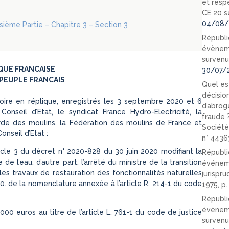
et resp
CE 20 s
04/08/
oisième Partie – Chapitre 3 – Section 3
Républi
évèneme
survenu
QUE FRANCAISE
30/07/
PEUPLE FRANCAIS
Quel est
décision
ire en réplique, enregistrés les 3 septembre 2020 et 6
d’abrog
nseil d’Etat, le syndicat France Hydro-Electricité, la
fraude 
rde des moulins, la Fédération des moulins de France et
Société
onseil d’Etat :
n° 4436
rticle 3 du décret n° 2020-828 du 30 juin 2020 modifiant la
Républi
 l’eau, d’autre part, l’arrêté du ministre de la transition
événeme
 les travaux de restauration des fonctionnalités naturelles
jurispr
.0. de la nomenclature annexée à l’article R. 214-1 du code
1975, p
Républi
évèneme
00 euros au titre de l’article L. 761-1 du code de justice
survenu