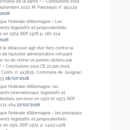
ectueux de la santé ? – Conclusions sous
eptembre 2022, M. Panchaud, n° 451129
2026
que fédérale d’Allemagne – Les
nts législatifs et jurisprudentiels
s en 1974: RDP 1976 p. 187-224
2026
 le délai pour agir d’un tiers contre la
 de l’autorité administrative refusant
er ou de retirer un permis obtenu par
? – Conclusions sous CE 22 juin 2022,
 Corim, n° 443625, Commune de Juvignac,
33
28/07/2026
que fédérale d’Allemagne, les
nts internationaux, législatifs et
udentiels survenus en 1972 et 1973, RDP
. 121-164
27/07/2026
que fédérale d’Allemagne – les principaux
nts législatifs et jurisprudentiels
s en 1971, RDP 1972, p. 1443-1478