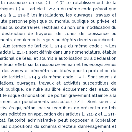
 la ressource en eau (…) ; / 7° Le rétablissement de la
hiques (…) « . L’article L. 214-1 du même code prévoit que
-2 à L. 214-6 les installations, les ouvrages, travaux et
toute personne physique ou morale, publique ou privée, et
lles ou souterraines, restitués ou non, une modification du
destruction de frayères, de zones de croissance ou
ments, écoulements, rejets ou dépôts directs ou indirects,
. Aux termes de l’article L. 214-2 du même code : » Les
l’article L. 214-1 sont définis dans une nomenclature, établie
ational de l’eau, et soumis à autorisation ou à déclaration
 de leurs effets sur la ressource en eau et les écosystèmes
des zones et périmètres institués pour la protection de
es de l’article L. 214-3 du même code : » I.- Sont soumis à
allations, ouvrages, travaux et activités susceptibles de
té publique, de nuire au libre écoulement des eaux, de
t le risque d’inondation, de porter gravement atteinte à la
mment aux peuplements piscicoles.(…) / II.- Sont soumis à
activités qui, n’étant pas susceptibles de présenter de tels
ns édictées en application des articles L. 211-2 et L. 211-
t, l’autorité administrative peut s’opposer à l’opération
ec les dispositions du schéma directeur d’aménagement et