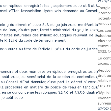
21/07/
e en réplique, enregistrés les 3 septembre 2020 et 6 et 8
Énergies
seil d’Etat, l’association Hydrauxois demande au Conseil
interco
potenti
renouve
rticle 3 du décret n° 2020-828 du 30 juin 2020 modifiant la
e l’eau, d’autre part, l’arrêté ministériel du 30 juin 2020
Les cou
nnalités naturelles des milieux aquatiques relevant de la
électro
cle R. 214-1 du code de l’environnement ;
élus so
communi
00 euros au titre de l’article L. 761-1 du code de justice
2022, C
Le cont
locaux p
Républi
mémoire et deux mémoires en réplique, enregistrés les 29
droit pu
août 2022, au secrétariat de la section du contentieux,
relativ
 Conseil d’Etat d’annuler, d’une part, le décret n° 2020-
1107-11
la procédure en matière de police de l’eau en tant qu’il
 en ce qui concerne les rubriques 3.2.3.0 et 3.3.5.0, d’autre
Républi
u 30 août 2020.
évèneme
survenu
07/07/