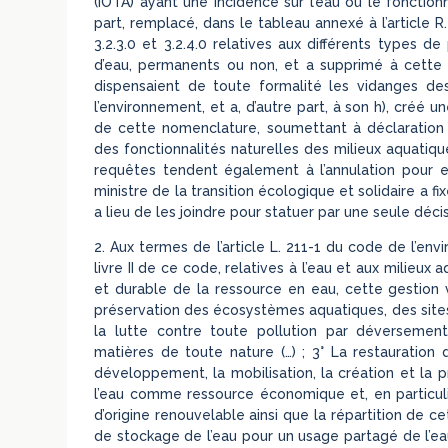
(IOTA) ayant une incidence sur l’eau ou le fonctio
part, remplacé, dans le tableau annexé à l’article R
3.2.3.0 et 3.2.4.0 relatives aux différents types d
d’eau, permanents ou non, et a supprimé à cette oc
dispensaient de toute formalité les vidanges des
l’environnement, et a, d’autre part, à son h), créé u
de cette nomenclature, soumettant à déclaration 
des fonctionnalités naturelles des milieux aquatiqu
requêtes tendent également à l’annulation pour e
ministre de la transition écologique et solidaire a fix
a lieu de les joindre pour statuer par une seule décis
2. Aux termes de l’article L. 211-1 du code de l’env
livre II de ce code, relatives à l’eau et aux milieux
et durable de la ressource en eau, cette gestion v
préservation des écosystèmes aquatiques, des sites 
la lutte contre toute pollution par déversement
matières de toute nature (…) ; 3° La restauration 
développement, la mobilisation, la création et la p
l’eau comme ressource économique et, en particuli
d’origine renouvelable ainsi que la répartition de c
de stockage de l’eau pour un usage partagé de l’eau 