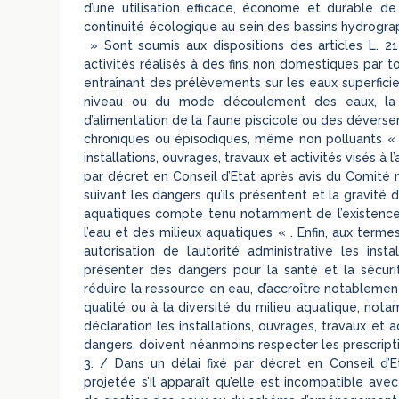
d’une utilisation efficace, économe et durable de
continuité écologique au sein des bassins hydrograp
» Sont soumis aux dispositions des articles L. 214
activités réalisés à des fins non domestiques par 
entraînant des prélèvements sur les eaux superficie
niveau ou du mode d’écoulement des eaux, la 
d’alimentation de la faune piscicole ou des déverse
chroniques ou épisodiques, même non polluants « 
installations, ouvrages, travaux et activités visés à 
par décret en Conseil d’Etat après avis du Comité n
suivant les dangers qu’ils présentent et la gravité
aquatiques compte tenu notamment de l’existence 
l’eau et des milieux aquatiques « . Enfin, aux term
autorisation de l’autorité administrative les inst
présenter des dangers pour la santé et la sécuri
réduire la ressource en eau, d’accroître notablemen
qualité ou à la diversité du milieu aquatique, nota
déclaration les installations, ouvrages, travaux et 
dangers, doivent néanmoins respecter les prescriptio
3. / Dans un délai fixé par décret en Conseil d’Eta
projetée s’il apparaît qu’elle est incompatible av