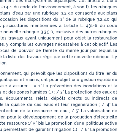
nnement des écosystèmes aquatiques. Cet article a, d’une
. 214-1 du code de l’environnement, à son f), les rubriques
e plans d’eau par une rubrique 3.2.3.0 consacrée aux plans
casion les dispositions du 2° de la rubrique 3.2.4.0 qui
 piscicultures mentionnées à l’article L. 431-6 du code
ne nouvelle rubrique 3.3.5.0, exclusive des autres rubriques
les travaux ayant uniquement pour objet la restauration
es, y compris les ouvrages nécessaires à cet objectif. Les
xcès de pouvoir de l’arrêté du même jour par lequel le
é la liste des travaux régis par cette nouvelle rubrique. Il y
ion.
ironnement, qui prévoit que les dispositions du titre Ier du
 aquatiques et marins, ont pour objet une gestion équilibrée
ise à assurer : » 1° La prévention des inondations et la
et des zones humides (…) ; / 2° La protection des eaux et
s, écoulements, rejets, dépôts directs ou indirects de
de la qualité de ces eaux et leur régénération ; / 4° Le
rotection de la ressource en eau ; / 5° La valorisation de
er, pour le développement de la production d’électricité
ette ressource ;/ 5° bis La promotion d’une politique active
permettant de garantir l’irrigation (…) ; / 6° La promotion