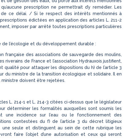
t de gestion des eaux, ou porte aux intérêts mentionnés
le qu’aucune prescription ne permettrait d’y remédier. Les
de ce délai. / Si le respect des intérêts mentionnés à
s prescriptions édictées en application des articles L. 211-2
oment, imposer par arrêté toutes prescriptions particulières
re de l’écologie et du développement durable :
ion française des associations de sauvegarde des moulins,
s riverains de France et l’association Hydrauxois justifient,
t qualité pour attaquer les dispositions du h) de l’article 3
 du ministre de la transition écologique et solidaire. Il en
 ministre doivent être rejetées.
icles L. 214-1 et L. 214-3 citées ci-dessus que le législateur
r déterminer les formalités auxquelles sont soumis les
yant une incidence sur l’eau ou le fonctionnement des
ions contestées du f) de l’article 3 du décret litigieux
une seule et distinguent au sein de cette rubrique les
evront faire l’objet d’une autorisation et ceux qui seront