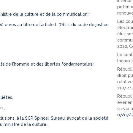
interco
potenti
renouve
 ministre de la culture et de la communication ;
Les cou
 euros au titre de l’article L. 761-1 du code de justice
électro
élus so
communi
2022, C
Le cont
locaux p
ts de l’homme et des libertés fondamentales ;
Républi
droit pu
relativ
1107-11
Républi
quêtes,
évèneme
c ;
survenu
07/07/
usions, à la SCP Spinosi, Sureau, avocat de la société
 ministre de la culture ;