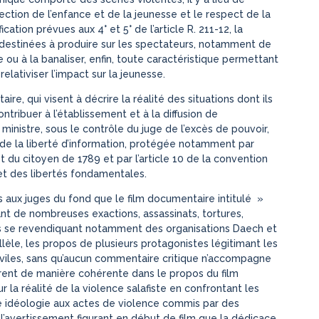
ection de l’enfance et de la jeunesse et le respect de la
cation prévues aux 4° et 5° de l’article R. 211-12, la
nt destinées à produire sur les spectateurs, notamment de
 ou à la banaliser, enfin, toute caractéristique permettant
relativiser l’impact sur la jeunesse.
re, qui visent à décrire la réalité des situations dont ils
tribuer à l’établissement et à la diffusion de
 ministre, sous le contrôle du juge de l’excès de pouvoir,
 de la liberté d’information, protégée notamment par
et du citoyen de 1789 et par l’article 10 de la convention
t des libertés fondamentales.
is aux juges du fond que le film documentaire intitulé »
t de nombreuses exactions, assassinats, tortures,
 se revendiquant notamment des organisations Daech et
lèle, les propos de plusieurs protagonistes légitimant les
viles, sans qu’aucun commentaire critique n’accompagne
èrent de manière cohérente dans le propos du film
r la réalité de la violence salafiste en confrontant les
 idéologie aux actes de violence commis par des
 l’avertissement figurant en début de film que la dédicace