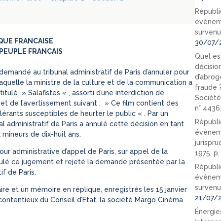
Républi
évèneme
survenu
QUE FRANCAISE
30/07/
PEUPLE FRANCAIS
Quel est
décision
demandé au tribunal administratif de Paris d’annuler pour
d’abrog
laquelle la ministre de la culture et de la communication a
fraude 
itulé » Salafistes « , assorti d’une interdiction de
Société
et de l’avertissement suivant : » Ce film contient des
n° 4436
rants susceptibles de heurter le public « . Par un
Républi
al administratif de Paris a annulé cette décision en tant
événeme
x mineurs de dix-huit ans.
jurispr
ur administrative d’appel de Paris, sur appel de la
1975, p
nnulé ce jugement et rejeté la demande présentée par la
Républi
f de Paris.
évèneme
survenu
 et un mémoire en réplique, enregistrés les 15 janvier
21/07/
u contentieux du Conseil d’Etat, la société Margo Cinéma
Énergies