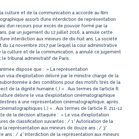
e la culture et de la communication a accordé au film
tographique assorti d’une interdiction de représentation
aisi d’un recours pour excès de pouvoir formé par la
ris, par un jugement du 12 juillet 2016, a annulé cette
 d’une interdiction aux mineurs de dix-huit ans. La société
t du 14 novembre 2017 par lequel la cour administrative
 de la culture et de la communication, a annulé ce jugement
e tribunal administratif de Paris.
e animée dispose que : » La représentation
 visa d’exploitation délivré par le ministre chargé de la
e subordonnée à des conditions pour des motifs tirés de la
ct de la dignité humaine (…) « . Aux termes de l’article R.
lture délivre le visa d’exploitation cinématographique
estinés à une représentation cinématographique, après
cinématographiques (…) « . Aux termes de l’article R. 211-12
e de la décision attaquée : » Le visa d’exploitation
 de classification suivantes : / 1° Autorisation de la
de la représentation aux mineurs de douze ans ; / 3°
e ans ; / 4° Interdiction de la représentation aux mineurs