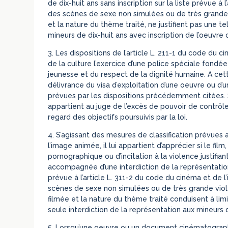
de dix-huit ans sans inscription sur la liste prévue à
des scènes de sexe non simulées ou de très grande v
et la nature du thème traité, ne justifient pas une tel
mineurs de dix-huit ans avec inscription de l’oeuvre o
3. Les dispositions de l’article L. 211-1 du code du
de la culture l’exercice d’une police spéciale fondée
jeunesse et du respect de la dignité humaine. A cette fin
délivrance du visa d’exploitation d’une oeuvre ou d
prévues par les dispositions précédemment citées. Sa
appartient au juge de l’excès de pouvoir de contrôl
regard des objectifs poursuivis par la loi.
4. S’agissant des mesures de classification prévues a
l’image animée, il lui appartient d’apprécier si le fi
pornographique ou d’incitation à la violence justifian
accompagnée d’une interdiction de la représentation 
prévue à l’article L. 311-2 du code du cinéma et de
scènes de sexe non simulées ou de très grande vio
filmée et la nature du thème traité conduisent à limite
seule interdiction de la représentation aux mineurs d
5. Lorsqu’une oeuvre ou un document cinématographi