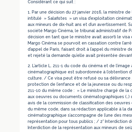
Considérant ce qui suit :
1. Par une décision du 27 janvier 2016, la ministre d
intitulé » Salafistes » un visa d’exploitation cinéma
aux mineurs de dix-huit ans et d’un avertissement. S
société Margo Cinéma, le tribunal administratif de Pa
décision en tant que le ministre avait assorti le visa
Margo Cinéma se pourvoit en cassation contre l’arrê
d’appel de Paris, faisant droit à l’appel du ministre
et rejeté la demande qu’elle avait présentée devant l
2. L’article L. 211-1 du code du cinéma et de l’imag
cinématographique est subordonnée à l’obtention d’un
culture. / Ce visa peut être refusé ou sa délivranc
protection de l’enfance et de la jeunesse ou du respe
211-10 du même code : » Le ministre chargé de la cu
aux oeuvres ou documents cinématographiques (…) d
avis de la commission de classification des oeuvres 
du même code, dans sa rédaction applicable à la dat
cinématographique s’accompagne de l’une des mesures
représentation pour tous publics ; / 2° Interdiction 
Interdiction de la représentation aux mineurs de seiz