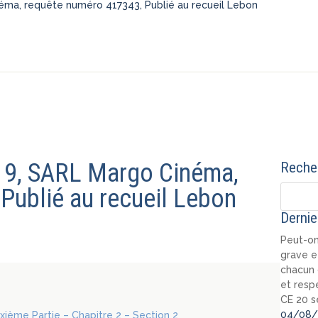
inéma, requête numéro 417343, Publié au recueil Lebon
2019, SARL Margo Cinéma,
Recher
Publié au recueil Lebon
Dernie
Peut-on
grave e
chacun 
et resp
CE 20 s
04/08/
uxième Partie – Chapitre 2 – Section 2