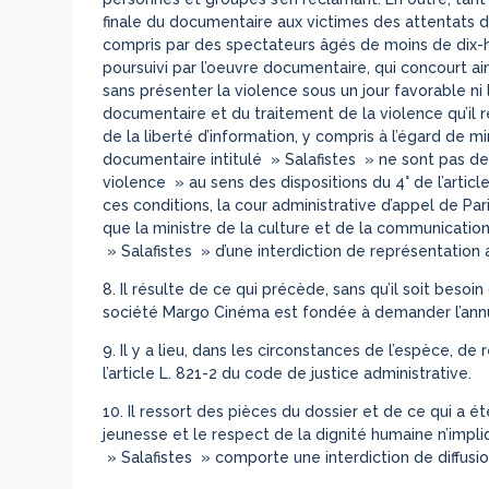
finale du documentaire aux victimes des attentats 
compris par des spectateurs âgés de moins de dix-hui
poursuivi par l’oeuvre documentaire, qui concourt ain
sans présenter la violence sous un jour favorable ni l
documentaire et du traitement de la violence qu’il r
de la liberté d’information, y compris à l’égard de m
documentaire intitulé » Salafistes » ne sont pas de
violence » au sens des dispositions du 4° de l’artic
ces conditions, la cour administrative d’appel de Par
que la ministre de la culture et de la communication 
» Salafistes » d’une interdiction de représentation 
8. Il résulte de ce qui précède, sans qu’il soit beso
société Margo Cinéma est fondée à demander l’annula
9. Il y a lieu, dans les circonstances de l’espèce, de 
l’article L. 821-2 du code de justice administrative.
10. Il ressort des pièces du dossier et de ce qui a ét
jeunesse et le respect de la dignité humaine n’impli
» Salafistes » comporte une interdiction de diffusio