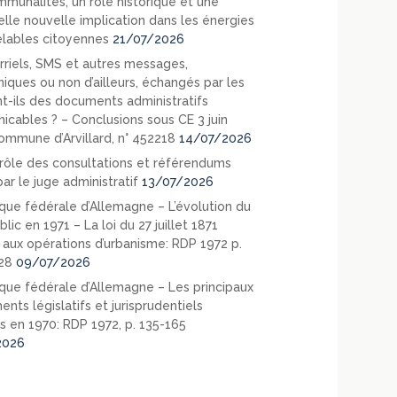
mmunalités, un rôle historique et une
elle nouvelle implication dans les énergies
lables citoyennes
21/07/2026
rriels, SMS et autres messages,
niques ou non d’ailleurs, échangés par les
nt-ils des documents administratifs
cables ? – Conclusions sous CE 3 juin
ommune d’Arvillard, n° 452218
14/07/2026
rôle des consultations et référendums
ar le juge administratif
13/07/2026
que fédérale d’Allemagne – L’évolution du
blic en 1971 – La loi du 27 juillet 1871
e aux opérations d’urbanisme: RDP 1972 p.
28
09/07/2026
que fédérale d’Allemagne – Les principaux
nts législatifs et jurisprudentiels
s en 1970: RDP 1972, p. 135-165
2026