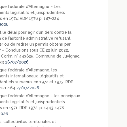
que fédérale d’Allemagne – Les
nts législatifs et jurisprudentiels
s en 1974: RDP 1976 p. 187-224
2026
 le délai pour agir d’un tiers contre la
 de l’autorité administrative refusant
er ou de retirer un permis obtenu par
? – Conclusions sous CE 22 juin 2022,
 Corim, n° 443625, Commune de Juvignac,
33
28/07/2026
que fédérale d’Allemagne, les
nts internationaux, législatifs et
udentiels survenus en 1972 et 1973, RDP
. 121-164
27/07/2026
que fédérale d’Allemagne – les principaux
nts législatifs et jurisprudentiels
s en 1971, RDP 1972, p. 1443-1478
2026
, collectivités territoriales et