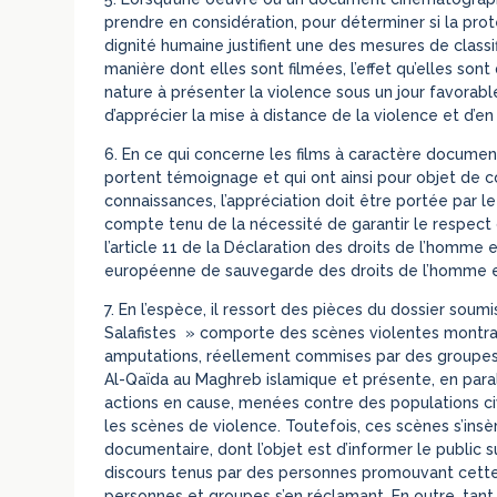
prendre en considération, pour déterminer si la prot
dignité humaine justifient une des mesures de classifi
manière dont elles sont filmées, l’effet qu’elles so
nature à présenter la violence sous un jour favorable
d’apprécier la mise à distance de la violence et d’en 
6. En ce qui concerne les films à caractère documentai
portent témoignage et qui ont ainsi pour objet de con
connaissances, l’appréciation doit être portée par le
compte tenu de la nécessité de garantir le respect
l’article 11 de la Déclaration des droits de l’homme 
européenne de sauvegarde des droits de l’homme e
7. En l’espèce, il ressort des pièces du dossier soum
Salafistes » comporte des scènes violentes montran
amputations, réellement commises par des groupes
Al-Qaïda au Maghreb islamique et présente, en paral
actions en cause, menées contre des populations ci
les scènes de violence. Toutefois, ces scènes s’ins
documentaire, dont l’objet est d’informer le public su
discours tenus par des personnes promouvant cette
personnes et groupes s’en réclamant. En outre, tant