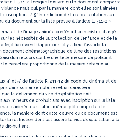
 l’article L. 311-2, lorsque l’oeuvre ou le document comporte
iolence mais qui, par la manière dont elles sont filmées
le inscription ; / 5° Interdiction de la représentation aux
u du document sur la liste prévue à l’article L. 311-2 « .
 cinéma et de l’image animée confèrent au ministre chargé
 sur les nécessités de la protection de l’enfance et de la
, il lui revient d’apprécier s’il y a lieu d’assortir la
’un document cinématographique de l’une des restrictions
isi d’un recours contre une telle mesure de police, il
er le caractère proportionné de la mesure retenue au
ux 4° et 5° de l’article R. 211-12 du code du cinéma et de
lm, pris dans son ensemble, revêt un caractère
t que la délivrance du visa d’exploitation soit
aux mineurs de dix-huit ans avec inscription sur la liste
 l’image animée ou si, alors même qu’il comporte des
lence, la manière dont cette oeuvre ou ce document est
r la restriction dont est assorti le visa d’exploitation à la
e dix-huit ans.
que comporte des scènes violentes, il y a lieu de