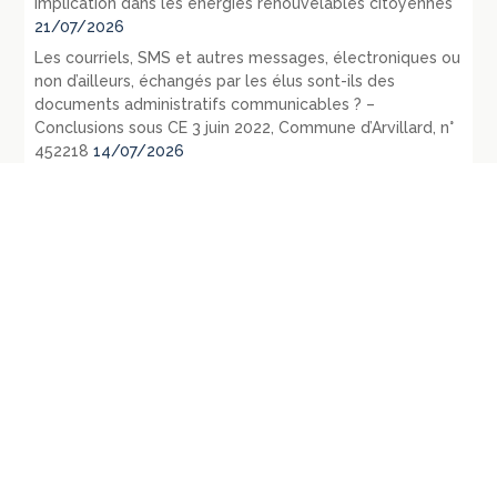
implication dans les énergies renouvelables citoyennes
21/07/2026
Les courriels, SMS et autres messages, électroniques ou
non d’ailleurs, échangés par les élus sont-ils des
documents administratifs communicables ? –
Conclusions sous CE 3 juin 2022, Commune d’Arvillard, n°
452218
14/07/2026
Le contrôle des consultations et référendums locaux
par le juge administratif
13/07/2026
République fédérale d’Allemagne – L’évolution du droit
public en 1971 – La loi du 27 juillet 1871 relative aux
opérations d’urbanisme: RDP 1972 p. 1107-1128
09/07/2026
République fédérale d’Allemagne – Les principaux
évènements législatifs et jurisprudentiels survenus en
1970: RDP 1972, p. 135-165
07/07/2026