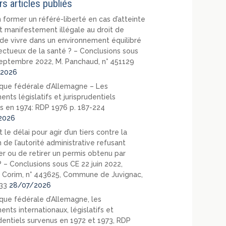
rs articles publiés
 former un référé-liberté en cas d’atteinte
t manifestement illégale au droit de
de vivre dans un environnement équilibré
ectueux de la santé ? – Conclusions sous
eptembre 2022, M. Panchaud, n° 451129
2026
que fédérale d’Allemagne – Les
nts législatifs et jurisprudentiels
s en 1974: RDP 1976 p. 187-224
2026
 le délai pour agir d’un tiers contre la
 de l’autorité administrative refusant
er ou de retirer un permis obtenu par
? – Conclusions sous CE 22 juin 2022,
 Corim, n° 443625, Commune de Juvignac,
33
28/07/2026
que fédérale d’Allemagne, les
nts internationaux, législatifs et
udentiels survenus en 1972 et 1973, RDP