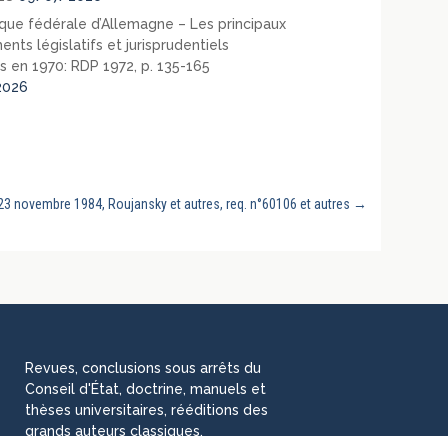
que fédérale d’Allemagne – Les principaux
nts législatifs et jurisprudentiels
s en 1970: RDP 1972, p. 135-165
2026
 23 novembre 1984, Roujansky et autres, req. n°60106 et autres
→
Revues, conclusions sous arrêts du
Conseil d'État, doctrine, manuels et
thèses universitaires, rééditions des
grands auteurs classiques,