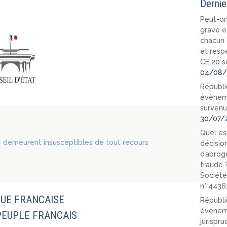
Dernie
Peut-on
grave e
chacun 
et resp
CE 20 s
04/08/
Républi
évèneme
survenu
30/07/
Quel est
 demeurent insusceptibles de tout recours
décision
d’abrog
fraude 
Société
n° 4436
UE FRANCAISE
Républi
événeme
PEUPLE FRANCAIS
jurispr