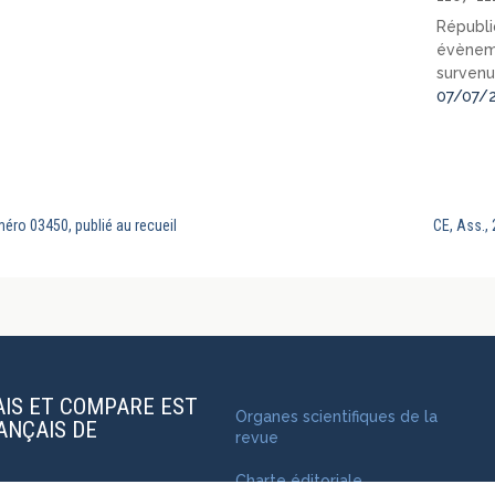
Républi
évèneme
survenu
07/07/
éro 03450, publié au recueil
CE, Ass.,
AIS ET COMPARE EST
Organes scientifiques de la
RANÇAIS DE
revue
Charte éditoriale