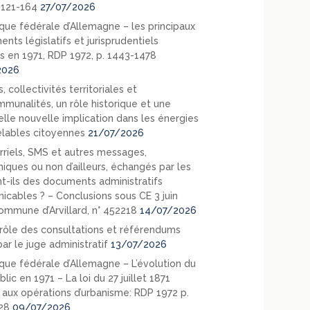
. 121-164
27/07/2026
que fédérale d’Allemagne – les principaux
nts législatifs et jurisprudentiels
s en 1971, RDP 1972, p. 1443-1478
2026
, collectivités territoriales et
mmunalités, un rôle historique et une
elle nouvelle implication dans les énergies
lables citoyennes
21/07/2026
rriels, SMS et autres messages,
niques ou non d’ailleurs, échangés par les
nt-ils des documents administratifs
cables ? – Conclusions sous CE 3 juin
ommune d’Arvillard, n° 452218
14/07/2026
rôle des consultations et référendums
ar le juge administratif
13/07/2026
que fédérale d’Allemagne – L’évolution du
blic en 1971 – La loi du 27 juillet 1871
e aux opérations d’urbanisme: RDP 1972 p.
28
09/07/2026