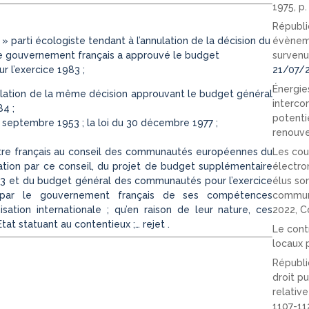
1975, p
Républi
» parti écologiste tendant à l’annulation de la décision du
évèneme
r le gouvernement français a approuvé le budget
survenu
l’exercice 1983 ;
21/07/
Énergies
ulation de la même décision approuvant le budget général
interco
4 ;
potenti
0 septembre 1953 ; la loi du 30 décembre 1977 ;
renouve
stre français au conseil des communautés européennes du
Les cou
bation par ce conseil, du projet de budget supplémentaire
électro
3 et du budget général des communautés pour l’exercice
élus so
e par le gouvernement français de ses compétences
communi
ation internationale ; qu’en raison de leur nature, ces
2022, C
at statuant au contentieux ;… rejet .
Le cont
locaux p
Républi
droit pu
relativ
1107-11