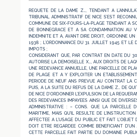
REQUETE DE LA DAME Z…, TENDANT A L’ANNULA
TRIBUNAL ADMINISTRATIF DE NICE S’EST RECON
COMMUNE DE SIX-FOURS-LA-PLAGE TENDANT A SO
DE BONNEGRACE ET A SA CONDAMNATION AU V
INDEMNITE ET A, AVANT DIRE DROIT, ORDONNE UN
1938 ; L’ORDONNANCE DU 31 JUILLET 1945 ET LE
IMPOTS ;
CONSIDERANT QUE, PAR CONTRAT EN DATE DU 30
AUTORISE LA DEMOISELLE X…, AUX DROITS DE LA
UNE REDEVANCE ANNUELLE, UNE PARCELLE DE PLAG
DE PLAGE ET A Y EXPLOITER UN ETABLISSEMENT 
PERIODE DE NEUF ANS PREVUE AU CONTRAT LA C
PUIS, A LA SUITE DU REFUS DE LA DAME Z… DE QU
DE NICE D’ORDONNER L’EXPULSION DE LA REQUE
DES REDEVANCES IMPAYEES AINSI QUE DE DIVERSE
ADMINISTRATIVE : – CONS. QUE LA PARCELLE D
MARITIME, MAIS QU’IL RESULTE DE L’INSTRUCTIO
AFFECTEE A L’USAGE DU PUBLIC ET FAIT L’OBJET
DOIT ETRE REGARDEE COMME BENEFICIANT D’UN 
CETTE PARCELLE FAIT PARTIE DU DOMAINE PUBL