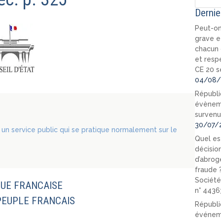
Dernie
Peut-on
grave e
chacun 
et resp
CE 20 s
04/08/
Républi
évèneme
survenu
30/07/
t un service public qui se pratique normalement sur le
Quel est
décision
d’abrog
fraude 
Société
UE FRANCAISE
n° 4436
PEUPLE FRANCAIS
Républi
événeme