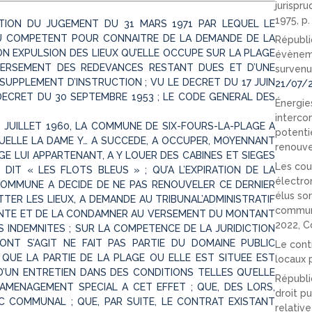
jurispr
1975, p
TION DU JUGEMENT DU 31 MARS 1971 PAR LEQUEL LE
NU COMPETENT POUR CONNAITRE DE LA DEMANDE DE LA
Républi
N EXPULSION DES LIEUX QU’ELLE OCCUPE SUR LA PLAGE
évèneme
ERSEMENT DES REDEVANCES RESTANT DUES ET D’UNE
survenu
 SUPPLEMENT D’INSTRUCTION ; VU LE DECRET DU 17 JUIN
21/07/
 DECRET DU 30 SEPTEMBRE 1953 ; LE CODE GENERAL DES
Énergies
interco
 JUILLET 1960, LA COMMUNE DE SIX-FOURS-LA-PLAGE A
potenti
QUELLE LA DAME Y… A SUCCEDE, A OCCUPER, MOYENNANT
renouve
E LUI APPARTENANT, A Y LOUER DES CABINES ET SIEGES
Les cou
DIT « LES FLOTS BLEUS » ; QU’A L’EXPIRATION DE LA
électro
OMMUNE A DECIDE DE NE PAS RENOUVELER CE DERNIER
élus so
ITTER LES LIEUX, A DEMANDE AU TRIBUNAL’ADMINISTRATIF
communi
RANTE ET DE LA CONDAMNER AU VERSEMENT DU MONTANT
2022, C
S INDEMNITES ; SUR LA COMPETENCE DE LA JURIDICTION
ONT S’AGIT NE FAIT PAS PARTIE DU DOMAINE PUBLIC
Le cont
N QUE LA PARTIE DE LA PLAGE OU ELLE EST SITUEE EST
locaux p
 D’UN ENTRETIEN DANS DES CONDITIONS TELLES QU’ELLE
Républi
AMENAGEMENT SPECIAL A CET EFFET ; QUE, DES LORS,
droit pu
IC COMMUNAL ; QUE, PAR SUITE, LE CONTRAT EXISTANT
relativ