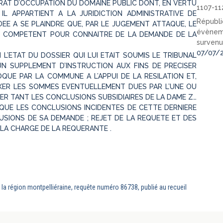
RAT D’OCCUPATION DU DOMAINE PUBLIC DONT, EN VERTU
1107-11
 IL APPARTIENT A LA JURIDICTION ADMINISTRATIVE DE
Républi
NDEE A SE PLAINDRE QUE, PAR LE JUGEMENT ATTAQUE, LE
évèneme
RE COMPETENT POUR CONNAITRE DE LA DEMANDE DE LA
survenu
07/07/
 L’ETAT DU DOSSIER QUI LUI ETAIT SOUMIS LE TRIBUNAL
 UN SUPPLEMENT D’INSTRUCTION AUX FINS DE PRECISER
VOQUE PAR LA COMMUNE A L’APPUI DE LA RESILATION ET,
IXER LES SOMMES EVENTUELLEMENT DUES PAR L’UNE OU
EJETER TANT LES CONCLUSIONS SUBSIDIAIRES DE LA DAME Z…
UE LES CONCLUSIONS INCIDENTES DE CETTE DERNIERE
LUSIONS DE SA DEMANDE ; REJET DE LA REQUETE ET DES
 LA CHARGE DE LA REQUERANTE .
 la région montpelliéraine, requête numéro 86738, publié au recueil