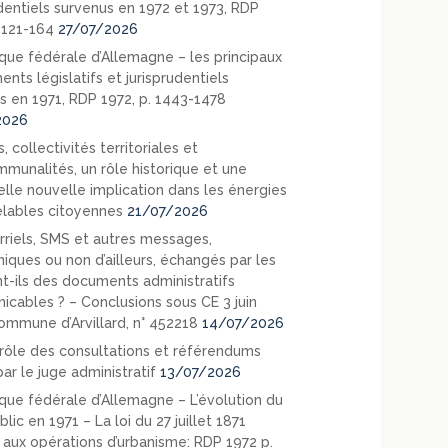
udentiels survenus en 1972 et 1973, RDP
. 121-164
27/07/2026
que fédérale d’Allemagne – les principaux
nts législatifs et jurisprudentiels
s en 1971, RDP 1972, p. 1443-1478
2026
, collectivités territoriales et
mmunalités, un rôle historique et une
elle nouvelle implication dans les énergies
lables citoyennes
21/07/2026
rriels, SMS et autres messages,
niques ou non d’ailleurs, échangés par les
nt-ils des documents administratifs
cables ? – Conclusions sous CE 3 juin
ommune d’Arvillard, n° 452218
14/07/2026
rôle des consultations et référendums
ar le juge administratif
13/07/2026
que fédérale d’Allemagne – L’évolution du
blic en 1971 – La loi du 27 juillet 1871
e aux opérations d’urbanisme: RDP 1972 p.