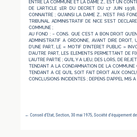
ENTRE LA COMMUNE ET LA DAME Z… EST UN CONT
DE L’ARTICLE 1ER DU DECRET DU 17 JUIN 1938,
CONNAITRE ; QU’AINSI LA DAME Z… N’EST PAS FO
TRIBUNAL ADMINISTRATIF DE NICE S’EST DECLA
COMMUNE ;
AU FOND : – CONS. QUE C’EST A BON DROIT QU’EN
ADMINISTRATIF A ORDONNE, AVANT DIRE DROIT,
D’UNE PART, LE « MOTIF D’INTERET PUBLIC » IN
D’AUTRE PART, LES ELEMENTS PERMETTANT DE F
L’AUTRE PARTIE ; QU’IL Y A LIEU, DES LORS, DE R
TENDANT A LA CONDAMNATION DE LA COMMUNE Q
TENDANT A CE QU’IL SOIT FAIT DROIT AUX CONC
CONCLUSIONS INCIDENTES ; DEPENS D’APPEL MIS A
←
Conseil d’Etat, Section, 30 mai 1975, Société d’équipement de