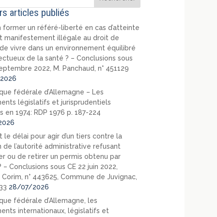
rs articles publiés
 former un référé-liberté en cas d’atteinte
t manifestement illégale au droit de
de vivre dans un environnement équilibré
ectueux de la santé ? – Conclusions sous
eptembre 2022, M. Panchaud, n° 451129
2026
que fédérale d’Allemagne – Les
nts législatifs et jurisprudentiels
s en 1974: RDP 1976 p. 187-224
2026
 le délai pour agir d’un tiers contre la
 de l’autorité administrative refusant
er ou de retirer un permis obtenu par
? – Conclusions sous CE 22 juin 2022,
 Corim, n° 443625, Commune de Juvignac,
33
28/07/2026
que fédérale d’Allemagne, les
nts internationaux, législatifs et