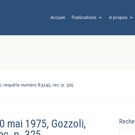
Accueil
Publications
A propos
li, requête numéro 83245, rec. p. 325
30 mai 1975, Gozzoli,
Recher
ec. p. 325