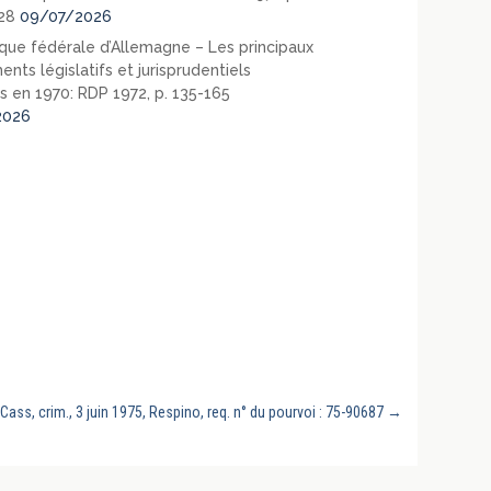
28
09/07/2026
que fédérale d’Allemagne – Les principaux
nts législatifs et jurisprudentiels
s en 1970: RDP 1972, p. 135-165
2026
Cass, crim., 3 juin 1975, Respino, req. n° du pourvoi : 75-90687
→