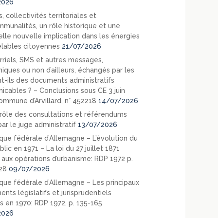
2026
, collectivités territoriales et
mmunalités, un rôle historique et une
elle nouvelle implication dans les énergies
lables citoyennes
21/07/2026
rriels, SMS et autres messages,
niques ou non d’ailleurs, échangés par les
nt-ils des documents administratifs
cables ? – Conclusions sous CE 3 juin
ommune d’Arvillard, n° 452218
14/07/2026
rôle des consultations et référendums
ar le juge administratif
13/07/2026
que fédérale d’Allemagne – L’évolution du
blic en 1971 – La loi du 27 juillet 1871
e aux opérations d’urbanisme: RDP 1972 p.
28
09/07/2026
que fédérale d’Allemagne – Les principaux
nts législatifs et jurisprudentiels
s en 1970: RDP 1972, p. 135-165
2026