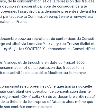
rence, de la consommation et de la répression des fraudes,
e décision s’imposerait par voie de conséquence si le
opéennes faisait droit à la demande présentée devant lui
2002 par laquelle la Commission européenne a renvoyé aux
ération en France ;
 6 décembre 2002 au secrétariat du contentieux du Conseil
ge est situé via Lodovico Y…, 47 – 31100 Treviso (Italie) et
é … (92603) ; les SOCIETES X… demandent au Conseil d’Etat
s finances et de l’industrie en date du 5 juillet 2002,
a consommation et de la répression des fraudes le 21
eb des activités de la société Moulinex sur le marché
 des communautés européennes d’une question préjudicielle
ionale contrôlant une opération de concentration dans le
 du règlement (CE) n° 4064/89 du 21 décembre 1989 relatif
 de la théorie de l’entreprise défaillante alors même que
n de son contrôle communautaire ;