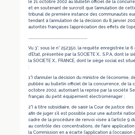
le 21 octobre 2002 au Bulletin officiel de la concur
et en soutenant de surcroît que l’annulation de cett
tribunal de première instance des communautés eur
tendant à l’annulation de la décision du 8 janvier 
autorités françaises l’appréciation des effets de l’op
…………………………………………………………………………
Vu 3°, sous le n° 252350, la requête enregistrée le
d’Etat, présentée par la SOCIETE X… S.P.A, dont le siè
la SOCIETE X… FRANCE, dont le siège social est situ
:
1°) d’annuler la décision du ministre de l’économie, de
publiée au bulletin officiel de la concurrence, de l
octobre 2002, autorisant la reprise par la société S
français du petit équipement électroménager ;
2°) à titre subsidiaire, de saisir la Cour de justice
afin de juger s’il est possible pour une autorité nat
cadre de la procédure de renvoi visée à l’article 9
au contrôle des concentrations, de faire application
la Commission en a écarté l’application à l’occasio