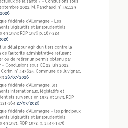
ectueux de la santé ? – Conclusions sous
eptembre 2022, M. Panchaud, n° 451129
2026
que fédérale d’Allemagne – Les
nts législatifs et jurisprudentiels
s en 1974: RDP 1976 p. 187-224
2026
 le délai pour agir d’un tiers contre la
 de l’autorité administrative refusant
er ou de retirer un permis obtenu par
? – Conclusions sous CE 22 juin 2022,
 Corim, n° 443625, Commune de Juvignac,
33
28/07/2026
que fédérale d’Allemagne, les
nts internationaux, législatifs et
udentiels survenus en 1972 et 1973, RDP
. 121-164
27/07/2026
que fédérale d’Allemagne – les principaux
nts législatifs et jurisprudentiels
s en 1971, RDP 1972, p. 1443-1478