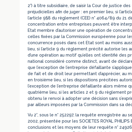
2°) à titre subsidiaire, de saisir la Cour de justic
préjudicielles afin de juger : en premier lieu, si l’a
l’article 9§8 du règlement (CEE) n° 4064/89 du 21 
concentration entre entreprises peuvent être inter
Etat membre d’autoriser une opération de concentrat
celles fixées par la Commission européenne pour l
concurrence posés dans cet Etat sont au moins auss
lieu, si l’article 9 du règlement précité autorise le
d’une opération au motif qu’elles ont identifié de
national considéré comme distinct, avant de déclare
que l’exception de l’entreprise défaillante s’appliq
de fait et de droit leur permettant d’apprécier, au 
en troisième lieu, si les dispositions précitées autor
l’exception de l’entreprise défaillante alors même qu
quatrième lieu, si les articles 2 et 9 du règlement p
obtenu le renvoi à adopter une décision sans s’exprime
par ailleurs imposées par la Commission dans sa déc
Vu 2°, sous le n° 252297, la requête enregistrée au 
2002, présentée pour les SOCIETES ROYAL PHILIPS 
conclusions et les moyens de leur requête n° 249267,