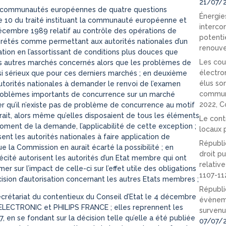
21/07/
e des communautés européennes de quatre questions
Énergies
rticle 10 du traité instituant la communauté européenne et
interco
décembre 1989 relatif au contrôle des opérations de
potenti
prétés comme permettant aux autorités nationales d’un
renouve
ion en l’assortissant de conditions plus douces que
Les cou
es autres marchés concernés alors que les problèmes de
électro
i sérieux que pour ces derniers marchés ; en deuxième
élus so
s autorités nationales à demander le renvoi de l’examen
communi
s problèmes importants de concurrence sur un marché
2022, C
r qu’il n’existe pas de problème de concurrence au motif
uerait, alors même qu’elles disposaient de tous les éléments
Le cont
moment de la demande, l’applicabilité de cette exception ;
locaux p
isent les autorités nationales à faire application de
Républi
e la Commission en aurait écarté la possibilité ; en
droit pu
récité autorisent les autorités d’un Etat membre qui ont
relativ
r sur l’impact de celle-ci sur l’effet utile des obligations
1107-11
ision d’autorisation concernant les autres Etats membres ;
Républi
secrétariat du contentieux du Conseil d’Etat le 4 décembre
évèneme
ELECTRONIC et PHILIPS FRANCE ; elles reprennent les
survenu
 en se fondant sur la décision telle qu’elle a été publiée
07/07/