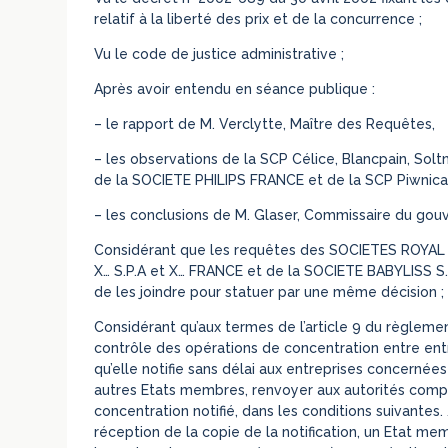
relatif à la liberté des prix et de la concurrence ;
Vu le code de justice administrative ;
Après avoir entendu en séance publique :
– le rapport de M. Verclytte, Maître des Requêtes,
– les observations de la SCP Célice, Blancpain, So
de la SOCIETE PHILIPS FRANCE et de la SCP Piwnica,
– les conclusions de M. Glaser, Commissaire du gou
Considérant que les requêtes des SOCIETES ROYAL
X… S.P.A et X… FRANCE et de la SOCIETE BABYLISS S.A.
de les joindre pour statuer par une même décision ;
Considérant qu’aux termes de l’article 9 du règlem
contrôle des opérations de concentration entre entr
qu’elle notifie sans délai aux entreprises concerné
autres Etats membres, renvoyer aux autorités com
concentration notifié, dans les conditions suivantes.
réception de la copie de la notification, un Etat 