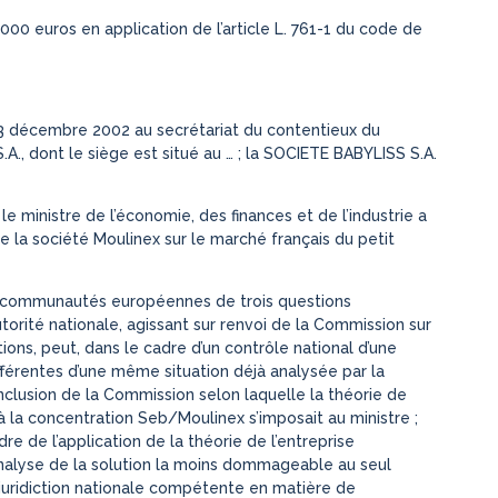
000 euros en application de l’article L. 761-1 du code de
 23 décembre 2002 au secrétariat du contentieux du
A., dont le siège est situé au … ; la SOCIETE BABYLISS S.A.
e le ministre de l’économie, des finances et de l’industrie a
de la société Moulinex sur le marché français du petit
e des communautés européennes de trois questions
 autorité nationale, agissant sur renvoi de la Commission sur
ons, peut, dans le cadre d’un contrôle national d’une
fférentes d’une même situation déjà analysée par la
onclusion de la Commission selon laquelle la théorie de
r à la concentration Seb/Moulinex s’imposait au ministre ;
adre de l’application de la théorie de l’entreprise
’analyse de la solution la moins dommageable au seul
a juridiction nationale compétente en matière de