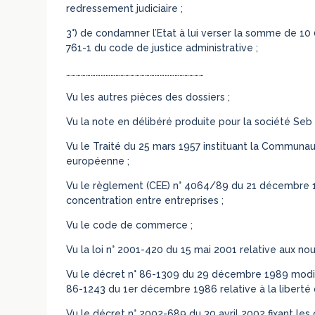
redressement judiciaire ;
3°) de condamner l’Etat à lui verser la somme de 10 0
761-1 du code de justice administrative ;
…………………………………………………………………………
Vu les autres pièces des dossiers ;
Vu la note en délibéré produite pour la société Seb 
Vu le Traité du 25 mars 1957 instituant la Comm
européenne ;
Vu le règlement (CEE) n° 4064/89 du 21 décembre 19
concentration entre entreprises ;
Vu le code de commerce ;
Vu la loi n° 2001-420 du 15 mai 2001 relative aux n
Vu le décret n° 86-1309 du 29 décembre 1989 modifié
86-1243 du 1er décembre 1986 relative à la liberté d
Vu le décret n° 2002-689 du 30 avril 2002 fixant les