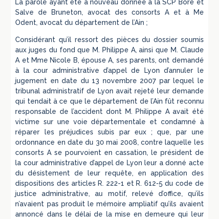
La parole ayant été à nouveau donnée à la SCP Boré et
Salve de Bruneton, avocat des consorts A et à Me
Odent, avocat du département de l’Ain ;
Considérant qu’il ressort des pièces du dossier soumis
aux juges du fond que M. Philippe A, ainsi que M. Claude
A et Mme Nicole B, épouse A, ses parents, ont demandé
à la cour administrative d’appel de Lyon d’annuler le
jugement en date du 13 novembre 2007 par lequel le
tribunal administratif de Lyon avait rejeté leur demande
qui tendait à ce que le département de l’Ain fût reconnu
responsable de l’accident dont M. Philippe A avait été
victime sur une voie départementale et condamné à
réparer les préjudices subis par eux ; que, par une
ordonnance en date du 30 mai 2008, contre laquelle les
consorts A se pourvoient en cassation, le président de
la cour administrative d’appel de Lyon leur a donné acte
du désistement de leur requête, en application des
dispositions des articles R. 222-1 et R. 612-5 du code de
justice administrative, au motif, relevé d’office, qu’ils
n’avaient pas produit le mémoire ampliatif qu’ils avaient
annoncé dans le délai de la mise en demeure qui leur