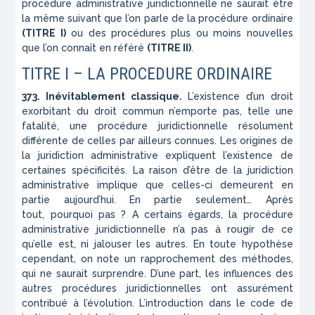
procédure administrative juridictionnelle ne saurait être
la même suivant que l’on parle de la procédure ordinaire
(TITRE I)
ou des procédures plus ou moins nouvelles
que l’on connaît en référé
(TITRE II)
.
TITRE I – LA PROCEDURE ORDINAIRE
373. Inévitablement classique.
L’existence d’un droit
exorbitant du droit commun n’emporte pas, telle une
fatalité, une procédure juridictionnelle résolument
différente de celles par ailleurs connues. Les origines de
la juridiction administrative expliquent l’existence de
certaines spécificités. La raison d’être de la juridiction
administrative implique que celles-ci demeurent en
partie aujourd’hui. En partie seulement… Après
tout, pourquoi pas ? A certains égards, la procédure
administrative juridictionnelle n’a pas à rougir de ce
qu’elle est, ni jalouser les autres. En toute hypothèse
cependant, on note un rapprochement des méthodes,
qui ne saurait surprendre. D’une part, les influences des
autres procédures juridictionnelles ont assurément
contribué à l’évolution. L’introduction dans le code de