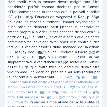
alors tardif. Mais la menace devait malgré tout être
considérée parfois comme décisoire par le Conseil
d’Etat, conscient de la réaction qu’elle pouvait susciter
(CE, 2 juill. 1875, Fouques de Wagnonville, Rec., p. 669).
Pour dire les choses autrement, l’impact psychologique
d’une mise en demeure peut justifier un contrôle en
amont, propre à la vider, le cas échéant, de son venin. A
partir de 1957, la Haute juridiction a admis que les actes
comminatoires devaient faire l’objet d’un contrôle dès
lors qu’ils étaient assortis d’une menace de sanctions
(CE, Ass., 13 déc. 1957, Rouleau, requête numéro 34382,
Rec., p. 678 ; D. 1958, p. 62, concl. C. Lasry). Un pas
supplémentaire a été franchi en 1991, lorsque le Conseil
d’Etat a jugé que toute mise en demeure devait être
vue comme une décision préalable au sens retenu par
le contentieux administratif (
CE, Sect., 25 janv. 1991,
Confédération nationale des associations catholiques et
autres, requêtes numéros 103143, 107100 et 107101,
Rec., p. 30 ; RFDA 1991, p. 285, concl. B. Stirn et p. 525,
note J.-M. Auby ; AJDA 1991, p. 362, chron. C. Maugüé et
R. Schwartz
). Ici encore, l’impérativité de l’acte justifie sa