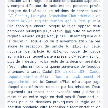
décision. Cette règle de la décision préalable s’applique
y compris si l’auteur de l’acte est une personne privée
chargée de l’exécution de missions de service public
(
CE, Sect., 13 juin 1984, Association Club athlétique de
Mantes-la-Ville, requête numéro 44648, Rec., p. 218
).
Elle s’applique encore lorsque le litige oppose deux
personnes publiques (CE, 18 févr. 1959, Ville de Roubaix,
requête numéro 37634, Rec., p. 125). On remarquera que
le décret n° 2016-1480 du 2 novembre 2016 n’a pas
aligné la rédaction de l’article R. 421-1 sur celle,
nouvelle, de l’article R. 412-1 du code de justice
administrative, lequel parle à présent d’« acte » et non
plus de « décision ». La règle de la décision préalable
n’est ni plus ni moins ici qu’une survivance de l’époque
antérieure à l’arrêt Cadot (
CE, 13 déc. 1889, Cadot,
requête numéro 66145, Rec., p. 1148, concl. H.
Jagerschmidt
) où le Conseil d’Etat n’était que juge
d’appel des décisions rendues par les ministres. Deux
arguments au moins sont avancés pour justifier le
maintien de cette règle en droit positif. D’une part, au
moins pour les décisions provoquées, la règle de la
décision préalable offre l’occasion à l’administration de