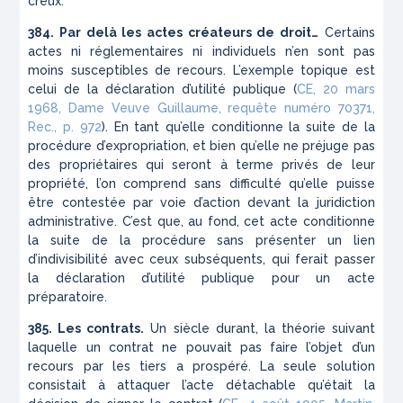
creux.
384. Par delà les actes créateurs de droit…
Certains
actes ni réglementaires ni individuels n’en sont pas
moins susceptibles de recours. L’exemple topique est
celui de la déclaration d’utilité publique (
CE, 20 mars
1968, Dame Veuve Guillaume, requête numéro 70371,
Rec., p. 972
). En tant qu’elle conditionne la suite de la
procédure d’expropriation, et bien qu’elle ne préjuge pas
des propriétaires qui seront à terme privés de leur
propriété, l’on comprend sans difficulté qu’elle puisse
être contestée par voie d’action devant la juridiction
administrative. C’est que, au fond, cet acte conditionne
la suite de la procédure sans présenter un lien
d’indivisibilité avec ceux subséquents, qui ferait passer
la déclaration d’utilité publique pour un acte
préparatoire.
385. Les contrats.
Un siècle durant, la théorie suivant
laquelle un contrat ne pouvait pas faire l’objet d’un
recours par les tiers a prospéré. La seule solution
consistait à attaquer l’acte détachable qu’était la