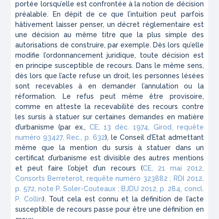
portée lorsqu’elle est confrontée à la notion de décision
préalable. En dépit de ce que l’intuition peut parfois
hâtivement laisser penser, un décret réglementaire est
une décision au même titre que la plus simple des
autorisations de construire, par exemple. Dès lors qu’elle
modifie l’ordonnancement juridique, toute décision est
en principe susceptible de recours. Dans le même sens,
dès lors que l’acte refuse un droit, les personnes lésées
sont recevables à en demander l’annulation ou la
réformation. Le refus peut même être provisoire,
comme en atteste la recevabilité des recours contre
les sursis à statuer sur certaines demandes en matière
d’urbanisme (par ex.,
CE, 13 déc. 1974, Girod, requête
numéro 93427, Rec., p. 632
), le Conseil d’Etat admettant
même que la mention du sursis à statuer dans un
certificat d’urbanisme est divisible des autres mentions
et peut faire l’objet d’un recours (
CE, 21 mai 2012,
Consorts Berreterot, requête numéro 323882 ; RDI 2012,
p. 572, note P. Soler-Couteaux ; BJDU 2012, p. 284, concl.
P. Collin
). Tout cela est connu et la définition de l’acte
susceptible de recours passe pour être une définition en