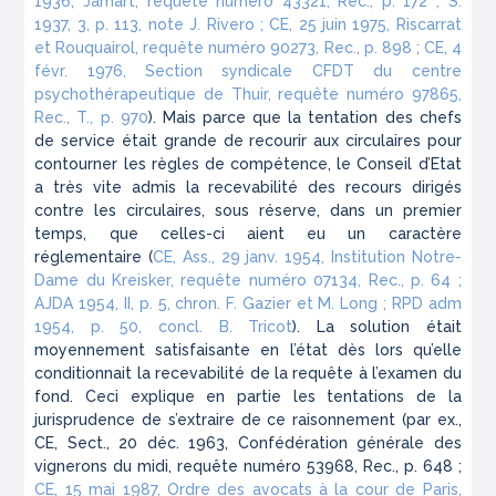
1936, Jamart, requête numéro 43321, Rec., p. 172 ; S.
1937, 3, p. 113, note J. Rivero ; CE, 25 juin 1975, Riscarrat
et Rouquairol, requête numéro 90273, Rec., p. 898 ; CE, 4
févr. 1976, Section syndicale CFDT du centre
psychothérapeutique de Thuir, requête numéro 97865,
Rec., T., p. 970
). Mais parce que la tentation des chefs
de service était grande de recourir aux circulaires pour
contourner les règles de compétence, le Conseil d’Etat
a très vite admis la recevabilité des recours dirigés
contre les circulaires, sous réserve, dans un premier
temps, que celles-ci aient eu un caractère
réglementaire (
CE, Ass., 29 janv. 1954, Institution Notre-
Dame du Kreisker, requête numéro 07134, Rec., p. 64 ;
AJDA 1954, II, p. 5, chron. F. Gazier et M. Long ; RPD adm
1954, p. 50, concl. B. Tricot
). La solution était
moyennement satisfaisante en l’état dès lors qu’elle
conditionnait la recevabilité de la requête à l’examen du
fond. Ceci explique en partie les tentations de la
jurisprudence de s’extraire de ce raisonnement (par ex.,
CE, Sect., 20 déc. 1963, Confédération générale des
vignerons du midi, requête numéro 53968, Rec., p. 648 ;
CE, 15 mai 1987, Ordre des avocats à la cour de Paris,