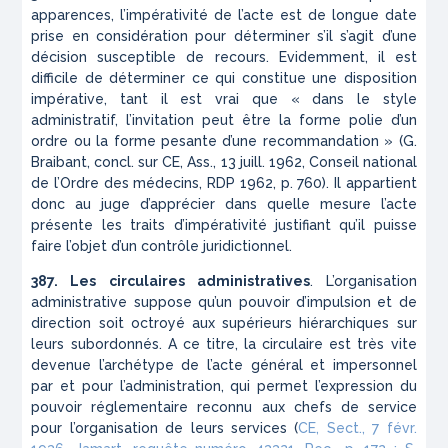
apparences, l’impérativité de l’acte est de longue date
prise en considération pour déterminer s’il s’agit d’une
décision susceptible de recours. Evidemment, il est
difficile de déterminer ce qui constitue une disposition
impérative, tant il est vrai que « dans le style
administratif, l’invitation peut être la forme polie d’un
ordre ou la forme pesante d’une recommandation » (G.
Braibant, concl. sur CE, Ass., 13 juill. 1962, Conseil national
de l’Ordre des médecins, RDP 1962, p. 760). Il appartient
donc au juge d’apprécier dans quelle mesure l’acte
présente les traits d’impérativité justifiant qu’il puisse
faire l’objet d’un contrôle juridictionnel.
387. Les circulaires administratives
. L’organisation
administrative suppose qu’un pouvoir d’impulsion et de
direction soit octroyé aux supérieurs hiérarchiques sur
leurs subordonnés. A ce titre, la circulaire est très vite
devenue l’archétype de l’acte général et impersonnel
par et pour l’administration, qui permet l’expression du
pouvoir réglementaire reconnu aux chefs de service
pour l’organisation de leurs services (
CE, Sect., 7 févr.