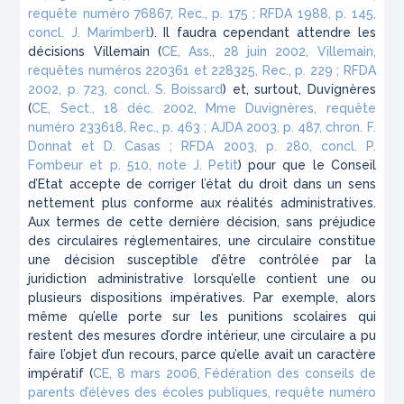
requête numéro 76867, Rec., p. 175 ; RFDA 1988, p. 145,
concl. J. Marimbert
). Il faudra cependant attendre les
décisions Villemain (
CE, Ass., 28 juin 2002, Villemain,
requêtes numéros 220361 et 228325, Rec., p. 229 ; RFDA
2002, p. 723, concl. S. Boissard
) et, surtout, Duvignères
(
CE, Sect., 18 déc. 2002, Mme Duvignères, requête
numéro 233618, Rec., p. 463 ; AJDA 2003, p. 487, chron. F.
Donnat et D. Casas ; RFDA 2003, p. 280, concl. P.
Fombeur et p. 510, note J. Petit
) pour que le Conseil
d’Etat accepte de corriger l’état du droit dans un sens
nettement plus conforme aux réalités administratives.
Aux termes de cette dernière décision, sans préjudice
des circulaires réglementaires, une circulaire constitue
une décision susceptible d’être contrôlée par la
juridiction administrative lorsqu’elle contient une ou
plusieurs dispositions impératives. Par exemple, alors
même qu’elle porte sur les punitions scolaires qui
restent des mesures d’ordre intérieur, une circulaire a pu
faire l’objet d’un recours, parce qu’elle avait un caractère
impératif (
CE, 8 mars 2006, Fédération des conseils de
parents d’élèves des écoles publiques, requête numéro