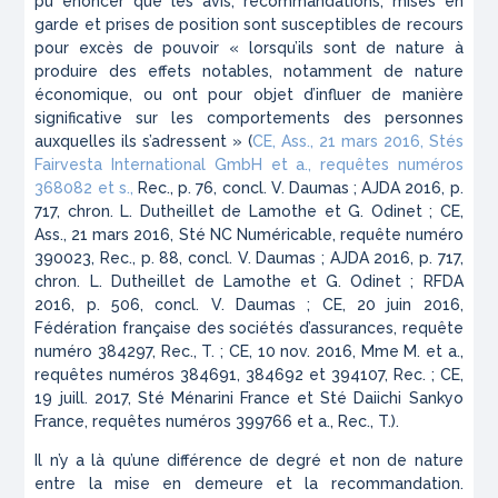
pu énoncer que les avis, recommandations, mises en
garde et prises de position sont susceptibles de recours
pour excès de pouvoir « lorsqu’ils sont de nature à
produire des effets notables, notamment de nature
économique, ou ont pour objet d’influer de manière
significative sur les comportements des personnes
auxquelles ils s’adressent » (
CE, Ass., 21 mars 2016, Stés
Fairvesta International GmbH et a., requêtes numéros
368082 et s.,
Rec., p. 76, concl. V. Daumas ; AJDA 2016, p.
717, chron. L. Dutheillet de Lamothe et G. Odinet ; CE,
Ass., 21 mars 2016, Sté NC Numéricable, requête numéro
390023, Rec., p. 88, concl. V. Daumas ; AJDA 2016, p. 717,
chron. L. Dutheillet de Lamothe et G. Odinet ; RFDA
2016, p. 506, concl. V. Daumas ; CE, 20 juin 2016,
Fédération française des sociétés d’assurances, requête
numéro 384297, Rec., T. ; CE, 10 nov. 2016, Mme M. et a.,
requêtes numéros 384691, 384692 et 394107, Rec. ; CE,
19 juill. 2017, Sté Ménarini France et Sté Daiichi Sankyo
France, requêtes numéros 399766 et a., Rec., T.).
Il n’y a là qu’une différence de degré et non de nature
entre la mise en demeure et la recommandation.