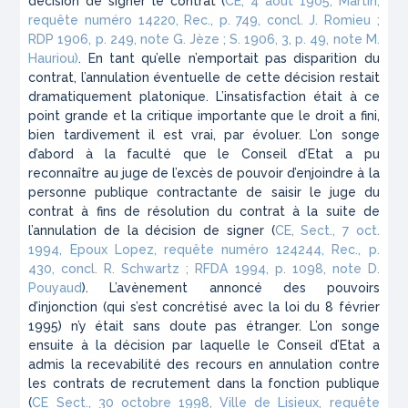
décision de signer le contrat (
CE, 4 août 1905, Martin,
requête numéro 14220, Rec., p. 749, concl. J. Romieu ;
RDP 1906, p. 249, note G. Jèze ; S. 1906, 3, p. 49, note M.
Hauriou)
. En tant qu’elle n’emportait pas disparition du
contrat, l’annulation éventuelle de cette décision restait
dramatiquement platonique. L’insatisfaction était à ce
point grande et la critique importante que le droit a fini,
bien tardivement il est vrai, par évoluer. L’on songe
d’abord à la faculté que le Conseil d’Etat a pu
reconnaître au juge de l’excès de pouvoir d’enjoindre à la
personne publique contractante de saisir le juge du
contrat à fins de résolution du contrat à la suite de
l’annulation de la décision de signer (
CE, Sect., 7 oct.
1994, Epoux Lopez, requête numéro 124244, Rec., p.
430, concl. R. Schwartz ; RFDA 1994, p. 1098, note D.
Pouyaud
). L’avènement annoncé des pouvoirs
d’injonction (qui s’est concrétisé avec la loi du 8 février
1995) n’y était sans doute pas étranger. L’on songe
ensuite à la décision par laquelle le Conseil d’Etat a
admis la recevabilité des recours en annulation contre
les contrats de recrutement dans la fonction publique
(
CE Sect., 30 octobre 1998, Ville de Lisieux, requête