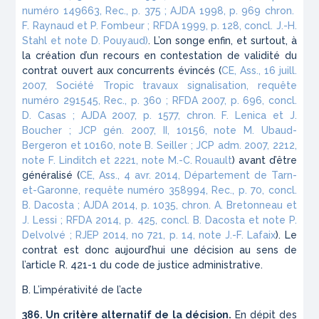
numéro 149663, Rec., p. 375 ; AJDA 1998, p. 969 chron.
F. Raynaud et P. Fombeur ; RFDA 1999, p. 128, concl. J.-H.
Stahl et note D. Pouyaud)
. L’on songe enfin, et surtout, à
la création d’un recours en contestation de validité du
contrat ouvert aux concurrents évincés (
CE, Ass., 16 juill.
2007, Société Tropic travaux signalisation, requête
numéro 291545, Rec., p. 360 ; RFDA 2007, p. 696, concl.
D. Casas ; AJDA 2007, p. 1577, chron. F. Lenica et J.
Boucher ; JCP gén. 2007, II, 10156, note M. Ubaud-
Bergeron et 10160, note B. Seiller ; JCP adm. 2007, 2212,
note F. Linditch et 2221, note M.-C. Rouault
) avant d’être
généralisé (
CE, Ass., 4 avr. 2014, Département de Tarn-
et-Garonne, requête numéro 358994, Rec., p. 70, concl.
B. Dacosta ; AJDA 2014, p. 1035, chron. A. Bretonneau et
J. Lessi ; RFDA 2014, p. 425, concl. B. Dacosta et note P.
Delvolvé ; RJEP 2014, no 721, p. 14, note J.-F. Lafaix
). Le
contrat est donc aujourd’hui une décision au sens de
l’article R. 421-1 du code de justice administrative.
B. L’impérativité de l’acte
386. Un critère alternatif de la décision.
En dépit des