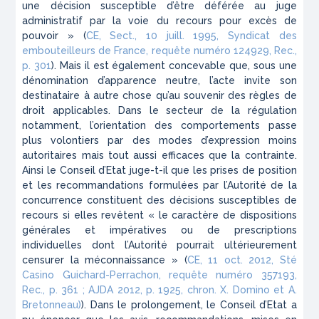
une décision susceptible d’être déférée au juge
administratif par la voie du recours pour excès de
pouvoir » (
CE, Sect., 10 juill. 1995, Syndicat des
embouteilleurs de France, requête numéro 124929, Rec.,
p. 301
). Mais il est également concevable que, sous une
dénomination d’apparence neutre, l’acte invite son
destinataire à autre chose qu’au souvenir des règles de
droit applicables. Dans le secteur de la régulation
notamment, l’orientation des comportements passe
plus volontiers par des modes d’expression moins
autoritaires mais tout aussi efficaces que la contrainte.
Ainsi le Conseil d’Etat juge-t-il que les prises de position
et les recommandations formulées par l’Autorité de la
concurrence constituent des décisions susceptibles de
recours si elles revêtent « le caractère de dispositions
générales et impératives ou de prescriptions
individuelles dont l’Autorité pourrait ultérieurement
censurer la méconnaissance » (
CE, 11 oct. 2012, Sté
Casino Guichard-Perrachon, requête numéro 357193,
Rec., p. 361 ; AJDA 2012, p. 1925, chron. X. Domino et A.
Bretonneau)
). Dans le prolongement, le Conseil d’Etat a