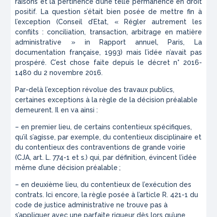
raisons et la pertinence d’une telle permanence en droit
positif. La question s’était bien posée de mettre fin à
l’exception (Conseil d’Etat, « Régler autrement les
conflits : conciliation, transaction, arbitrage en matière
administrative » in Rapport annuel, Paris, La
documentation française, 1993) mais l’idée n’avait pas
prospéré. C’est chose faite depuis le décret n° 2016-
1480 du 2 novembre 2016.
Par-delà l’exception révolue des travaux publics,
certaines exceptions à la règle de la décision préalable
demeurent. Il en va ainsi :
– en premier lieu, de certains contentieux spécifiques,
qu’il s’agisse, par exemple, du contentieux disciplinaire et
du contentieux des contraventions de grande voirie
(CJA, art. L. 774-1 et s.) qui, par définition, évincent l’idée
même d’une décision préalable
;
– en deuxième lieu, du contentieux de l’exécution des
contrats. Ici encore, la règle posée à l’article R. 421-1 du
code de justice administrative ne trouve pas à
s’appliquer avec une parfaite rigueur dès lors qu’une