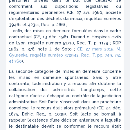
personnes privées dans le but que celles-ci se
conforment aux dispositions législatives ou
réglementaires pertinentes (CE, 27 avr. 1960, Société
d’exploitation des déchets d’animaux, requêtes numéros
39461 et 42311, Rec., p. 266) ;
– enfin, des mises en demeure formulées dans le cadre
contractuel (CE, 13 déc. 1961, Durand c. Hospices civils
de Lyon, requête numéro 51710, Rec., T., p. 1179 ; RDP
1962, p. 376, note J. de Soto ;
CE, 27 mars 2015, M.
Gyurenka, requête numéro 372942, Rec., T, pp. 749, 751
et 760
).
La seconde catégorie de mises en demeure concerne
les mises en demeure spontanées. Sans y être
contrainte, l’administration y a recours afin d’obtenir la
collaboration des administrés. Longtemps, cette
catégorie d’acte a échappé au contrôle de la juridiction
administrative. Soit l’acte s’inscrivait dans une procédure
complexe, le recours était alors prématuré (CE, 24 déc.
1875, Béhic, Rec., p. 1039). Soit l’acte se bornait à
rappeler l’existence d’une décision antérieure à laquelle
le destinataire devait se conformer, le recours était