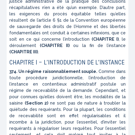
justice administrative de la pratique des conclusions
récapitulatives n’en a été qu’un exemple. D’autre part,
les exigences du procès équitable telles qu’elles
résultent de l’article 6 §1 de la Convention européenne
de sauvegarde des droits de l’Homme et des libertés
fondamentales ont conduit à certaines inflexions, que ce
soit en ce qui concerne l’introduction
(CHAPITRE I)
, le
déroulement
(CHAPITRE II)
ou la fin de l’instance
(CHAPITRE III)
.
CHAPITRE I – L’INTRODUCTION DE L’INSTANCE
374. Un régime raisonnablement souple.
Comme dans
toute procédure juridictionnelle, l’introduction de
l’instance en contentieux administratif postule un
régime de recevabilité de la demande. Cependant, et
pour connues qu’elles doivent être, les modalités de la
saisine
(Section 2)
ne sont pas de nature à troubler la
quiétude des requérants. Pour la plupart, les conditions
de recevabilité sont en effet régularisables et il
incombe à la juridiction, pour l’essentiel, d’inviter les
requérants à régulariser leurs requêtes. Pour l’essentiel
seulement, et cela doit malgré tout inviter à la