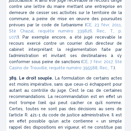
justiciabilité. A ainsi été jugé recevable le recours dirigé
contre une lettre du maire mettant une entreprise en
demeure de cesser ses activités sur le territoire de la
commune, à peine de mise en œuvre des poursuites
prévues par le code de l’urbanisme (
CE, 23 févr. 2011,
Sté Chazal, requête numéro 339826, Rec., T., p.
1077
). Par exemple encore, a été jugé recevable le
recours exercé contre un courrier d’un directeur de
cabinet interprétant la réglementation faite par
l’administration et invitant ses destinataires à s’y
conformer sous peine de sanctions (
CE, 7 févr. 2017, Sté
Casino de Trouville, requête numéro 395588, Rec., T.
).
389. Le droit souple.
La formulation de certains actes
est moins impérative, sans que ceux-ci échappent pour
autant au contrôle du juge. C’est le cas de certaines
recommandations. La recommandation est en effet un
mot trompe l’œil qui peut cacher ce qu’il nomme.
Certes, toutes ne sont pas des décisions au sens de
l’article R. 421-1 du code de justice administrative. Il est
en effet possible qu’un acte contienne « un simple
rappel des dispositions en vigueur, et ne constitue pas