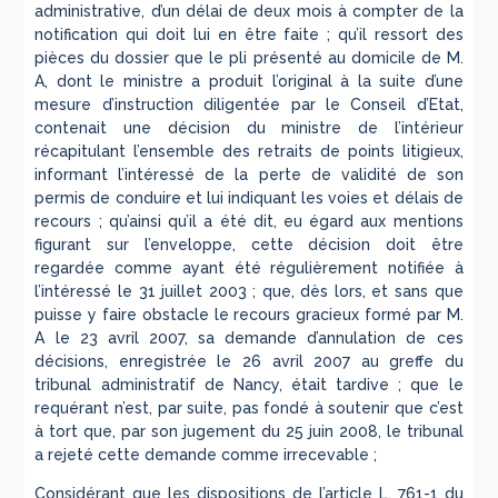
administrative, d’un délai de deux mois à compter de la
notification qui doit lui en être faite ; qu’il ressort des
pièces du dossier que le pli présenté au domicile de M.
A, dont le ministre a produit l’original à la suite d’une
mesure d’instruction diligentée par le Conseil d’Etat,
contenait une décision du ministre de l’intérieur
récapitulant l’ensemble des retraits de points litigieux,
informant l’intéressé de la perte de validité de son
permis de conduire et lui indiquant les voies et délais de
recours ; qu’ainsi qu’il a été dit, eu égard aux mentions
figurant sur l’enveloppe, cette décision doit être
regardée comme ayant été régulièrement notifiée à
l’intéressé le 31 juillet 2003 ; que, dès lors, et sans que
puisse y faire obstacle le recours gracieux formé par M.
A le 23 avril 2007, sa demande d’annulation de ces
décisions, enregistrée le 26 avril 2007 au greffe du
tribunal administratif de Nancy, était tardive ; que le
requérant n’est, par suite, pas fondé à soutenir que c’est
à tort que, par son jugement du 25 juin 2008, le tribunal
a rejeté cette demande comme irrecevable ;
Considérant que les dispositions de l’article L. 761-1 du