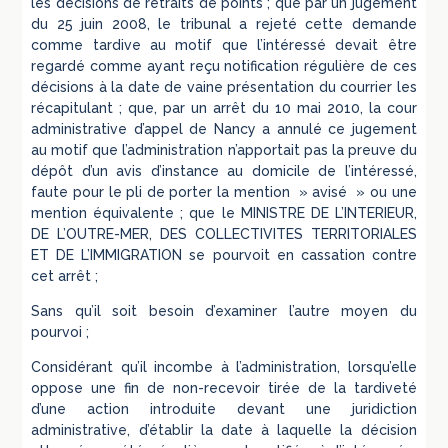
les décisions de retraits de points ; que par un jugement
du 25 juin 2008, le tribunal a rejeté cette demande
comme tardive au motif que l’intéressé devait être
regardé comme ayant reçu notification régulière de ces
décisions à la date de vaine présentation du courrier les
récapitulant ; que, par un arrêt du 10 mai 2010, la cour
administrative d’appel de Nancy a annulé ce jugement
au motif que l’administration n’apportait pas la preuve du
dépôt d’un avis d’instance au domicile de l’intéressé,
faute pour le pli de porter la mention » avisé » ou une
mention équivalente ; que le MINISTRE DE L’INTERIEUR,
DE L’OUTRE-MER, DES COLLECTIVITES TERRITORIALES
ET DE L’IMMIGRATION se pourvoit en cassation contre
cet arrêt ;
Sans qu’il soit besoin d’examiner l’autre moyen du
pourvoi ;
Considérant qu’il incombe à l’administration, lorsqu’elle
oppose une fin de non-recevoir tirée de la tardiveté
d’une action introduite devant une juridiction
administrative, d’établir la date à laquelle la décision