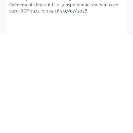
évènements législatifs et jurisprudentiels survenus en
1970: RDP 1972, p. 135-165
07/07/2026
←
CC, n°2012-235 QPC, 20 avril 2012,
Conseil d’Etat, SSR., 24