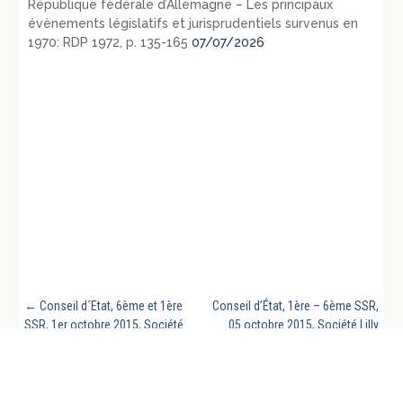
République fédérale d’Allemagne – Les principaux
évènements législatifs et jurisprudentiels survenus en
1970: RDP 1972, p. 135-165
07/07/2026
←
Conseil d´Etat, 6ème et 1ère
Conseil d’État, 1ère – 6ème SSR,
SSR, 1er octobre 2015, Société
05 octobre 2015, Société Lilly
Melitta France et a., requête
France, 371832, Publié au recueil
numéro 373018
Lebon
→