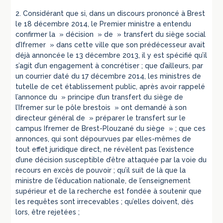
2. Considérant que si, dans un discours prononcé à Brest
le 18 décembre 2014, le Premier ministre a entendu
confirmer la » décision » de » transfert du siège social
d’Ifremer » dans cette ville que son prédécesseur avait
déjà annoncée le 13 décembre 2013, il y est spécifié qu’il
s’agit d’un engagement à concrétiser ; que d’ailleurs, par
un courrier daté du 17 décembre 2014, les ministres de
tutelle de cet établissement public, après avoir rappelé
l’annonce du » principe d’un transfert du siège de
l’Ifremer sur le pôle brestois » ont demandé à son
directeur général de » préparer le transfert sur le
campus Ifremer de Brest-Plouzané du siège » ; que ces
annonces, qui sont dépourvues par elles-mêmes de
tout effet juridique direct, ne révèlent pas l’existence
d’une décision susceptible d’être attaquée par la voie du
recours en excès de pouvoir ; qu’il suit de là que la
ministre de l’éducation nationale, de l’enseignement
supérieur et de la recherche est fondée à soutenir que
les requêtes sont irrecevables ; qu’elles doivent, dès
lors, être rejetées ;