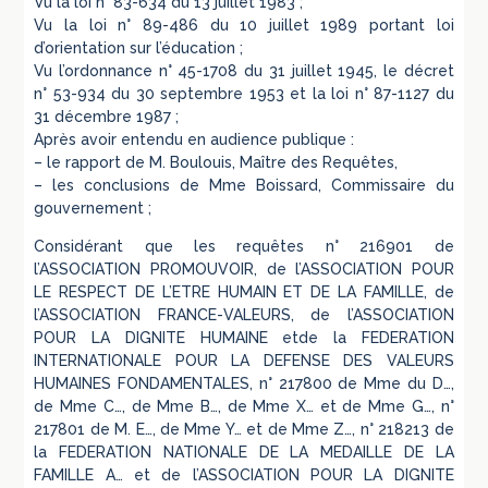
Vu la loi n° 83-634 du 13 juillet 1983 ;
Vu la loi n° 89-486 du 10 juillet 1989 portant loi
d’orientation sur l’éducation ;
Vu l’ordonnance n° 45-1708 du 31 juillet 1945, le décret
n° 53-934 du 30 septembre 1953 et la loi n° 87-1127 du
31 décembre 1987 ;
Après avoir entendu en audience publique :
– le rapport de M. Boulouis, Maître des Requêtes,
– les conclusions de Mme Boissard, Commissaire du
gouvernement ;
Considérant que les requêtes n° 216901 de
l’ASSOCIATION PROMOUVOIR, de l’ASSOCIATION POUR
LE RESPECT DE L’ETRE HUMAIN ET DE LA FAMILLE, de
l’ASSOCIATION FRANCE-VALEURS, de l’ASSOCIATION
POUR LA DIGNITE HUMAINE etde la FEDERATION
INTERNATIONALE POUR LA DEFENSE DES VALEURS
HUMAINES FONDAMENTALES, n° 217800 de Mme du D…,
de Mme C…, de Mme B…, de Mme X… et de Mme G…, n°
217801 de M. E…, de Mme Y… et de Mme Z…, n° 218213 de
la FEDERATION NATIONALE DE LA MEDAILLE DE LA
FAMILLE A… et de l’ASSOCIATION POUR LA DIGNITE