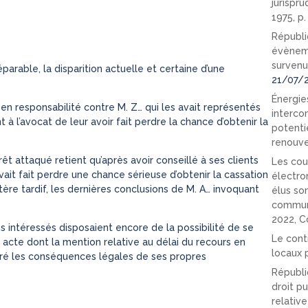
jurispr
1975, p
Républi
évèneme
survenu
arable, la disparition actuelle et certaine d’une
21/07/
Énergies
n responsabilité contre M. Z… qui les avait représentés
interco
à l’avocat de leur avoir fait perdre la chance d’obtenir la
potenti
renouve
êt attaqué retient qu’après avoir conseillé à ses clients
Les cou
avait fait perdre une chance sérieuse d’obtenir la cassation
électro
ctère tardif, les dernières conclusions de M. A… invoquant
élus so
communi
2022, C
es intéressés disposaient encore de la possibilité de se
Le cont
un acte dont la mention relative au délai du recours en
locaux p
 tiré les conséquences légales de ses propres
Républi
droit pu
relativ