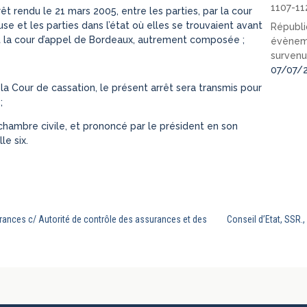
1107-11
êt rendu le 21 mars 2005, entre les parties, par la cour
e et les parties dans l’état où elles se trouvaient avant
Républi
vant la cour d’appel de Bordeaux, autrement composée ;
évèneme
survenu
07/07/
 la Cour de cassation, le présent arrêt sera transmis pour
;
 chambre civile, et prononcé par le président en son
e six.
rances c/ Autorité de contrôle des assurances et des
Conseil d’Etat, SSR.,