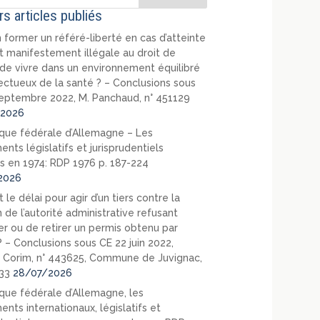
rs articles publiés
 former un référé-liberté en cas d’atteinte
t manifestement illégale au droit de
de vivre dans un environnement équilibré
ectueux de la santé ? – Conclusions sous
eptembre 2022, M. Panchaud, n° 451129
2026
que fédérale d’Allemagne – Les
nts législatifs et jurisprudentiels
s en 1974: RDP 1976 p. 187-224
2026
 le délai pour agir d’un tiers contre la
 de l’autorité administrative refusant
er ou de retirer un permis obtenu par
? – Conclusions sous CE 22 juin 2022,
 Corim, n° 443625, Commune de Juvignac,
33
28/07/2026
que fédérale d’Allemagne, les
nts internationaux, législatifs et