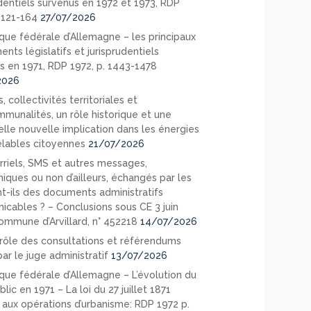
udentiels survenus en 1972 et 1973, RDP
. 121-164
27/07/2026
que fédérale d’Allemagne – les principaux
nts législatifs et jurisprudentiels
s en 1971, RDP 1972, p. 1443-1478
2026
, collectivités territoriales et
mmunalités, un rôle historique et une
elle nouvelle implication dans les énergies
lables citoyennes
21/07/2026
rriels, SMS et autres messages,
niques ou non d’ailleurs, échangés par les
nt-ils des documents administratifs
cables ? – Conclusions sous CE 3 juin
ommune d’Arvillard, n° 452218
14/07/2026
rôle des consultations et référendums
ar le juge administratif
13/07/2026
que fédérale d’Allemagne – L’évolution du
blic en 1971 – La loi du 27 juillet 1871
e aux opérations d’urbanisme: RDP 1972 p.