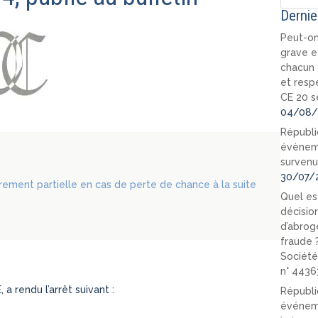
Dernie
Peut-on
grave e
chacun 
et resp
CE 20 s
04/08/
Républi
évèneme
survenu
30/07/
rement partielle en cas de perte de chance à la suite
Quel est
décision
d’abrog
fraude 
Société
n° 4436
rendu l’arrêt suivant :
Républi
événeme