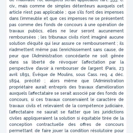
civ., mais comme de simples détenteurs auxquels cet
article n’est pas applicable ; que s’ils font des impenses
dans l’immeuble et que ces impenses ne se présentent
pas comme des fonds de concours à une opération de
travaux publics, elles ne leur seront aucunement
remboursées ; les tribunaux civils n’ont imaginé aucune
solution d’équité qui leur assure ce remboursement ; ils
n’admettent même pas l’enrichissement sans cause, de
peur que l’Administration concédante ne soit gênée
dans sa liberté de révoquer l’affectation par la
perspective d’avoir à rembourser de l’argent (Paris, 23
avril 1891,
Évêque de Moulins,
sous Cass. req. 4 déc.
1894, précité) ; alors même que l’Administration
propriétaire aurait entrepris des travaux d’amélioration
auxquels l’affectataire se serait associé par des fonds de
concours, si ces travaux conservaient le caractère de
travaux civils et relevaient de la compétence judiciaire,
l’affectataire ne saurait se flatter que les juridictions
civiles appliqueraient la solution si équitable tirée de la
conception contractuelle des offres de concours
permettant de faire jouer la condition résolutoire pour