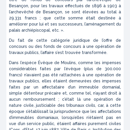
Besançon, pour les travaux effectués de 1896 à 1903 à
l’archevêché de Besançon, se sont élevées au total à
29.331 francs ; que cette somme était destinée à
améliorer pour lui et ses successeurs, l’aménagement du
palais archiépiscopal, etc. ».
Du fait de cette catégorie juridique de
l’offre de
concours
ou des
fonds de
concours à
une opération de
travaux publics,
l’affaire s’est trouvée transformée.
Dans l’espèce
Évêque de Moulins,
comme les impenses
considérables faites par l’évêque (plus de 300.000
francs) n’avaient pas été rattachées à une opération de
travaux publics, elles étaient demeurées des impenses
faites par un affectataire d’un immeuble domanial,
simple détenteur précaire et, comme tel, n’ayant droit à
aucun remboursement ; c’était là une opération de
nature civile, justiciable des tribunaux civils, car, à cette
époque s’établissait la jurisprudence que les affectations
d’immeubles domaniaux, lorsqu’elles n’étaient pas en
vue d’un service public, étaient affaires purement civiles
(Cons. d’Etat, 17 juin 1887,
Ville de Paris c. Institution des