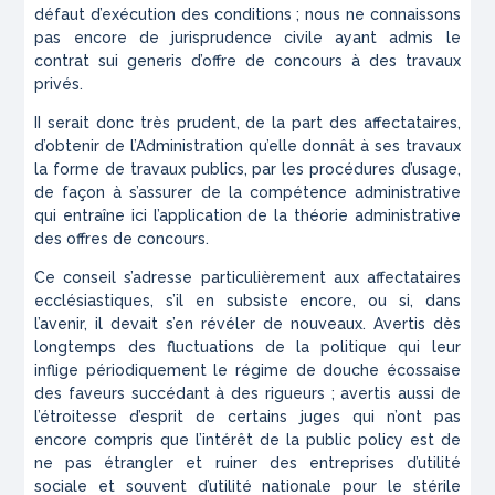
défaut d’exécution des conditions ; nous ne connaissons
pas encore de jurisprudence civile ayant admis le
contrat
sui generis
d’offre de concours à des travaux
privés.
II serait donc très prudent, de la part des affectataires,
d’obtenir de l’Administration qu’elle donnât à ses travaux
la forme de travaux publics, par les procédures d’usage,
de façon à s’assurer de la compétence administrative
qui entraîne ici l’application de la théorie administrative
des offres de concours.
Ce conseil s’adresse particulièrement aux affectataires
ecclésiastiques, s’il en subsiste encore, ou si, dans
l’avenir, il devait s’en révéler de nouveaux. Avertis dès
longtemps des fluctuations de la politique qui leur
inflige périodiquement le régime de douche écossaise
des faveurs succédant à des rigueurs ; avertis aussi de
l’étroitesse d’esprit de certains juges qui n’ont pas
encore compris que l’intérêt de la
public policy
est de
ne pas étrangler et ruiner des entreprises d’utilité
sociale et souvent d’utilité nationale pour le stérile