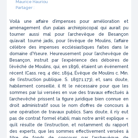
Maurice Hauriou
Partager :
Voilà une affaire d’impenses pour amélioration et
aménagement d’un palais archiépiscopal qui aurait pu
tourner aussi mal pour l’archevêque de Besançon
qu’avait tourné jadis, pour l’évêque de Moulins, l’affaire
célèbre des impenses ecclésiastiques faites dans le
domaine d’Yseure. Heureusement pour l’archevêque de
Besançon, instruit par l’expérience des déboires de
l’évêché de Moulins, qui, en 1896, étaient un événement
récent (Cass. req. 4 déc. 1894,
Évêque de Moulins c. Min.
de l’instruction publique.
S. 1897.1.173), et, sans doute,
habilement conseillé, il fit le nécessaire pour que les
sommes par lui versées en vue des travaux effectués à
l’archevêché prissent la figure juridique bien connue en
droit administratif sous le nom
d’offres de concours à
une opération de travaux publics.
Sans doute, il n’y eut
pas de contrat formel établi, mais notre arrêt explique «
qu’il résulte de l’instruction, et notamment du rapport
des experts, que les sommes effectivement versées
à
titre de fonds de concours
par l’archevêque de