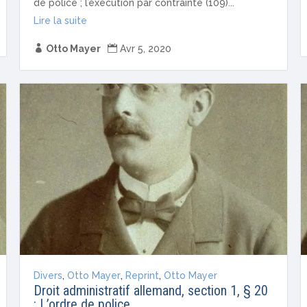
de police ; l’exécution par contrainte (109)...
Lire la suite

Otto Mayer

Avr 5, 2020
Divers
,
Otto Mayer
,
Reprint
,
Otto Mayer
Droit administratif allemand, section 1, § 20
: L’ordre de police