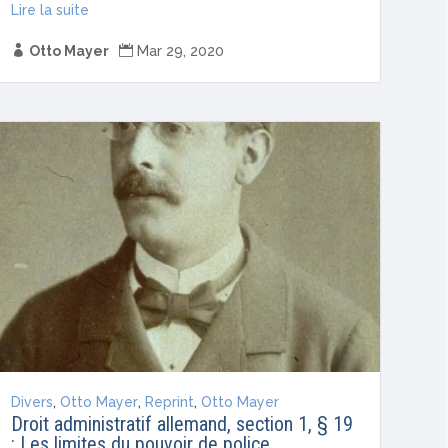
Lire la suite

Otto Mayer

Mar 29, 2020
Divers
,
Otto Mayer
,
Reprint
,
Otto Mayer
Droit administratif allemand, section 1, § 19
: Les limites du pouvoir de police