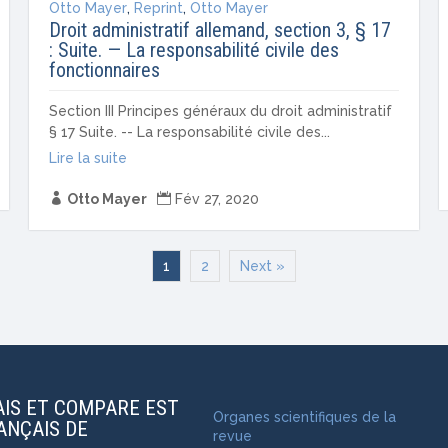
Otto Mayer
,
Reprint
,
Otto Mayer
Droit administratif allemand, section 3, § 17
: Suite. — La responsabilité civile des
fonctionnaires
Section III Principes généraux du droit administratif
§ 17 Suite. -- La responsabilité civile des...
Lire la suite

Otto Mayer

Fév 27, 2020
1
2
Next »
AIS ET COMPARE EST
Organes scientifiques de la
RANÇAIS DE
revue