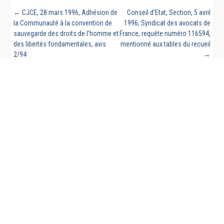
←
CJCE, 28 mars 1996, Adhésion de
Conseil d’Etat, Section, 5 avril
la Communauté à la convention de
1996, Syndicat des avocats de
sauvegarde des droits de l’homme et
France, requête numéro 116594,
des libertés fondamentales, avis
mentionné aux tables du recueil
2/94
→
REVUE GÉNÉRALE DU DROIT PUBLIC FRANCAIS
ET COMPARE EST UN SITE DE LA CHAIRE DE
DROIT PUBLIC FRANÇAIS DE L’UNIVERSITÉ DE
LA SARRE