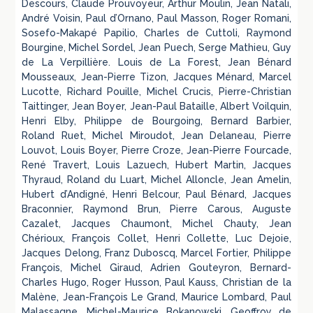
Descours, Claude Prouvoyeur, Arthur Moulin, Jean Natali,
André Voisin, Paul d’Ornano, Paul Masson, Roger Romani,
Sosefo-Makapé Papilio, Charles de Cuttoli, Raymond
Bourgine, Michel Sordel, Jean Puech, Serge Mathieu, Guy
de La Verpillière. Louis de La Forest, Jean Bénard
Mousseaux, Jean-Pierre Tizon, Jacques Ménard, Marcel
Lucotte, Richard Pouille, Michel Crucis, Pierre-Christian
Taittinger, Jean Boyer, Jean-Paul Bataille, Albert Voilquin,
Henri Elby, Philippe de Bourgoing, Bernard Barbier,
Roland Ruet, Michel Miroudot, Jean Delaneau, Pierre
Louvot, Louis Boyer, Pierre Croze, Jean-Pierre Fourcade,
René Travert, Louis Lazuech, Hubert Martin, Jacques
Thyraud, Roland du Luart, Michel Alloncle, Jean Amelin,
Hubert d’Andigné, Henri Belcour, Paul Bénard, Jacques
Braconnier, Raymond Brun, Pierre Carous, Auguste
Cazalet, Jacques Chaumont, Michel Chauty, Jean
Chérioux, François Collet, Henri Collette, Luc Dejoie,
Jacques Delong, Franz Duboscq, Marcel Fortier, Philippe
François, Michel Giraud, Adrien Gouteyron, Bernard-
Charles Hugo, Roger Husson, Paul Kauss, Christian de la
Malène, Jean-François Le Grand, Maurice Lombard, Paul
Malassagne, Michel-Maurice Bokanowski, Geoffroy de