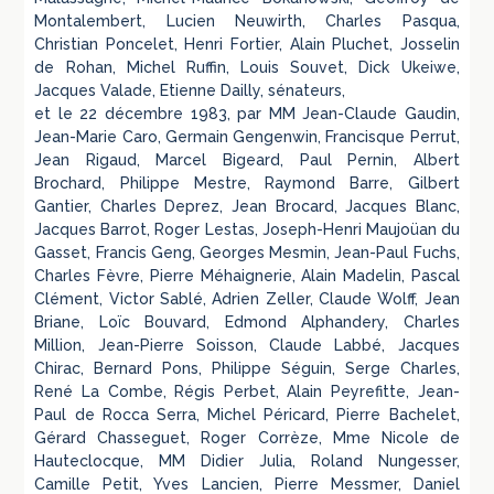
Montalembert, Lucien Neuwirth, Charles Pasqua,
Christian Poncelet, Henri Fortier, Alain Pluchet, Josselin
de Rohan, Michel Ruffin, Louis Souvet, Dick Ukeiwe,
Jacques Valade, Etienne Dailly, sénateurs,
et le 22 décembre 1983, par MM Jean-Claude Gaudin,
Jean-Marie Caro, Germain Gengenwin, Francisque Perrut,
Jean Rigaud, Marcel Bigeard, Paul Pernin, Albert
Brochard, Philippe Mestre, Raymond Barre, Gilbert
Gantier, Charles Deprez, Jean Brocard, Jacques Blanc,
Jacques Barrot, Roger Lestas, Joseph-Henri Maujoüan du
Gasset, Francis Geng, Georges Mesmin, Jean-Paul Fuchs,
Charles Fèvre, Pierre Méhaignerie, Alain Madelin, Pascal
Clément, Victor Sablé, Adrien Zeller, Claude Wolff, Jean
Briane, Loïc Bouvard, Edmond Alphandery, Charles
Million, Jean-Pierre Soisson, Claude Labbé, Jacques
Chirac, Bernard Pons, Philippe Séguin, Serge Charles,
René La Combe, Régis Perbet, Alain Peyrefitte, Jean-
Paul de Rocca Serra, Michel Péricard, Pierre Bachelet,
Gérard Chasseguet, Roger Corrèze, Mme Nicole de
Hauteclocque, MM Didier Julia, Roland Nungesser,
Camille Petit, Yves Lancien, Pierre Messmer, Daniel