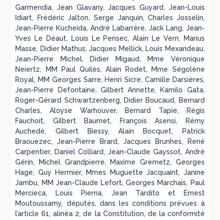
Garmendia, Jean Glavany, Jacques Guyard, Jean-Louis
Idiart, Frédéric Jalton, Serge Janquin, Charles Josselin,
Jean-Pierre Kucheida, André Labarrère, Jack Lang, Jean-
Yves Le Déaut, Louis Le Pensec, Alain Le Vern, Marius
Masse, Didier Mathus, Jacques Mellick, Louis Mexandeau,
Jean-Pierre Michel, Didier Migaud, Mme Véronique
Neiertz, MM Paul Quilès, Alain Rodet, Mme Ségolène
Royal, MM Georges Sarre, Henri Sicre, Camille Darsières,
Jean-Pierre Defontaine, Gilbert Annette, Kamilo Gata,
Roger-Gérard Schwartzenberg, Didier Boucaud, Bernard
Charles, Aloyse Warhouver, Bernard Tapie, Régis
Fauchoit, Gilbert Baumet, François Asensi, Rémy
Auchedé, Gilbert Biessy, Alain Bocquet, Patrick
Braouezec, Jean-Pierre Brard, Jacques Brunhes, René
Carpentier, Daniel Colliard, Jean-Claude Gayssot, André
Gérin, Michel Grandpierre, Maxime Gremetz, Georges
Hage, Guy Hermier, Mmes Muguette Jacquaint, Janine
Jambu, MM Jean-Claude Lefort, Georges Marchais, Paul
Mercieca, Louis Pierna, Jean Tardito et Ernest
Moutoussamy, députés, dans les conditions prévues à
l’article 61, alinéa 2, de la Constitution, de la conformité