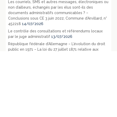
Les courriels, SMS et autres messages, électroniques ou
non d’ailleurs, échangés par les élus sont-ils des
documents administratifs communicables ? –
Conclusions sous CE 3 juin 2022, Commune d’Arvillard, n°
452218
14/07/2026
Le contrôle des consultations et référendums locaux
par le juge administratif
13/07/2026
République fédérale d’Allemagne – L’évolution du droit
public en 1971 – La loi du 27 juillet 1871 relative aux
opérations d’urbanisme: RDP 1972 p. 1107-1128
09/07/2026
République fédérale d’Allemagne – Les principaux
évènements législatifs et jurisprudentiels survenus en
1970: RDP 1972, p. 135-165
07/07/2026